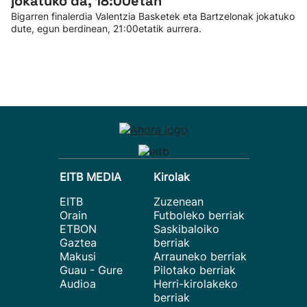
jokatuko da, 18:00etan
Bigarren finalerdia Valentzia Basketek eta Bartzelonak jokatuko
dute, egun berdinean, 21:00etatik aurrera.
EITB MEDIA
Kirolak
EITB
Zuzenean
Orain
Futboleko berriak
ETBON
Saskibaloiko
Gaztea
berriak
Makusi
Arrauneko berriak
Guau - Gure
Pilotako berriak
Audioa
Herri-kirolakeko
berriak