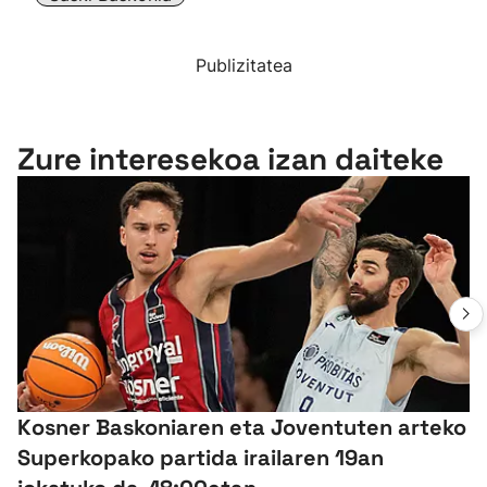
Publizitatea
Zure interesekoa izan daiteke
Kosner Baskoniaren eta Joventuten arteko
Superkopako partida irailaren 19an