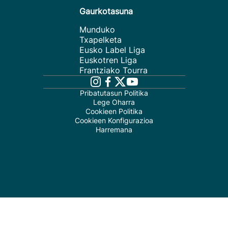
Gaurkotasuna
Munduko
Txapelketa
Eusko Label Liga
Euskotren Liga
Frantziako Tourra
Pribatutasun Politika
Lege Oharra
Cookieen Politika
Cookieen Konfigurazioa
Harremana