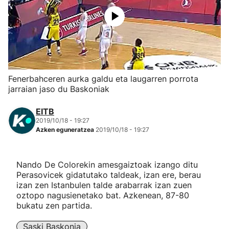
Herri-kirolak
Eskubaloia
Kirolak 360
Fenerbahceren aurka galdu eta laugarren porrota
jarraian jaso du Baskoniak
Atletismoa
EITB
2019/10/18 - 19:27
Mendi-lasterketak
Azken eguneratzea
2019/10/18 - 19:27
Kirol gehiago
Nando De Colorekin amesgaiztoak izango ditu
Perasovicek gidatutako taldeak, izan ere, berau
"Helmuga"
izan zen Istanbulen talde arabarrak izan zuen
oztopo nagusienetako bat. Azkenean, 87-80
bukatu zen partida.
Saski Baskonia