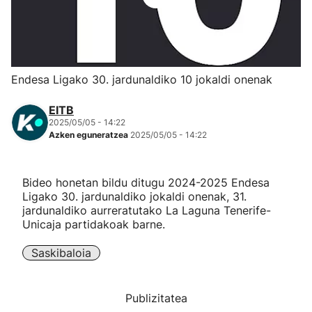
Herri-kirolak
Eskubaloia
Endesa Ligako 30. jardunaldiko 10 jokaldi onenak
Kirolak 360
EITB
2025/05/05 - 14:22
Azken eguneratzea
2025/05/05 - 14:22
Atletismoa
Mendi-lasterketak
Bideo honetan bildu ditugu 2024-2025 Endesa
Ligako 30. jardunaldiko jokaldi onenak, 31.
jardunaldiko aurreratutako La Laguna Tenerife-
Kirol gehiago
Unicaja partidakoak barne.
"Helmuga"
Saskibaloia
Publizitatea