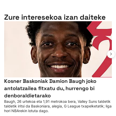
Zure interesekoa izan daiteke
Kosner Baskoniak Damion Baugh joko
antolatzailea fitxatu du, hurrengo bi
denboraldietarako
Baugh, 26 urtekoa eta 1,91 metrokoa bera, Valley Suns taldetik
taldetik iritsi da Baskoniara, alegia, G League txapelketatik; liga
hori NBArekin lotuta dago.