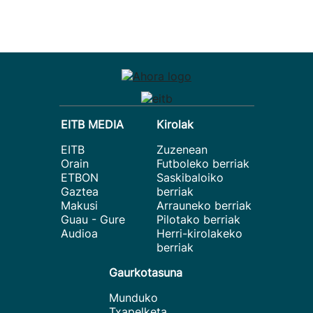
EITB MEDIA
Kirolak
EITB
Zuzenean
Orain
Futboleko berriak
ETBON
Saskibaloiko
Gaztea
berriak
Makusi
Arrauneko berriak
Guau - Gure
Pilotako berriak
Audioa
Herri-kirolakeko
berriak
Gaurkotasuna
Munduko
Txapelketa