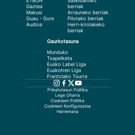
ETBON
Saskibaloiko
Gaztea
berriak
Makusi
Arrauneko berriak
Guau - Gure
Pilotako berriak
Audioa
Herri-kirolakeko
berriak
Gaurkotasuna
Munduko
Txapelketa
Eusko Label Liga
Euskotren Liga
Frantziako Tourra
Pribatutasun Politika
Lege Oharra
Cookieen Politika
Cookieen Konfigurazioa
Harremana