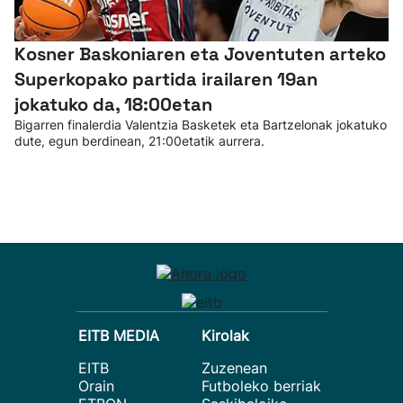
Kosner Baskoniaren eta Joventuten arteko
Superkopako partida irailaren 19an
jokatuko da, 18:00etan
Bigarren finalerdia Valentzia Basketek eta Bartzelonak jokatuko
dute, egun berdinean, 21:00etatik aurrera.
EITB MEDIA
Kirolak
EITB
Zuzenean
Orain
Futboleko berriak