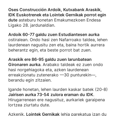
Oses Construcción Ardoik, Kutxabank Araskik,
IDK Euskotrenek eta Lointek Gernikak porrot egin
dute
asteburu honetan Emakumezkoen Endesa
Ligako 28. jardunaldian.
Ardoik 60-77 galdu zuen Estudiantesen aurka
ostiralean. Ondo hasi zen Nafarroako taldea, lehen
laurdenean nagusitu zen eta, baina hortik aurrera
beherantz egin, eta beste porrot bat zuen.
Araskik ere 86-95 galdu zuen larunbatean
Gironaren aurka
. Arabako taldeak ez zuen ondo
hasi norgehiagoka eta, azken laurdenean
erreakzionatu zutenerako —30 punturekin—,
berandu egin zitzaien.
Igande honetan, lehen laurden kaskar batek (20-8)
Jairisen aurka 73-54
zulora eraman du
IDK
.
Hirugarrenean ere nagusituz, aurkariek garaipena
lortzea ziurtatu dute.
Azkenik,
Lointek Gernikak
lehia parekatua izan du