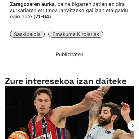
Zaragozaren aurka
, baina bigarren zatian ez dira
aurkariaren erritmoa jarraitzeko gai izan eta galdu
egin dute (
71-64
).
Saskibaloia
Emakume Kirolariak
Publizitatea
Zure interesekoa izan daiteke