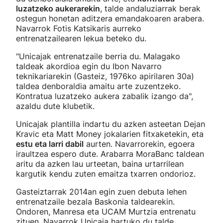
luzatzeko aukerarekin
, talde andaluziarrak berak
ostegun honetan aditzera emandakoaren arabera.
Navarrok Fotis Katsikaris aurreko
entrenatzailearen lekua beteko du.
"Unicajak entrenatzaile berria du. Malagako
taldeak akordioa egin du Ibon Navarro
teknikariarekin (Gasteiz, 1976ko apirilaren 30a)
taldea denboraldia amaitu arte zuzentzeko.
Kontratua luzatzeko aukera zabalik izango da",
azaldu dute klubetik.
Unicajak plantilla indartu du azken asteetan Dejan
Kravic eta Matt Money jokalarien fitxaketekin, eta
estu eta larri dabil
aurten. Navarrorekin, egoera
iraultzea espero dute. Arabarra MoraBanc taldean
aritu da azken lau urteetan, baina urtarrilean
kargutik kendu zuten emaitza txarren ondorioz.
Gasteiztarrak 2014an egin zuen debuta lehen
entrenatzaile bezala Baskonia taldearekin.
Ondoren, Manresa eta UCAM Murtzia entrenatu
zituen. Navarrok Unicaja hartuko du talde