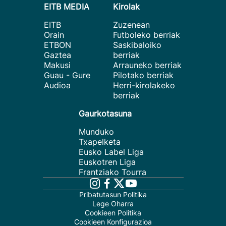
EITB MEDIA
Kirolak
EITB
Zuzenean
Orain
Futboleko berriak
ETBON
Saskibaloiko
Gaztea
berriak
Makusi
Arrauneko berriak
Guau - Gure
Pilotako berriak
Audioa
Herri-kirolakeko
berriak
Gaurkotasuna
Munduko
Txapelketa
Eusko Label Liga
Euskotren Liga
Frantziako Tourra
Pribatutasun Politika
Lege Oharra
Cookieen Politika
Cookieen Konfigurazioa