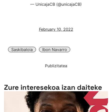
— UnicajaCB (@unicajaCB)
February 10, 2022
Saskibaloia
Ibon Navarro
Publizitatea
Zure interesekoa izan daiteke