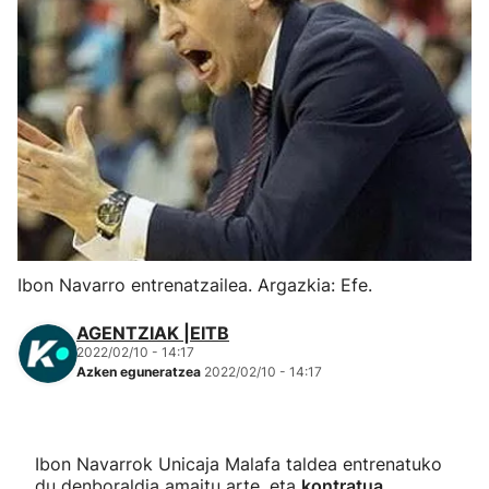
Herri-kirolak
Eskubaloia
Kirolak 360
Atletismoa
Mendi-lasterketak
Ibon Navarro entrenatzailea. Argazkia: Efe.
Kirol gehiago
AGENTZIAK |EITB
2022/02/10 - 14:17
Azken eguneratzea
2022/02/10 - 14:17
"Helmuga"
Ibon Navarrok Unicaja Malafa taldea entrenatuko
du denboraldia amaitu arte, eta
kontratua