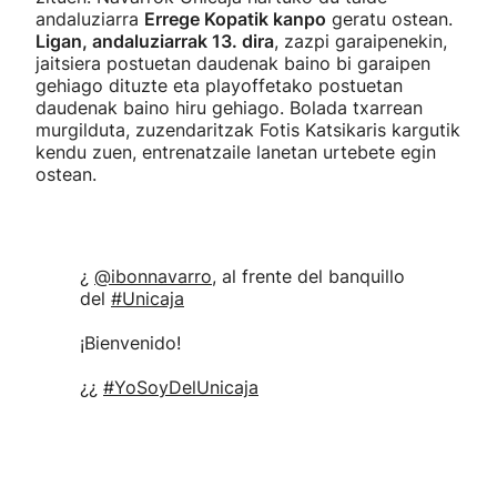
andaluziarra
Errege Kopatik kanpo
geratu ostean.
Ligan, andaluziarrak 13. dira
, zazpi garaipenekin,
jaitsiera postuetan daudenak baino bi garaipen
gehiago dituzte eta playoffetako postuetan
daudenak baino hiru gehiago. Bolada txarrean
murgilduta, zuzendaritzak Fotis Katsikaris kargutik
kendu zuen, entrenatzaile lanetan urtebete egin
ostean.
¿
@ibonnavarro
, al frente del banquillo
del
#Unicaja
¡Bienvenido!
¿¿
#YoSoyDelUnicaja