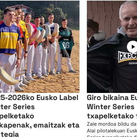
5-2026ko Eusko Label
Giro bikaina E
ter Series
Winter Series
pelketako
txapelketako 
lkapenak, emaitzak eta
Zale mordoa bildu da
Alai pilotalekuan Eus
tegia