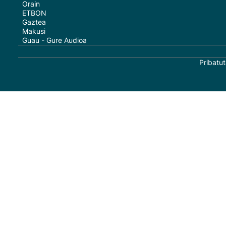
Orain
ETBON
Gaztea
Makusi
Guau - Gure Audioa
Pribatut