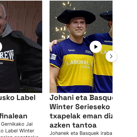
usko Label
Johani eta Basqueri
Winter Serieseko
finalean
txapelak eman dizkien
azken tantoa
 Gernikako Jai
ko Label Winter
Johanek eta Basquek irabazi dute