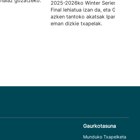
inalaz gozatzeko.
2025-2026ko Winter Series txapelket
Final lehiatua izan da, eta Goitiaren
azken tantoko akatsak Iparraldekoei
eman dizkie txapelak.
Gaurkotasuna
Munduko Txapelketa