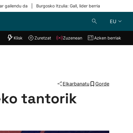
|
ar gailendu da
Burgosko Itzulia: Gall, lider berria
EU
"Helmuga"
Klisk
Zuretzat
Zuzenean
Azken berriak
Klisk
Zuzenean
o
Zuretzat
Azken berria
Elkarbanatu
Gorde
eko tantorik