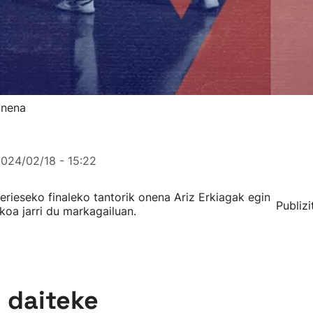
onena
024/02/18 - 15:22
ieseko finaleko tantorik onena Ariz Erkiagak egin
Publizi
koa jarri du markagailuan.
n daiteke