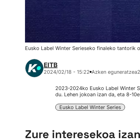
Eusko Label Winter Serieseko finaleko tantorik 
EITB
2024/02/18 - 15:22
Azken eguneratzea
2
2023-2024ko Eusko Label Winter Ser
du. Lehen jokoan izan da, eta 8-10e
Eusko Label Winter Series
Zure interesekoa iza