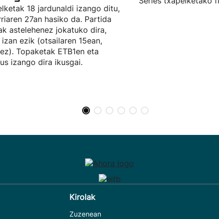
Series txapelketako f
lketak 18 jardunaldi izango ditu,
rriaren 27an hasiko da. Partida
ak astelehenez jokatuko dira,
a izan ezik (otsailaren 15ean,
ez). Topaketak ETB1en eta
eus izango dira ikusgai.
Kirolak
Zuzenean