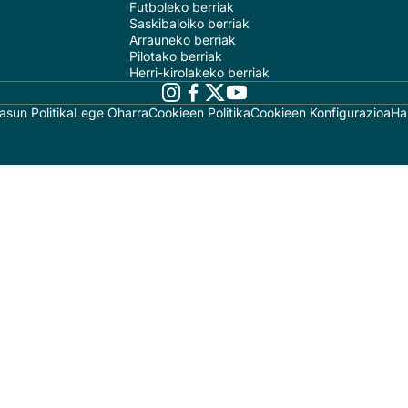
Futboleko berriak
Saskibaloiko berriak
Arrauneko berriak
Pilotako berriak
Herri-kirolakeko berriak
asun Politika
Lege Oharra
Cookieen Politika
Cookieen Konfigurazioa
Ha