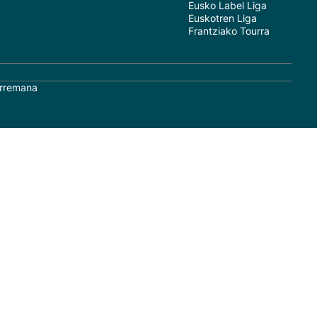
Eusko Label Liga
Euskotren Liga
Frantziako Tourra
rremana