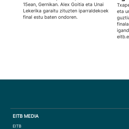
15ean, Gernikan. Alex Goitia eta Unai
Txape
Lekerika garaitu zituzten iparraldekoek
eta u
final estu baten ondoren.
guzti
final
igand
eitb.
EITB MEDIA
EITB