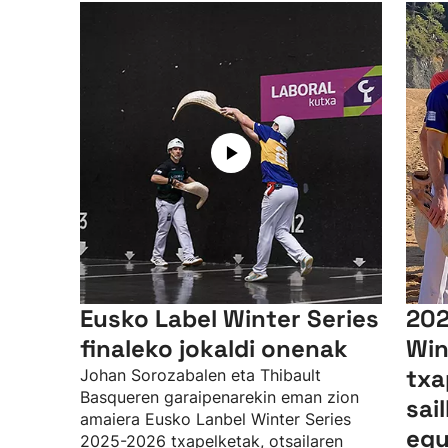
Eusko Label Winter Series
202
finaleko jokaldi onenak
Win
txa
Johan Sorozabalen eta Thibault
Basqueren garaipenarekin eman zion
sai
amaiera Eusko Lanbel Winter Series
egu
2025-2026 txapelketak, otsailaren