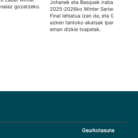
Johanek eta Basquek irabazi dute
inalaz gozatzeko.
2025-2026ko Winter Series txapelket
Final lehiatua izan da, eta Goitiaren
azken tantoko akatsak Iparraldekoei
eman dizkie txapelak.
Gaurkotasuna