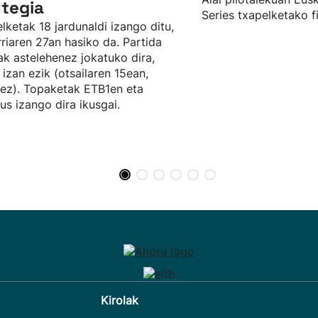
tegia
Series txapelketako f
lketak 18 jardunaldi izango ditu,
rriaren 27an hasiko da. Partida
ak astelehenez jokatuko dira,
a izan ezik (otsailaren 15ean,
ez). Topaketak ETB1en eta
eus izango dira ikusgai.
Kirolak