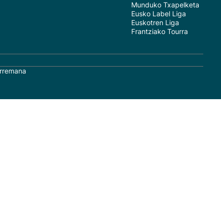
Munduko Txapelketa
Eusko Label Liga
Euskotren Liga
Frantziako Tourra
rremana