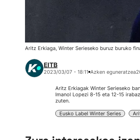
Aritz Erkiaga, Winter Serieseko buruz buruko fin
EITB
2023/03/07 - 18:11
Azken eguneratzea
2
Aritz Erkiagak Winter Serieseko ba
Imanol Lopezi 8-15 eta 12-15 irabazi
zuten.
Eusko Label Winter Series
Ari