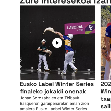
Zure interesekoa iza
Eusko Label Winter Series
202
finaleko jokaldi onenak
Win
txa
Johan Sorozabalen eta Thibault
Basqueren garaipenarekin eman zion
sai
amaiera Eusko Lanbel Winter Series