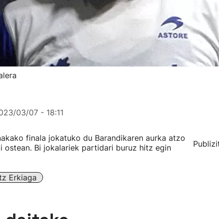
alera
023/03/07 - 18:11
nakako finala jokatuko du Barandikaren aurka atzo
Publizi
 ostean. Bi jokalariek partidari buruz hitz egin
tz Erkiaga