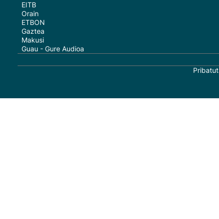
EITB
Orain
ETBON
Gaztea
Makusi
Guau - Gure Audioa
Pribatut