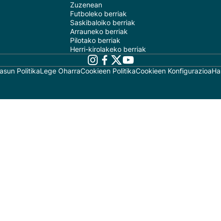
Zuzenean
Futboleko berriak
Saskibaloiko berriak
Arrauneko berriak
Pilotako berriak
Herri-kirolakeko berriak
asun Politika
Lege Oharra
Cookieen Politika
Cookieen Konfigurazioa
Ha