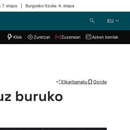
|
: 7. etapa
Burgosko Itzulia: 4. etapa
EU
"Helmuga"
Klisk
Zuretzat
Zuzenean
Azken berriak
Klisk
Zuzenean
o
Zuretzat
Azken berria
Elkarbanatu
Gorde
ruz buruko