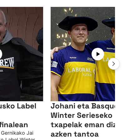
usko Label
Johani eta Basqueri
Winter Serieseko
finalean
txapelak eman dizkien
azken tantoa
 Gernikako Jai
ko Label Winter