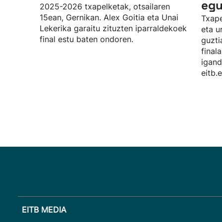
egu
2025-2026 txapelketak, otsailaren
15ean, Gernikan. Alex Goitia eta Unai
Txape
Lekerika garaitu zituzten iparraldekoek
eta u
final estu baten ondoren.
guzti
final
igand
eitb.
EITB MEDIA