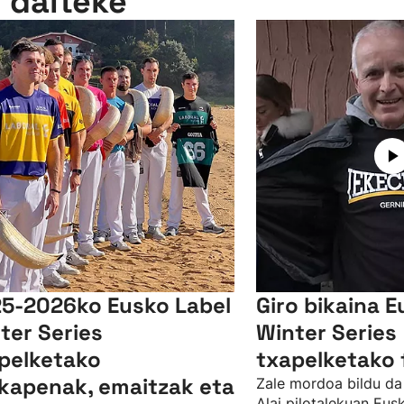
n daiteke
5-2026ko Eusko Label
Giro bikaina E
ter Series
Winter Series
pelketako
txapelketako 
lkapenak, emaitzak eta
Zale mordoa bildu da
Alai pilotalekuan Eus