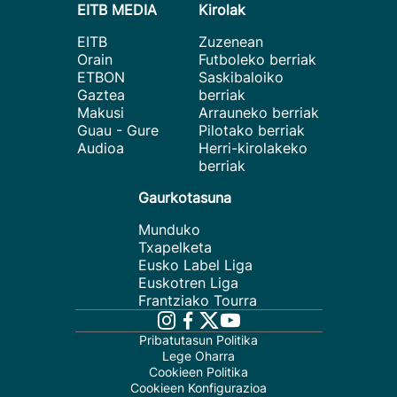
EITB MEDIA
Kirolak
EITB
Zuzenean
Orain
Futboleko berriak
ETBON
Saskibaloiko
Gaztea
berriak
Makusi
Arrauneko berriak
Guau - Gure
Pilotako berriak
Audioa
Herri-kirolakeko
berriak
Gaurkotasuna
Munduko
Txapelketa
Eusko Label Liga
Euskotren Liga
Frantziako Tourra
Pribatutasun Politika
Lege Oharra
Cookieen Politika
Cookieen Konfigurazioa