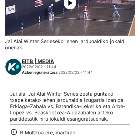
Herri-kirolak
Eskubaloia
Jai Alai Winter Serieseko lehen jardunaldiko jokaldi
Kirolak 360
onenak
EITB | MEDIA
Atletismoa
2022/02/02 - 11:44
Azken eguneratzea
2022/02/02 - 11:44
Mendi-lasterketak
Jai alai Jai Alai Winter Series zesta puntako
Kirol gehiago
txapelketako lehen jardunaldia izugarria izan da.
Erkiaga-Zabala vs. Barandika-Lekerika eta Arbe-
"Helmuga"
Lopez vs. Beaskoetxea-Aldazabalen arteko
partidetatik hiru jokaldi esanguratsuenak.
B Multzoa ere, martxan