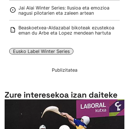
Jai Alai Winter Series: Ilusioa eta emozioa
nagusi pilotarien eta zaleen artean
Beaskoetxea-Aldazabal bikoteak ezustekoa
eman du Arbe eta Lopez mendean hartuta
Eusko Label Winter Series
Publizitatea
Zure interesekoa izan daiteke