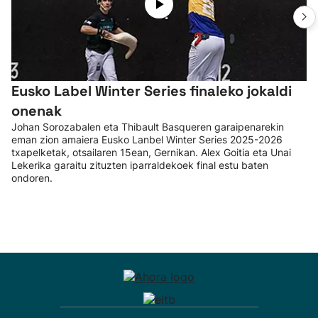
Eusko Label Winter Series finaleko jokaldi
onenak
Johan Sorozabalen eta Thibault Basqueren garaipenarekin
eman zion amaiera Eusko Lanbel Winter Series 2025-2026
txapelketak, otsailaren 15ean, Gernikan. Alex Goitia eta Unai
Lekerika garaitu zituzten iparraldekoek final estu baten
ondoren.