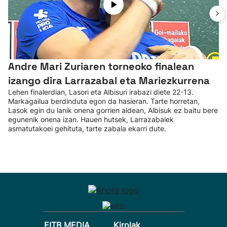
Andre Mari Zuriaren torneoko finalean
izango dira Larrazabal eta Mariezkurrena
Lehen finalerdian, Lasori eta Albisuri irabazi diete 22-13.
Markagailua berdinduta egon da hasieran. Tarte horretan,
Lasok egin du lanik onena gorrien aldean, Albisuk ez baitu bere
egunenik onena izan. Hauen hutsek, Larrazabalek
asmatutakoei gehituta, tarte zabala ekarri dute.
EITB MEDIA
Kirolak