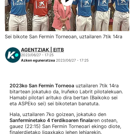
Herri-kirolak
Eskubaloia
Sei bikote San Fermin Torneoan, uztailaren 7tik 14ra
Kirolak 360
AGENTZIAK | EITB
2023/06/27 - 17:25
Atletismoa
Azken eguneratzea
2023/06/27 - 17:25
Mendi-lasterketak
2023ko San Fermin Torneoa
uztailaren 7tik 14ra
Kirol gehiago
bitartean jokatuko da, Iruñeko Labrit pilotalekuan.
Hamabi pilotari arituko dira bertan (Baikoko sei
eta ASPEko sei) sei bikotetan banatuta.
"Helmuga"
Hala, uztailaren 7ko goizean, jokatuko den
Sanferminetako 4 t'erdikoaren finala
ren ostean,
gauez (22:15) San Fermin Torneoari ekingo diote,
finalerdietako ligaxkako lehen lehiarekin.