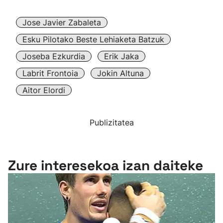
Jose Javier Zabaleta
Esku Pilotako Beste Lehiaketa Batzuk
Joseba Ezkurdia
Erik Jaka
Labrit Frontoia
Jokin Altuna
Aitor Elordi
Publizitatea
Zure interesekoa izan daiteke