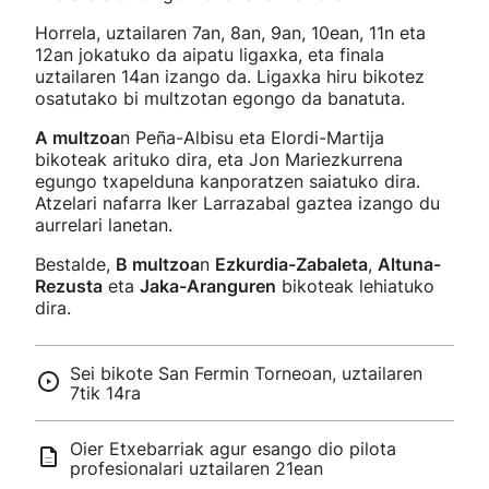
Horrela, uztailaren 7an, 8an, 9an, 10ean, 11n eta
12an jokatuko da aipatu ligaxka, eta finala
uztailaren 14an izango da. Ligaxka hiru bikotez
osatutako bi multzotan egongo da banatuta.
A multzoa
n Peña-Albisu eta Elordi-Martija
bikoteak arituko dira, eta Jon Mariezkurrena
egungo txapelduna kanporatzen saiatuko dira.
Atzelari nafarra Iker Larrazabal gaztea izango du
aurrelari lanetan.
Bestalde,
B multzoa
n
Ezkurdia-Zabaleta
,
Altuna-
Rezusta
eta
Jaka-Aranguren
bikoteak lehiatuko
dira.
Sei bikote San Fermin Torneoan, uztailaren
7tik 14ra
Oier Etxebarriak agur esango dio pilota
profesionalari uztailaren 21ean