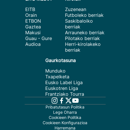
EITB
Zuzenean
Orain
Futboleko berriak
ETBON
Saskibaloiko
Gaztea
berriak
Makusi
Arrauneko berriak
Guau - Gure
Pilotako berriak
Audioa
Herri-kirolakeko
berriak
Gaurkotasuna
Munduko
Txapelketa
Eusko Label Liga
Euskotren Liga
Frantziako Tourra
Pribatutasun Politika
Lege Oharra
Cookieen Politika
Cookieen Konfigurazioa
Harremana