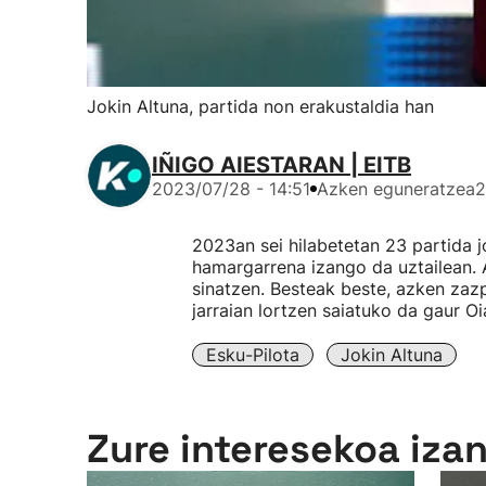
Jokin Altuna, partida non erakustaldia han
IÑIGO AIESTARAN | EITB
2023/07/28 - 14:51
Azken eguneratzea
2
2023an sei hilabetetan 23 partida 
hamargarrena izango da uztailean. A
sinatzen. Besteak beste, azken zazp
jarraian lortzen saiatuko da gaur O
Esku-Pilota
Jokin Altuna
Zure interesekoa iza