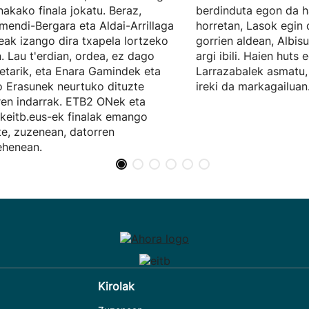
nakako finala jokatu. Beraz,
berdinduta egon da h
mendi-Bergara eta Aldai-Arrillaga
horretan, Lasok egin 
eak izango dira txapela lortzeko
gorrien aldean, Albis
n. Lau t'erdian, ordea, ez dago
argi ibili. Haien huts 
etarik, eta Enara Gamindek eta
Larrazabalek asmatu, 
o Erasunek neurtuko dituzte
ireki da markagailuan
ren indarrak. ETB2 ONek eta
akeitb.eus-ek finalak emango
te, zuzenean, datorren
ehenean.
Kirolak