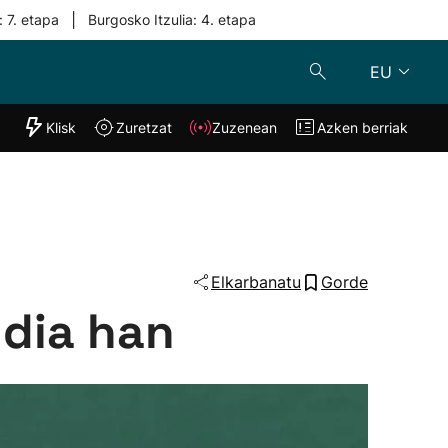
|
: 7. etapa
Burgosko Itzulia: 4. etapa
EU
"Helmuga"
Klisk
Zuretzat
Zuzenean
Azken berriak
Klisk
Zuzenean
o
Zuretzat
Azken berria
Elkarbanatu
Gorde
ldia han