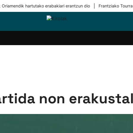
|
 Oriamendik hartutako erabakiari erantzun dio
Frantziako Tourra
i-
Eskubaloia
Kirolak
Atletismoa
Mendi-
Kirol
lak
360
lasterketak
gehiag
Taldeak
olaritza
Lehiaketak
Zuzenean
i-
Kirol-
tzea
bideoak
l Herri
tira
artida non erakusta