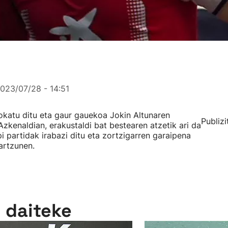
023/07/28 - 14:51
jokatu ditu eta gaur gauekoa Jokin Altunaren
Publizi
zkenaldian, erakustaldi bat bestearen atzetik ari da
i partidak irabazi ditu eta zortzigarren garaipena
iartzunen.
n daiteke