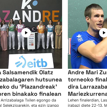
a Salsamendik Olatz
Andre Mari Zu
izabalagaren hutsunea
torneoko fina
eko du ‘Plazandreak'
dira Larrazaba
oren binakako finalean
Mariezkurren
 Arrizabalaga Txilen egongo da
Lehen finalerdian, Las
l Selekzioarekin, eta ezin izango
irabazi diete 22-13. 