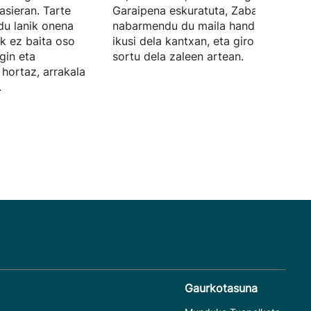
asieran. Tarte
Garaipena eskuratuta, Zabaletak
du lanik onena
nabarmendu du maila handiko jokoa
uk ez baita oso
ikusi dela kantxan, eta giro oso polita
egin eta
sortu dela zaleen artean.
hortaz, arrakala
.
Gaurkotasuna