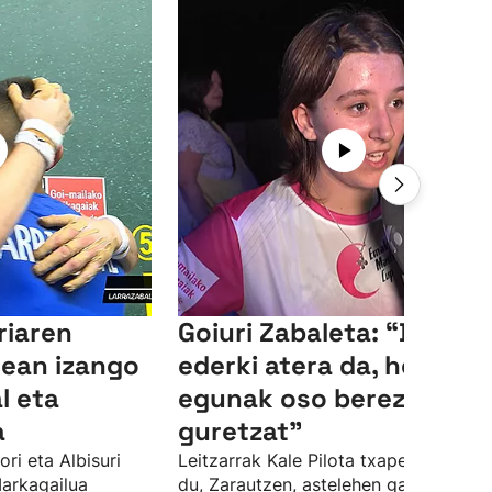
riaren
Goiuri Zabaleta: “Dena
lean izango
ederki atera da, honelak
l eta
egunak oso bereziak dir
a
guretzat”
ori eta Albisuri
Leitzarrak Kale Pilota txapelketa irab
Markagailua
du, Zarautzen, astelehen gauean.