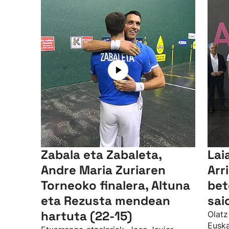
Zabala eta Zabaleta,
Lai
Andre Maria Zuriaren
Arr
Torneoko finalera, Altuna
bet
eta Rezusta mendean
sai
hartuta (22-15)
Olatz
Euska