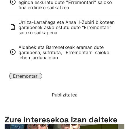
eginda eskuratu dute ''Erremontari'' saioko
finalerdirako sailkatzea
Urriza-Larrañaga eta Ansa II-Zubiri bikoteen
garaipenek asko estutu dute "Erremontari"
saioko sailkapena
Aldabek eta Barrenetxeak eraman dute
garaipena, sufrituta, ''Erremontari'' saioko
lehen jardunaldian
Erremontari
Publizitatea
Zure interesekoa izan daiteke