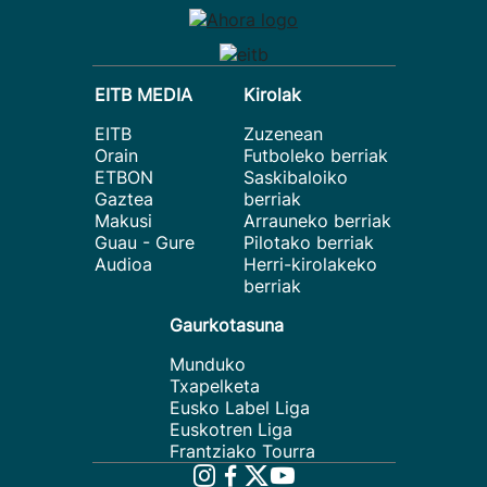
EITB MEDIA
Kirolak
EITB
Zuzenean
Orain
Futboleko berriak
ETBON
Saskibaloiko
Gaztea
berriak
Makusi
Arrauneko berriak
Guau - Gure
Pilotako berriak
Audioa
Herri-kirolakeko
berriak
Gaurkotasuna
Munduko
Txapelketa
Eusko Label Liga
Euskotren Liga
Frantziako Tourra