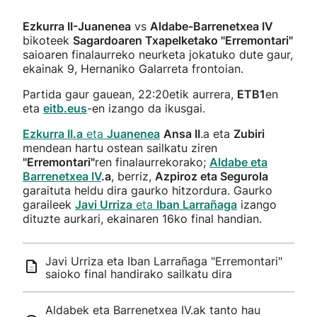
Ezkurra II-Juanenea
vs
Aldabe-Barrenetxea IV
bikoteek
Sagardoaren Txapelketako "Erremontari"
saioaren finalaurreko neurketa jokatuko dute gaur,
ekainak 9, Hernaniko Galarreta frontoian.
Partida gaur gauean, 22:20etik aurrera,
ETB1
en
eta
eitb.eus
-en izango da ikusgai.
Ezkurra II.a
eta
Juanenea
Ansa II
.a eta
Zubiri
mendean hartu ostean sailkatu ziren
"Erremontari"
ren finalaurrekorako;
Aldabe eta
Barrenetxea IV
.a
, berriz,
Azpiroz eta Segurola
garaituta heldu dira gaurko hitzordura. Gaurko
garaileek
Javi Urriza
eta
Iban Larrañaga
izango
dituzte aurkari, ekainaren 16ko final handian.
Javi Urriza eta Iban Larrañaga "Erremontari"
saioko final handirako sailkatu dira
Aldabek eta Barrenetxea IV.ak tanto hau