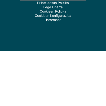
Pribatutasun Politika
Lege Oharra
Cookieen Politika
Cookieen Konfigurazioa
Harremana