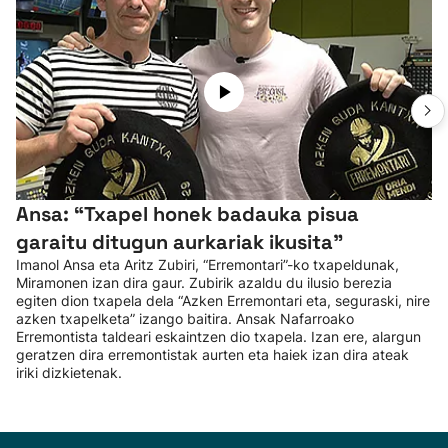
Ansa: “Txapel honek badauka pisua
garaitu ditugun aurkariak ikusita”
Imanol Ansa eta Aritz Zubiri, “Erremontari”-ko txapeldunak,
Miramonen izan dira gaur. Zubirik azaldu du ilusio berezia
egiten dion txapela dela “Azken Erremontari eta, seguraski, nire
azken txapelketa” izango baitira. Ansak Nafarroako
Erremontista taldeari eskaintzen dio txapela. Izan ere, alargun
geratzen dira erremontistak aurten eta haiek izan dira ateak
iriki dizkietenak.