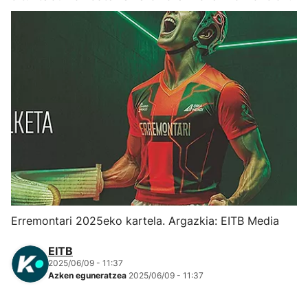
Herri-kirolak
Eskubaloia
Kirolak 360
Atletismoa
Mendi-lasterketak
Kirol gehiago
Erremontari 2025eko kartela. Argazkia: EITB Media
"Helmuga"
EITB
2025/06/09 - 11:37
Azken eguneratzea
2025/06/09 - 11:37