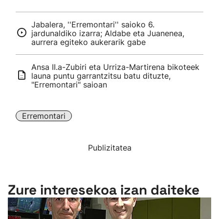
Jabalera, ''Erremontari'' saioko 6.
jardunaldiko izarra; Aldabe eta Juanenea,
aurrera egiteko aukerarik gabe
Ansa II.a-Zubiri eta Urriza-Martirena bikoteek
launa puntu garrantzitsu batu dituzte,
"Erremontari" saioan
Erremontari
Publizitatea
Zure interesekoa izan daiteke