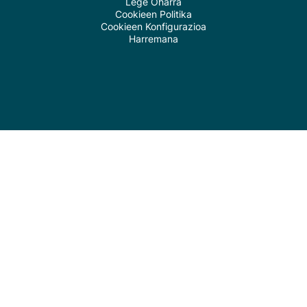
Lege Oharra
Cookieen Politika
Cookieen Konfigurazioa
Harremana