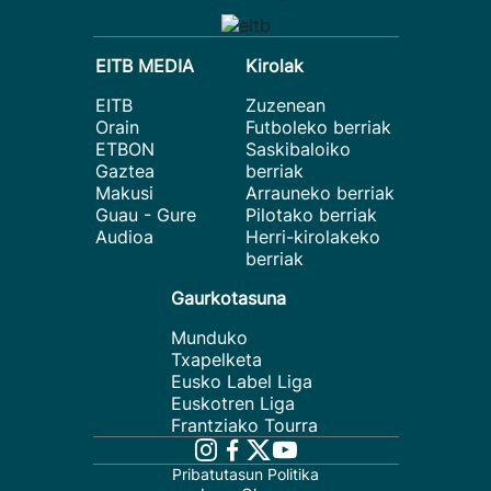
EITB MEDIA
Kirolak
EITB
Zuzenean
Orain
Futboleko berriak
ETBON
Saskibaloiko
Gaztea
berriak
Makusi
Arrauneko berriak
Guau - Gure
Pilotako berriak
Audioa
Herri-kirolakeko
berriak
Gaurkotasuna
Munduko
Txapelketa
Eusko Label Liga
Euskotren Liga
Frantziako Tourra
Pribatutasun Politika