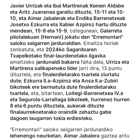
Javier Urrizak eta Ibai Martirenak Kemen Aldabe
eta Aritz Juanenea garaitu dituzte, 15-11 eta 15-
10, eta Aimar Jabalerak eta Endika Barrenetxeak
Josetxo Ezkurra eta Xabier Azpiroz hartu dituzte
mendean, 15-8 eta 15-9
, ostegunean,
Galarreta
pilotalekuan (Hernani) jokatu den "Erremontari"
saioko seigarren jardunaldian
. Emaitza horiek
zenbatuta, eta
2024ko
Sagardoaren
Txapelketako final-laurdenetako ligaxka
amaitzeko
jardunaldi bakarra
falta dela,
Urriza eta
Martirena sailkapeneko lider
jarri dira, 13 puntu
dituztela, eta
finalerdietarako txartela ziurtatu
dute
;
Ezkurra II.a-Azpiroz eta Ansa II.a-Zubiri
bikoteek ere bermatuta dute finalerdietarako
txartela
, eta, bitartean,
Loitegi-Barrenetxea IV.a
eta Segurola-Larrañaga bikoteek, hurrenez hurren
8 eta 6 puntu dituztela, aukerak dituzte
finalaurrekoetarako oraindik zehaztu gabe
dagoen laugarren tokia erdiesteko.
"Erremontari" saioko seigarren jardunaldiko
lehenengo neurketan
,
Aimar Jabalera
gaztea aritu