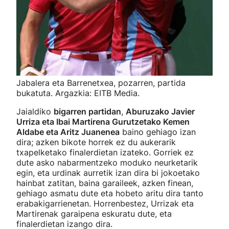
Jabalera eta Barrenetxea, pozarren, partida
bukatuta. Argazkia: EITB Media.
Jaialdiko
bigarren partidan
,
Aburuzako Javier
Urriza eta Ibai Martirena Gurutzetako Kemen
Aldabe eta Aritz Juanenea
baino gehiago izan
dira; azken bikote horrek ez du aukerarik
txapelketako finalerdietan izateko. Gorriek ez
dute asko nabarmentzeko moduko neurketarik
egin, eta urdinak aurretik izan dira bi jokoetako
hainbat zatitan, baina garaileek, azken finean,
gehiago asmatu dute eta hobeto aritu dira tanto
erabakigarrienetan. Horrenbestez, Urrizak eta
Martirenak garaipena eskuratu dute, eta
finalerdietan izango dira.