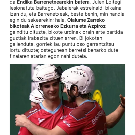
da
Endika Barrenetxearekin
batera
, Julen Loitegi
lesionatuta baitago. Jabalerak estreinaldi bikaina
izan du, eta Barrenetxeak, beste behin, min handia
egin du sakearekin; hala,
Oialume Zarreko
bikoteak Alorreneako Ezkurra eta Azpiroz
gainditu dituzte, bikote urdinak orain arte partida
guztiak irabazita zituen arren. Bi jokotan
gailenduta, gorriek lau puntu oso garrantzitsu
lortu dituzte; ostegunean berretsi beharko dute
finalaren atarian egon nahi dutela.