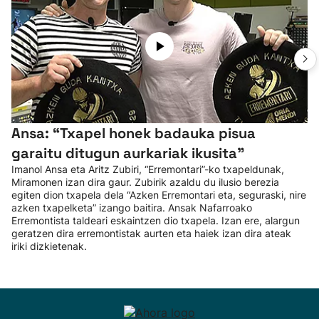
Ansa: “Txapel honek badauka pisua
garaitu ditugun aurkariak ikusita”
Imanol Ansa eta Aritz Zubiri, “Erremontari”-ko txapeldunak,
Miramonen izan dira gaur. Zubirik azaldu du ilusio berezia
egiten dion txapela dela “Azken Erremontari eta, seguraski, nire
azken txapelketa” izango baitira. Ansak Nafarroako
Erremontista taldeari eskaintzen dio txapela. Izan ere, alargun
geratzen dira erremontistak aurten eta haiek izan dira ateak
iriki dizkietenak.