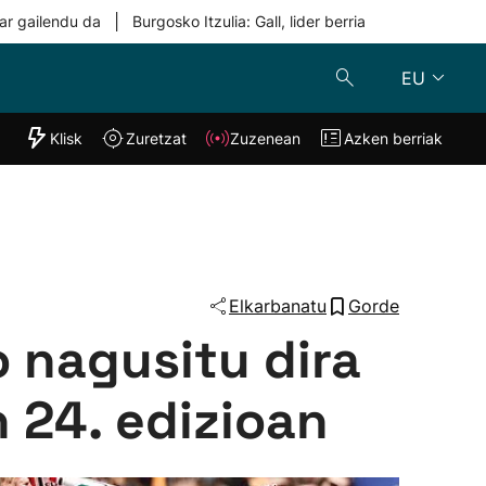
|
ar gailendu da
Burgosko Itzulia: Gall, lider berria
EU
"Helmuga"
Klisk
Zuretzat
Zuzenean
Azken berriak
Klisk
Zuzenean
o
Zuretzat
Azken berria
Elkarbanatu
Gorde
o nagusitu dira
 24. edizioan