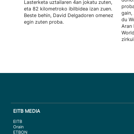
Lasterketa uztailaren 4an jokatu zuten,
proba
eta 82 kilometroko ibilbidea izan zuen.
gain,
Beste behin, David Delgadoren omenez
du Wo
egin zuten proba.
Aran 
World
zirku
EITB MEDIA
EITB
Orain
ETBON