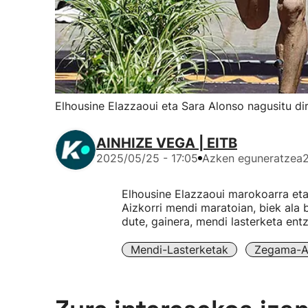
Elhousine Elazzaoui eta Sara Alonso nagusitu d
AINHIZE VEGA | EITB
2025/05/25 - 17:05
Azken eguneratzea
Elhousine Elazzaoui marokoarra eta
Aizkorri mendi maratoian, biek ala b
dute, gainera, mendi lasterketa ent
Mendi-Lasterketak
Zegama-Ai