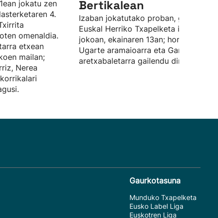
Bertikalean
1ean jokatu zen
lasterketaren 4.
Izaban jokatutako proban, gainera,
Txirrita
Euskal Herriko Txapelketa izan da
dioten omenaldia.
jokoan, ekainaren 13an; horretan, Aito
tarra etxean
Ugarte aramaioarra eta Garazi Abaso
koen mailan;
aretxabaletarra gailendu dira.
riz, Nerea
korrikalari
gusi.
Gaurkotasuna
Munduko Txapelketa
Eusko Label Liga
Euskotren Liga