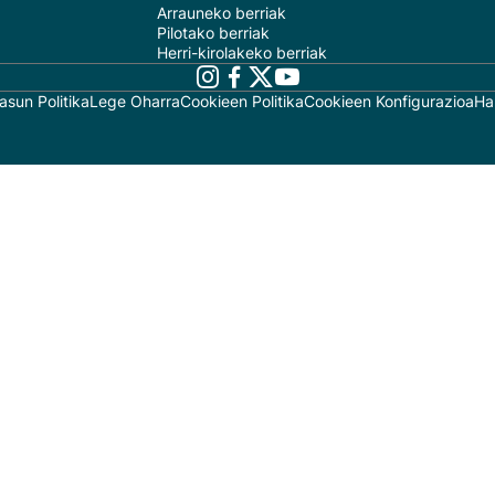
Arrauneko berriak
Pilotako berriak
Herri-kirolakeko berriak
asun Politika
Lege Oharra
Cookieen Politika
Cookieen Konfigurazioa
Ha