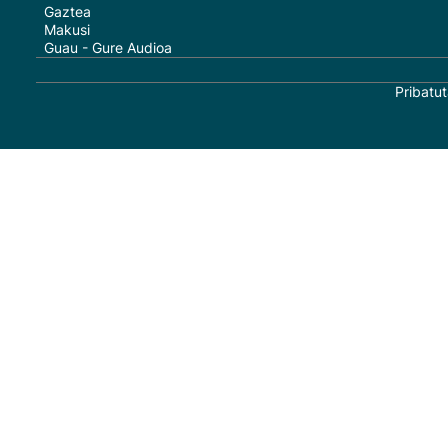
Gaztea
Makusi
Guau - Gure Audioa
Pribatut