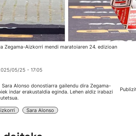
ira Zegama-Aizkorri mendi maratoiaren 24. edizioan
2025/05/25 - 17:05
 Sara Alonso donostiarra gailendu dira Zegama-
Publizi
iek indar erakustaldia eginda. Lehen aldiz irabazi
zutetsua.
zkorri
Sara Alonso