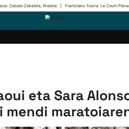
|
eoa: Zabala-Zabaleta, finalera
Frantziako Tourra: Le Court-Piena
i-
Eskubaloia
Kirolak
Atletismoa
Mendi-
Kirol
lak
360
lasterketak
gehiag
Taldeak
olaritza
Lehiaketak
Zuzenean
i-
Kirol-
tzea
bideoak
l Herri
tira
aoui eta Sara Alons
 mendi maratoiaren