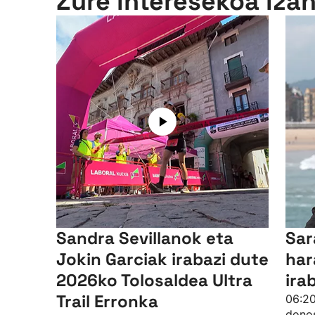
Zure interesekoa iza
Sandra Sevillanok eta
Sar
Jokin Garciak irabazi dute
har
2026ko Tolosaldea Ultra
ira
Trail Erronka
06:20
donos