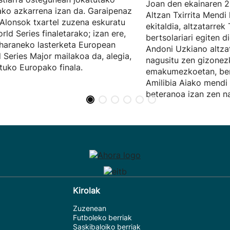
Joan den ekainaren 2
ko azkarrena izan da. Garaipenaz
Altzan Txirrita Mendi 
 Alonsok txartel zuzena eskuratu
ekitaldia, altzatarrek 
rld Series finaletarako; izan ere,
bertsolariari egiten 
haraneko lasterketa European
Andoni Uzkiano altza
 Series Major mailakoa da, alegia,
nagusitu zen gizonez
ituko Europako finala.
emakumezkoetan, ber
Amilibia Aiako mendi 
beteranoa izan zen na
Kirolak
Zuzenean
Futboleko berriak
Saskibaloiko berriak