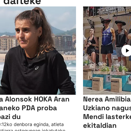
n daiteke
a Alonsok HOKA Aran
Nerea Amilibi
aneko PDA proba
Uzkiano nagusi
bazi du
Mendi lasterk
ekitaldian
:12ko denbora eginda, atleta
tiarra ostegunean jokatutako