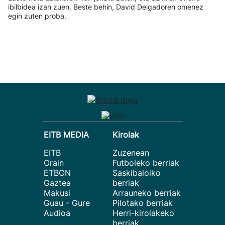
ibilbidea izan zuen. Beste behin, David Delgadoren omenez
egin zuten proba.
EITB MEDIA
Kirolak
EITB
Zuzenean
Orain
Futboleko berriak
ETBON
Saskibaloiko
Gaztea
berriak
Makusi
Arrauneko berriak
Guau - Gure
Pilotako berriak
Audioa
Herri-kirolakeko
berriak