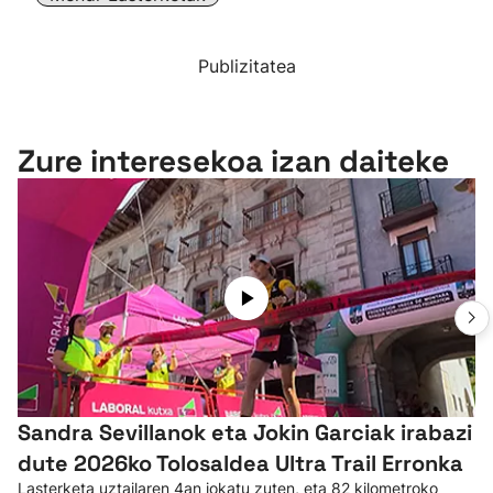
Publizitatea
Zure interesekoa izan daiteke
Sandra Sevillanok eta Jokin Garciak irabazi
dute 2026ko Tolosaldea Ultra Trail Erronka
Lasterketa uztailaren 4an jokatu zuten, eta 82 kilometroko