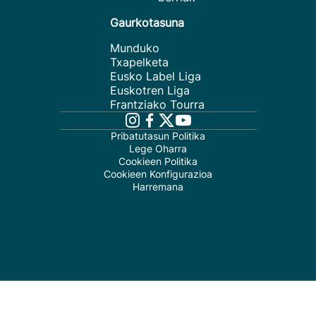
Gaurkotasuna
Munduko
Txapelketa
Eusko Label Liga
Euskotren Liga
Frantziako Tourra
Pribatutasun Politika
Lege Oharra
Cookieen Politika
Cookieen Konfigurazioa
Harremana