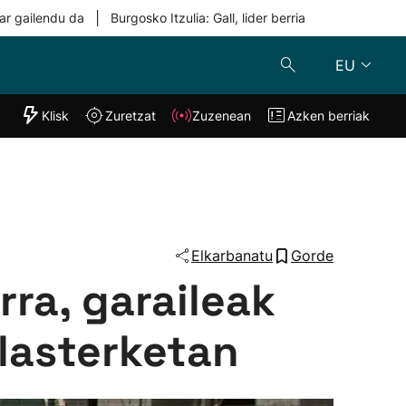
|
ar gailendu da
Burgosko Itzulia: Gall, lider berria
EU
"Helmuga"
Klisk
Zuretzat
Zuzenean
Azken berriak
Klisk
Zuzenean
o
Zuretzat
Azken berria
Elkarbanatu
Gorde
rra, garaileak
lasterketan