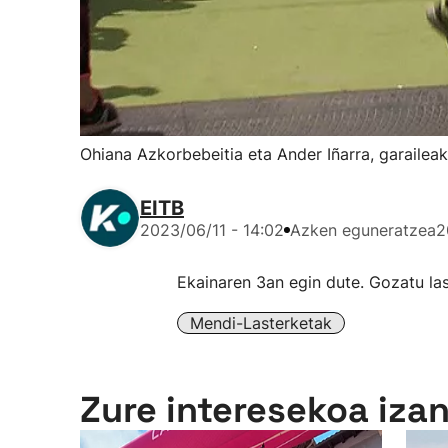
Ohiana Azkorbebeitia eta Ander Iñarra, garailea
EITB
2023/06/11 - 14:02
Azken eguneratzea
2
Ekainaren 3an egin dute. Gozatu las
Mendi-Lasterketak
Zure interesekoa iza