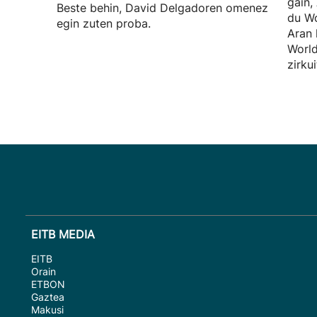
gain,
Beste behin, David Delgadoren omenez
du Wo
egin zuten proba.
Aran 
World
zirku
EITB MEDIA
EITB
Orain
ETBON
Gaztea
Makusi