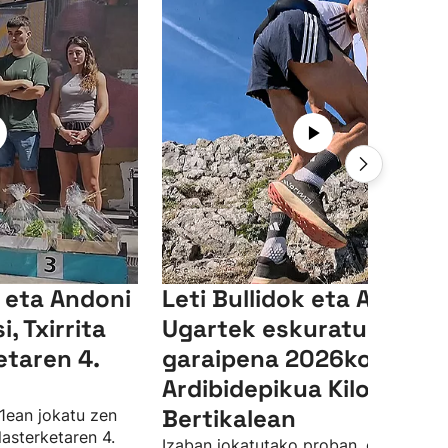
a eta Andoni
Leti Bullidok eta Aitor
, Txirrita
Ugartek eskuratu dute
etaren 4.
garaipena 2026ko
Ardibidepikua Kilometro
Bertikalean
1ean jokatu zen
lasterketaren 4.
Izaban jokatutako proban, gainera,