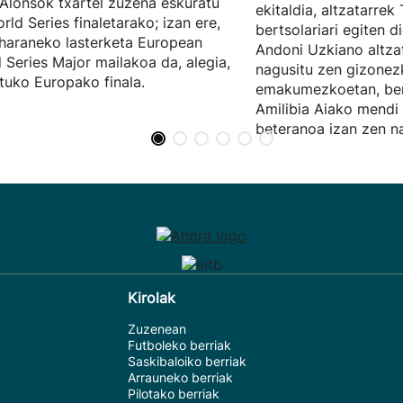
 Alonsok txartel zuzena eskuratu
ekitaldia, altzatarrek 
rld Series finaletarako; izan ere,
bertsolariari egiten 
haraneko lasterketa European
Andoni Uzkiano altza
 Series Major mailakoa da, alegia,
nagusitu zen gizonez
ituko Europako finala.
emakumezkoetan, ber
Amilibia Aiako mendi 
beteranoa izan zen na
Kirolak
Zuzenean
Futboleko berriak
Saskibaloiko berriak
Arrauneko berriak
Pilotako berriak