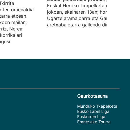
Txirrita
Euskal Herriko Txapelketa izan da
dioten omenaldia.
jokoan, ekainaren 13an; horretan, Aito
tarra etxean
Ugarte aramaioarra eta Garazi Abaso
koen mailan;
aretxabaletarra gailendu dira.
riz, Nerea
korrikalari
gusi.
Gaurkotasuna
Munduko Txapelketa
Eusko Label Liga
Euskotren Liga
Frantziako Tourra