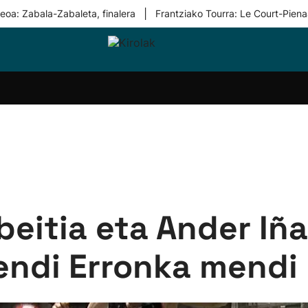
|
eoa: Zabala-Zabaleta, finalera
Frantziako Tourra: Le Court-Piena
i-
Eskubaloia
Kirolak
Atletismoa
Mendi-
Kirol
lak
360
lasterketak
gehiag
Taldeak
olaritza
Lehiaketak
Zuzenean
i-
Kirol-
tzea
bideoak
l Herri
tira
eitia eta Ander Iña
endi Erronka mendi 