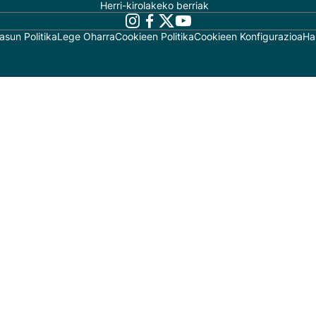
Herri-kirolakeko berriak
asun Politika
Lege Oharra
Cookieen Politika
Cookieen Konfigurazioa
Ha