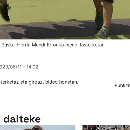
k Euskal Herria Mendi Erronka mendi lasterketan
023/06/11 - 14:02
terketaz eta giroaz, bideo honetan.
Publizi
n daiteke