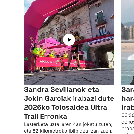
Sandra Sevillanok eta
Sar
Jokin Garciak irabazi dute
har
2026ko Tolosaldea Ultra
ira
Trail Erronka
06:20
donos
Lasterketa uztailaren 4an jokatu zuten,
proba
eta 82 kilometroko ibilbidea izan zuen.