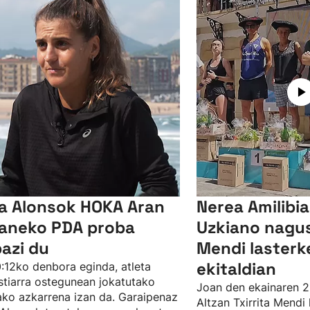
a Alonsok HOKA Aran
Nerea Amilibi
aneko PDA proba
Uzkiano nagusi
bazi du
Mendi lasterk
ekitaldian
:12ko denbora eginda, atleta
tiarra ostegunean jokatutako
Joan den ekainaren 2
ko azkarrena izan da. Garaipenaz
Altzan Txirrita Mendi 