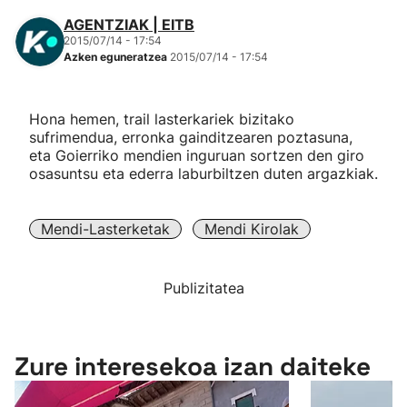
AGENTZIAK | EITB
2015/07/14 - 17:54
Azken eguneratzea
2015/07/14 - 17:54
Hona hemen, trail lasterkariek bizitako
sufrimendua, erronka gainditzearen poztasuna,
eta Goierriko mendien inguruan sortzen den giro
osasuntsu eta ederra laburbiltzen duten argazkiak.
Mendi-Lasterketak
Mendi Kirolak
Publizitatea
Zure interesekoa izan daiteke