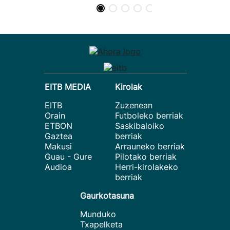
EITB MEDIA
Kirolak
EITB
Zuzenean
Orain
Futboleko berriak
ETBON
Saskibaloiko
Gaztea
berriak
Makusi
Arrauneko berriak
Guau - Gure
Pilotako berriak
Audioa
Herri-kirolakeko
berriak
Gaurkotasuna
Munduko
Txapelketa