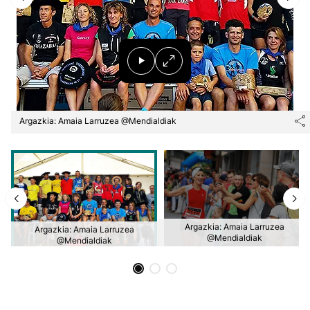
Herri-kirolak
Eskubaloia
Kirolak 360
Argazkia: Amaia Larruzea @Mendialdiak
Atletismoa
Mendi-lasterketak
Kirol gehiago
Argazkia: Amaia Larruzea
Argazkia: Amaia Larruzea
@Mendialdiak
@Mendialdiak
"Helmuga"