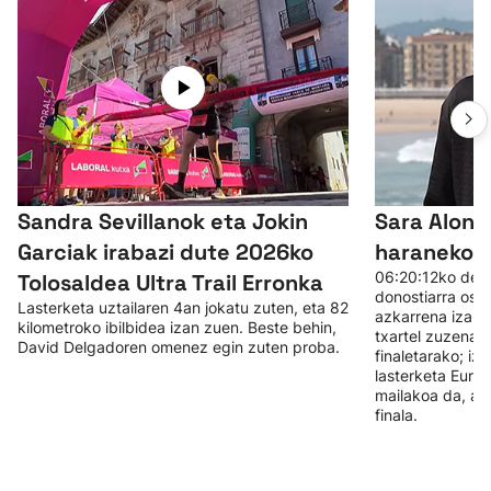
Sandra Sevillanok eta Jokin
Sara Alons
Garciak irabazi dute 2026ko
haraneko P
06:20:12ko denb
Tolosaldea Ultra Trail Erronka
donostiarra ost
Lasterketa uztailaren 4an jokatu zuten, eta 82
azkarrena izan 
kilometroko ibilbidea izan zuen. Beste behin,
txartel zuzena 
David Delgadoren omenez egin zuten proba.
finaletarako; iz
lasterketa Euro
mailakoa da, ale
finala.