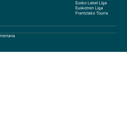
Eusko Label Liga
Euskotren Liga
Frantziako Tourra
rremana