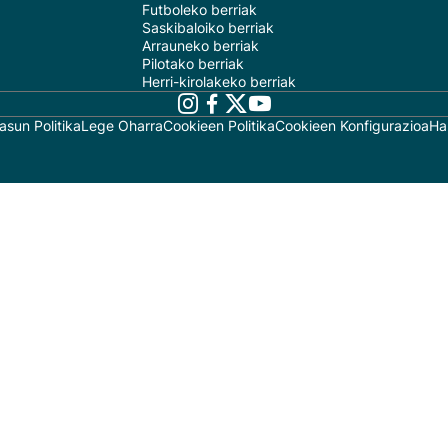
Futboleko berriak
Saskibaloiko berriak
Arrauneko berriak
Pilotako berriak
Herri-kirolakeko berriak
asun Politika
Lege Oharra
Cookieen Politika
Cookieen Konfigurazioa
Ha