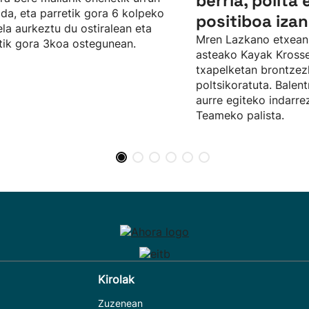
berria, polita 
da, eta parretik gora 6 kolpeko
positiboa izan
ela aurkeztu du ostiralean eta
Mren Lazkano etxean
tik gora 3koa ostegunean.
asteako Kayak Kros
txapelketan brontze
poltsikoratuta. Balent
aurre egiteko indarr
Teameko palista.
Kirolak
Zuzenean