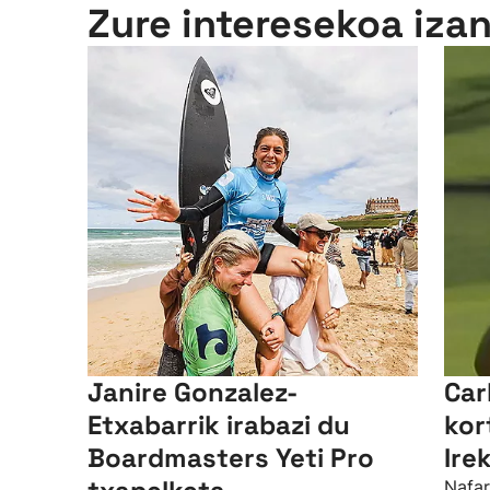
Zure interesekoa iza
Janire Gonzalez-
Car
Etxabarrik irabazi du
kor
Boardmasters Yeti Pro
Ire
Nafar