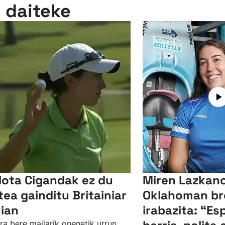
n daiteke
lota Cigandak ez du
Miren Lazkano
tea gainditu Britainiar
Oklahoman br
kian
irabazita: “Es
ra bere mailarik onenetik urrun