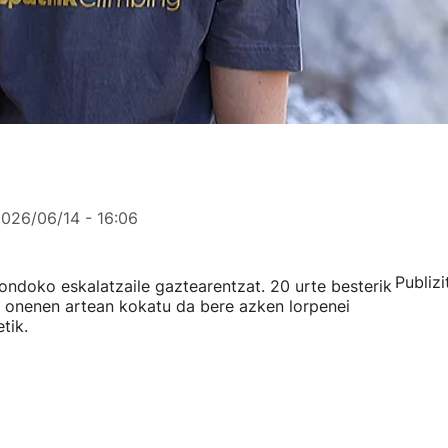
026/06/14 - 16:06
Publizi
ondoko eskalatzaile gaztearentzat. 20 urte besterik
e onenen artean kokatu da bere azken lorpenei
tik.