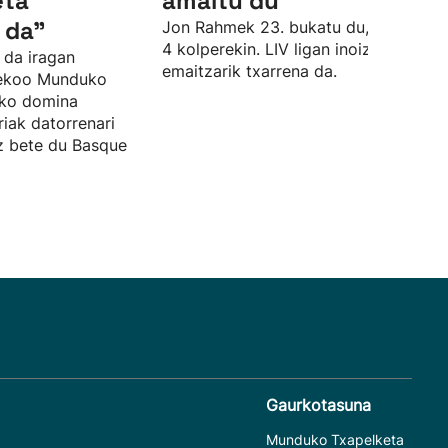
eta
amaitu du
 da"
Jon Rahmek 23. bukatu du, par azpiti
4 kolperekin. LIV ligan inoiz izan due
 da iragan
emaitzarik txarrena da.
sekoo Munduko
zko domina
riak datorrenari
ez bete du Basque
Gaurkotasuna
Munduko Txapelketa