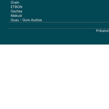
Orain
ETBON
Gaztea
Makusi
Guau - Gure Audioa
Pribatut