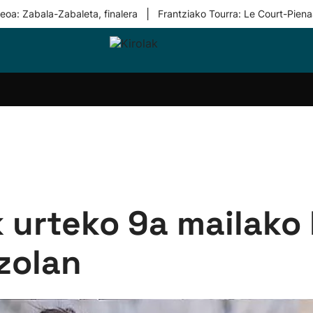
|
eoa: Zabala-Zabaleta, finalera
Frantziako Tourra: Le Court-Piena
i-
Eskubaloia
Kirolak
Atletismoa
Mendi-
Kirol
lak
360
lasterketak
gehiag
Taldeak
olaritza
Lehiaketak
Zuzenean
i-
Kirol-
tzea
bideoak
l Herri
tira
k urteko 9a mailako
zolan