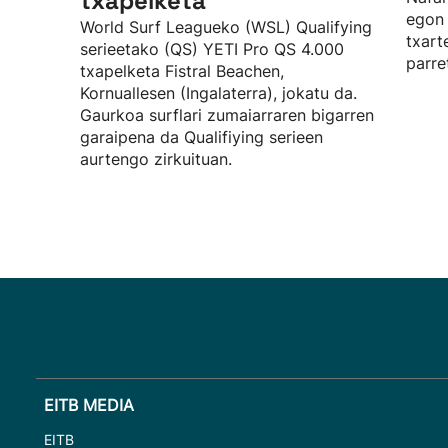
txapelketa
egon 
World Surf Leagueko (WSL) Qualifying
txart
serieetako (QS) YETI Pro QS 4.000
parre
txapelketa Fistral Beachen,
Kornuallesen (Ingalaterra), jokatu da.
Gaurkoa surflari zumaiarraren bigarren
garaipena da Qualifiying serieen
aurtengo zirkuituan.
EITB MEDIA
EITB