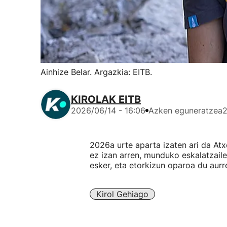
Ainhize Belar. Argazkia: EITB.
KIROLAK EITB
2026/06/14 - 16:06
Azken eguneratzea
2
2026a urte aparta izaten ari da Atx
ez izan arren, munduko eskalatzail
esker, eta etorkizun oparoa du aurre
Kirol Gehiago