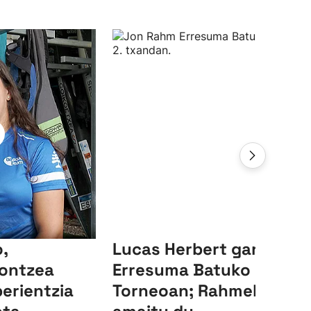
,
Lucas Herbert garaile,
ontzea
Erresuma Batuko LIV
perientzia
Torneoan; Rahmek 23.