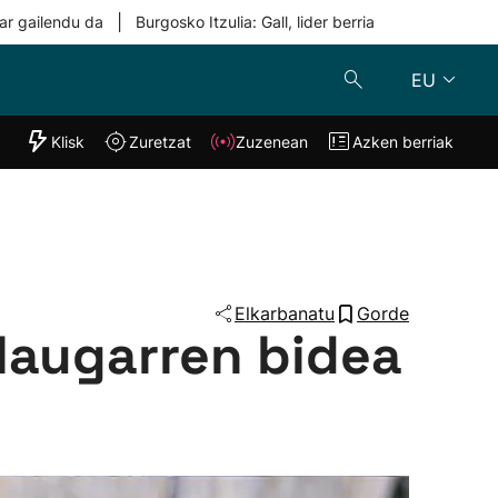
|
ar gailendu da
Burgosko Itzulia: Gall, lider berria
EU
"Helmuga"
Klisk
Zuretzat
Zuzenean
Azken berriak
Klisk
Zuzenean
o
Zuretzat
Azken berria
Elkarbanatu
Gorde
 laugarren bidea