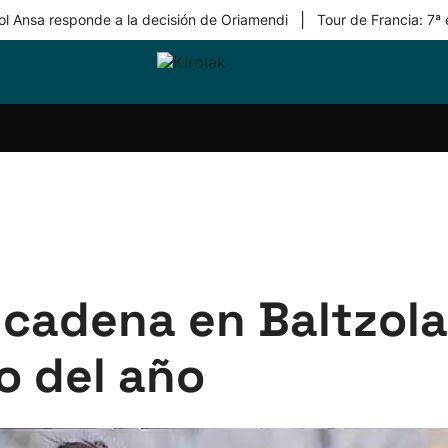
|
ol Ansa responde a la decisión de Oriamendi
Tour de Francia: 7ª
ri-
Balonmano
Kirolak
Atletismo
Carreras
Más
olak
360
de
deporte
Equipos
montaña
kolaritza
Competiciones
En
ri-
directo
otzea
Vídeos
ol Herri
por
atira
deporte
ncadena en Baltzola
o del año