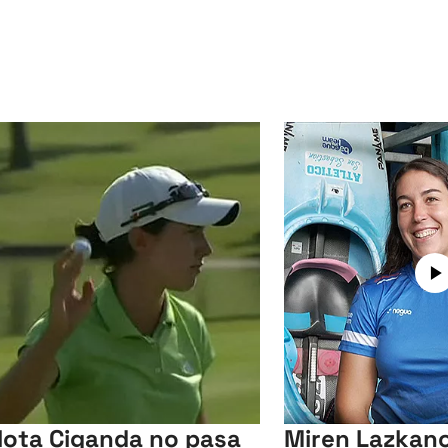
lota Ciganda no pasa
Miren Lazkano