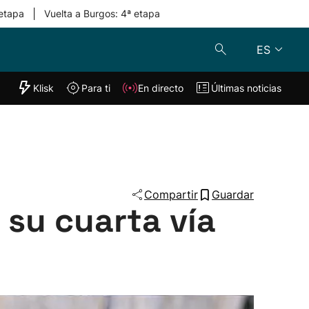
|
 etapa
Vuelta a Burgos: 4ª etapa
ES
"Helmuga"
Klisk
Para ti
En directo
Últimas noticias
Klisk
En directo
s
Para ti
Lo último
Compartir
Guardar
 su cuarta vía