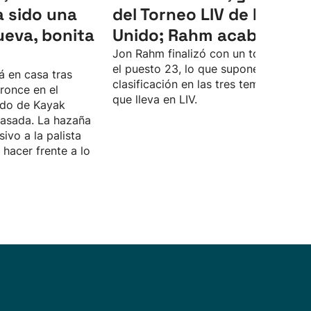
 sido una
del Torneo LIV de Reino
ueva, bonita
Unido; Rahm acaba 23º
Jon Rahm finalizó con un total de -4 
el puesto 23, lo que supone su peor
á en casa tras
clasificación en las tres temporadas
ronce en el
que lleva en LIV.
do de Kayak
asada. La hazaña
sivo a la palista
hacer frente a lo