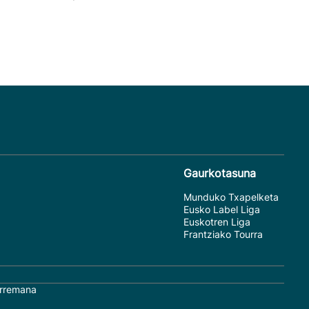
Gaurkotasuna
Munduko Txapelketa
Eusko Label Liga
Euskotren Liga
Frantziako Tourra
rremana