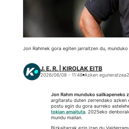
Jon Rahmek gora egiten jarraitzen du, munduko 
J. E. R. | KIROLAK EITB
2026/06/08 - 11:48
Azken eguneratzea
2
Jon Rahm munduko sailkapeneko zo
argitaratu duten zerrendako azken e
postu egin du gora aurreko asteleh
tokian amaituta
. 2025eko denborald
mundu mailan.
Bizkaitarrak ezin izan du Valderram