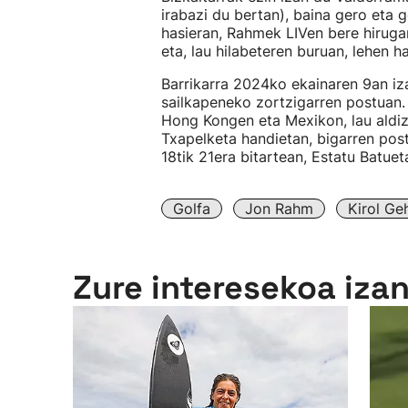
irabazi du bertan), baina gero eta
hasieran, Rahmek LIVen bere hirugar
eta, lau hilabeteren buruan, lehen h
Barrikarra 2024ko ekainaren 9an i
sailkapeneko zortzigarren postuan.
Hong Kongen eta Mexikon, lau aldiz 
Txapelketa handietan, bigarren po
18tik 21era bitartean, Estatu Batuet
Golfa
Jon Rahm
Kirol Ge
Zure interesekoa iza