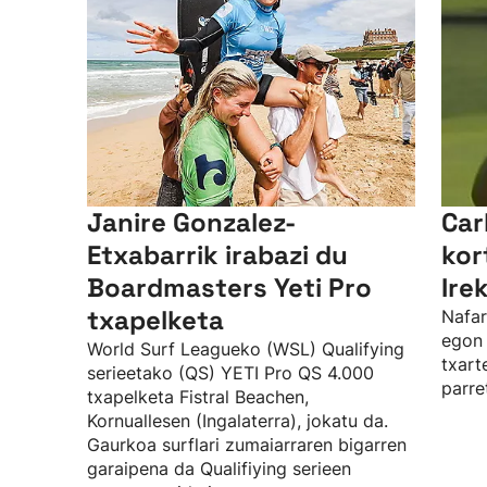
Janire Gonzalez-
Car
Etxabarrik irabazi du
kor
Boardmasters Yeti Pro
Ire
txapelketa
Nafar
egon 
World Surf Leagueko (WSL) Qualifying
txart
serieetako (QS) YETI Pro QS 4.000
parre
txapelketa Fistral Beachen,
Kornuallesen (Ingalaterra), jokatu da.
Gaurkoa surflari zumaiarraren bigarren
garaipena da Qualifiying serieen