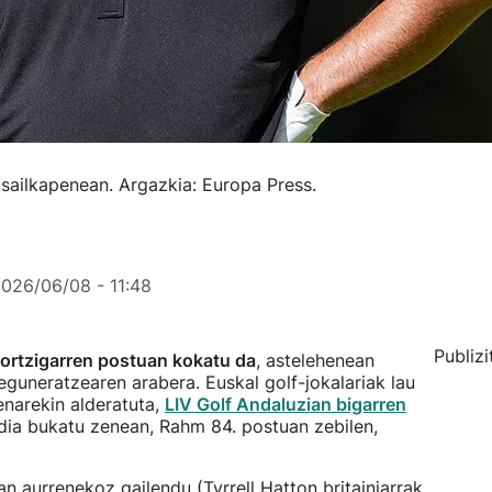
sailkapenean. Argazkia: Europa Press.
026/06/08 - 11:48
Publizi
rtzigarren postuan kokatu da
, astelehenean
guneratzearen arabera. Euskal golf-jokalariak lau
enarekin alderatuta,
LIV Golf Andaluzian bigarren
ia bukatu zenean, Rahm 84. postuan zebilen,
an aurrenekoz gailendu (Tyrrell Hatton britainiarrak