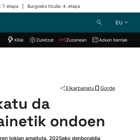
|
: 7. etapa
Burgosko Itzulia: 4. etapa
EU
"Helmuga"
Klisk
Zuretzat
Zuzenean
Azken berriak
Klisk
Zuzenean
o
Zuretzat
Azken berria
Elkarbanatu
Gorde
katu da
ainetik ondoen
arren tokian amaituta. 2025eko denboraldia