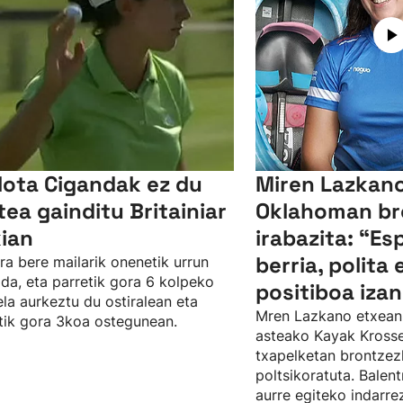
lota Cigandak ez du
Miren Lazkano
tea gainditu Britainiar
Oklahoman br
kian
irabazita: “Es
berria, polita 
ra bere mailarik onenetik urrun
da, eta parretik gora 6 kolpeko
positiboa izan
ela aurkeztu du ostiralean eta
Mren Lazkano etxean
tik gora 3koa ostegunean.
asteako Kayak Kros
txapelketan brontze
poltsikoratuta. Balent
aurre egiteko indarr