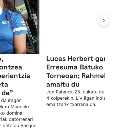
,
Lucas Herbert garaile,
ontzea
Erresuma Batuko LIV
perientzia
Torneoan; Rahmek 23.
eta
amaitu du
 da"
Jon Rahmek 23. bukatu du, par azpiti
4 kolperekin. LIV ligan inoiz izan due
 da iragan
emaitzarik txarrena da.
sekoo Munduko
zko domina
riak datorrenari
ez bete du Basque