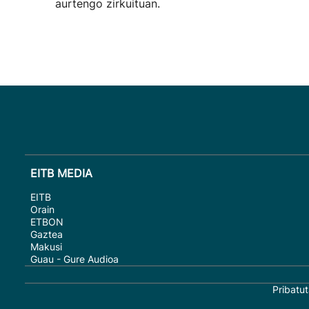
aurtengo zirkuituan.
EITB MEDIA
EITB
Orain
ETBON
Gaztea
Makusi
Guau - Gure Audioa
Pribatut