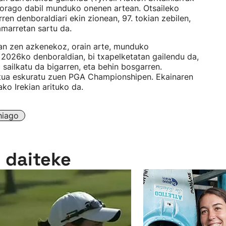
 gorago dabil munduko onenen artean. Otsaileko
ren denboraldiari ekin zionean, 97. tokian zebilen,
amarretan sartu da.
zan zen azkenekoz, orain arte, munduko
 2026ko denboraldian, bi txapelketatan gailendu da,
sailkatu da bigarren, eta behin bosgarren.
stua eskuratu zuen PGA Championshipen. Ekainaren
ako Irekian arituko da.
hiago
n daiteke