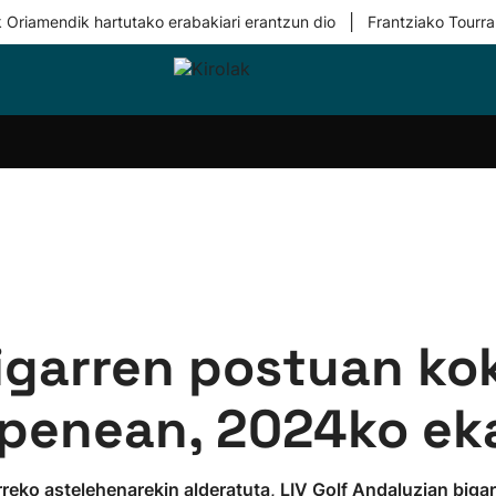
|
 Oriamendik hartutako erabakiari erantzun dio
Frantziako Tourra
i-
Eskubaloia
Kirolak
Atletismoa
Mendi-
Kirol
lak
360
lasterketak
gehiag
Taldeak
olaritza
Lehiaketak
Zuzenean
i-
Kirol-
tzea
bideoak
l Herri
tira
igarren postuan ko
penean, 2024ko ek
urreko astelehenarekin alderatuta, LIV Golf Andaluzian big