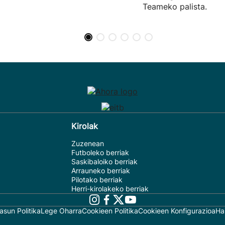
Teameko palista.
Kirolak
Zuzenean
Futboleko berriak
Saskibaloiko berriak
Arrauneko berriak
Pilotako berriak
Herri-kirolakeko berriak
asun Politika
Lege Oharra
Cookieen Politika
Cookieen Konfigurazioa
Ha