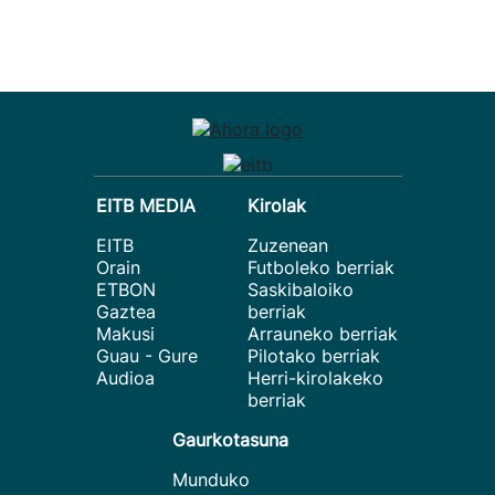
EITB MEDIA
Kirolak
EITB
Zuzenean
Orain
Futboleko berriak
ETBON
Saskibaloiko
Gaztea
berriak
Makusi
Arrauneko berriak
Guau - Gure
Pilotako berriak
Audioa
Herri-kirolakeko
berriak
Gaurkotasuna
Munduko