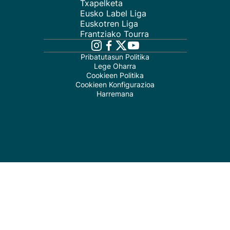
Txapelketa
Eusko Label Liga
Euskotren Liga
Frantziako Tourra
Pribatutasun Politika
Lege Oharra
Cookieen Politika
Cookieen Konfigurazioa
Harremana