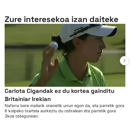
Zure interesekoa izan daiteke
Carlota Cigandak ez du kortea gainditu
Britainiar Irekian
Nafarra bere mailarik onenetik urrun egon da, eta parretik gora
6 kolpeko txartela aurkeztu du ostiralean eta parretik gora
3koa ostegunean.