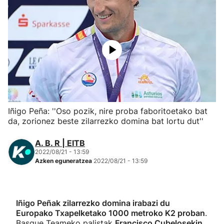
Herri-kirolak
Eskubaloia
Kirolak 360
Atletismoa
Iñigo Peña: ''Oso pozik, nire proba faboritoetako bat
da, zorionez beste zilarrezko domina bat lortu dut''
Mendi-lasterketak
A. B. R | EITB
Kirol gehiago
2022/08/21 - 13:59
Azken eguneratzea
2022/08/21 - 13:59
"Helmuga"
Iñigo Peñak zilarrezko domina irabazi du
Europako Txapelketako 1000 metroko K2 proban
.
Basque Teameko palistak
Francisco Cubelosekin