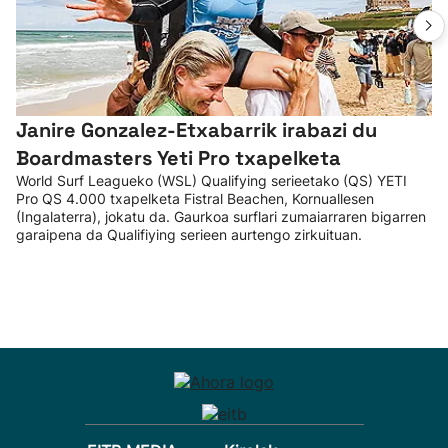
Janire Gonzalez-Etxabarrik irabazi du
Boardmasters Yeti Pro txapelketa
World Surf Leagueko (WSL) Qualifying serieetako (QS) YETI
Pro QS 4.000 txapelketa Fistral Beachen, Kornuallesen
(Ingalaterra), jokatu da. Gaurkoa surflari zumaiarraren bigarren
garaipena da Qualifiying serieen aurtengo zirkuituan.