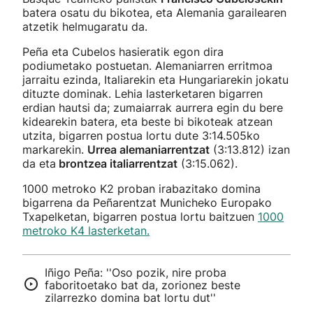
batera osatu du bikotea, eta Alemania garailearen
atzetik helmugaratu da.
Peña eta Cubelos hasieratik egon dira
podiumetako postuetan. Alemaniarren erritmoa
jarraitu ezinda, Italiarekin eta Hungariarekin jokatu
dituzte dominak. Lehia lasterketaren bigarren
erdian hautsi da; zumaiarrak aurrera egin du bere
kidearekin batera, eta beste bi bikoteak atzean
utzita, bigarren postua lortu dute 3:14.505ko
markarekin.
Urrea alemaniarrentzat
(3:13.812) izan
da eta
brontzea italiarrentzat
(3:15.062).
1000 metroko K2 proban irabazitako domina
bigarrena da Peñarentzat Municheko Europako
Txapelketan, bigarren postua lortu baitzuen
1000
metroko K4 lasterketan.
Iñigo Peña: ''Oso pozik, nire proba
faboritoetako bat da, zorionez beste
zilarrezko domina bat lortu dut''