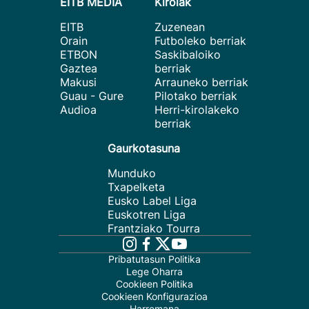
EITB MEDIA
Kirolak
EITB
Zuzenean
Orain
Futboleko berriak
ETBON
Saskibaloiko
Gaztea
berriak
Makusi
Arrauneko berriak
Guau - Gure
Pilotako berriak
Audioa
Herri-kirolakeko
berriak
Gaurkotasuna
Munduko
Txapelketa
Eusko Label Liga
Euskotren Liga
Frantziako Tourra
Pribatutasun Politika
Lege Oharra
Cookieen Politika
Cookieen Konfigurazioa
Harremana