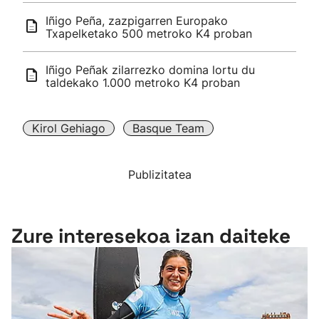
Iñigo Peña, zazpigarren Europako
Txapelketako 500 metroko K4 proban
Iñigo Peñak zilarrezko domina lortu du
taldekako 1.000 metroko K4 proban
Kirol Gehiago
Basque Team
Publizitatea
Zure interesekoa izan daiteke