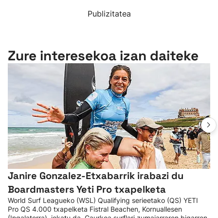
Publizitatea
Zure interesekoa izan daiteke
Janire Gonzalez-Etxabarrik irabazi du
Boardmasters Yeti Pro txapelketa
World Surf Leagueko (WSL) Qualifying serieetako (QS) YETI
Pro QS 4.000 txapelketa Fistral Beachen, Kornuallesen
(Ingalaterra), jokatu da. Gaurkoa surflari zumaiarraren bigarren