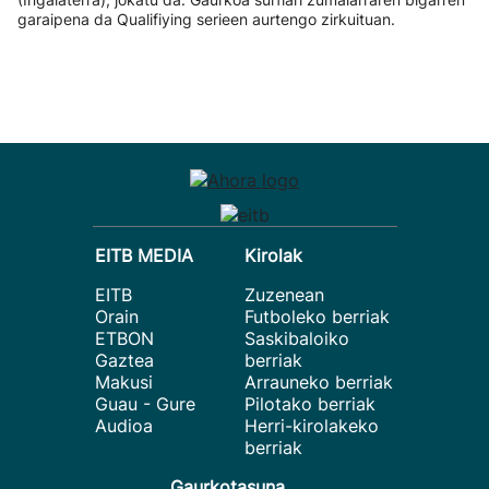
garaipena da Qualifiying serieen aurtengo zirkuituan.
EITB MEDIA
Kirolak
EITB
Zuzenean
Orain
Futboleko berriak
ETBON
Saskibaloiko
Gaztea
berriak
Makusi
Arrauneko berriak
Guau - Gure
Pilotako berriak
Audioa
Herri-kirolakeko
berriak
Gaurkotasuna