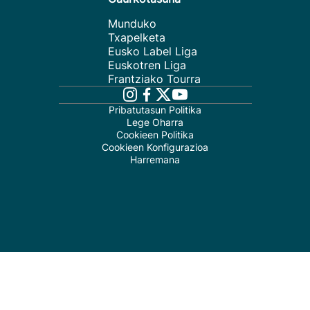
Munduko
Txapelketa
Eusko Label Liga
Euskotren Liga
Frantziako Tourra
Pribatutasun Politika
Lege Oharra
Cookieen Politika
Cookieen Konfigurazioa
Harremana