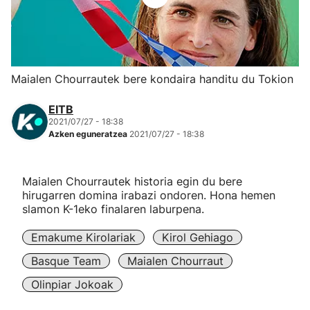
Herri-kirolak
Eskubaloia
Maialen Chourrautek bere kondaira handitu du Tokion
Kirolak 360
EITB
2021/07/27 - 18:38
Azken eguneratzea
2021/07/27 - 18:38
Atletismoa
Mendi-lasterketak
Maialen Chourrautek historia egin du bere
hirugarren domina irabazi ondoren. Hona hemen
slamon K-1eko finalaren laburpena.
Kirol gehiago
Emakume Kirolariak
Kirol Gehiago
"Helmuga"
Basque Team
Maialen Chourraut
Olinpiar Jokoak