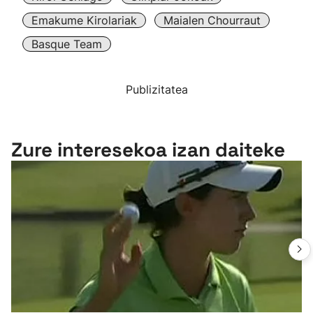
Emakume Kirolariak
Maialen Chourraut
Basque Team
Publizitatea
Zure interesekoa izan daiteke