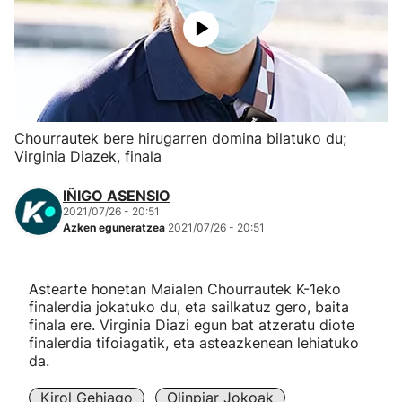
Herri-kirolak
Eskubaloia
Kirolak 360
Chourrautek bere hirugarren domina bilatuko du;
Virginia Diazek, finala
Atletismoa
IÑIGO ASENSIO
2021/07/26 - 20:51
Mendi-lasterketak
Azken eguneratzea
2021/07/26 - 20:51
Kirol gehiago
Astearte honetan Maialen Chourrautek K-1eko
finalerdia jokatuko du, eta sailkatuz gero, baita
"Helmuga"
finala ere. Virginia Diazi egun bat atzeratu diote
finalerdia tifoiagatik, eta asteazkenean lehiatuko
da.
Kirol Gehiago
Olinpiar Jokoak