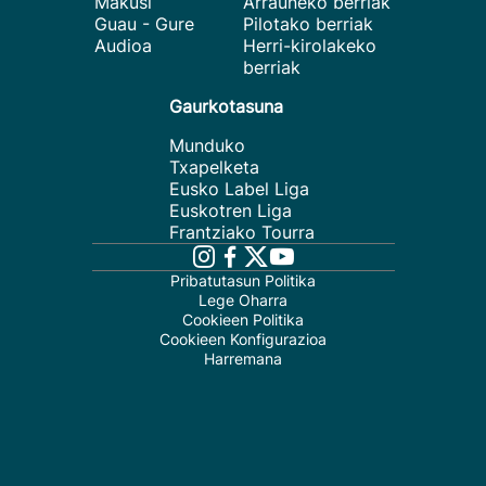
Makusi
Arrauneko berriak
Guau - Gure
Pilotako berriak
Audioa
Herri-kirolakeko
berriak
Gaurkotasuna
Munduko
Txapelketa
Eusko Label Liga
Euskotren Liga
Frantziako Tourra
Pribatutasun Politika
Lege Oharra
Cookieen Politika
Cookieen Konfigurazioa
Harremana