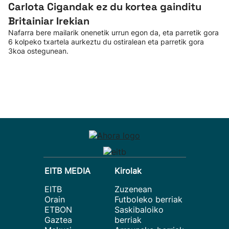
Carlota Cigandak ez du kortea gainditu
Britainiar Irekian
Nafarra bere mailarik onenetik urrun egon da, eta parretik gora
6 kolpeko txartela aurkeztu du ostiralean eta parretik gora
3koa ostegunean.
EITB MEDIA
Kirolak
EITB
Zuzenean
Orain
Futboleko berriak
ETBON
Saskibaloiko
Gaztea
berriak