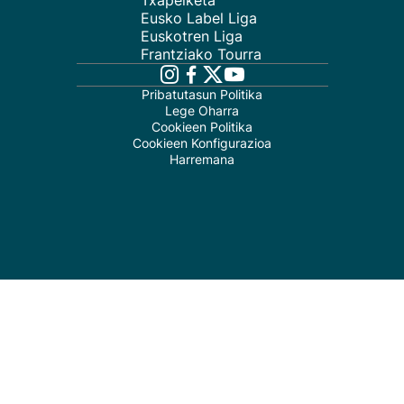
Txapelketa
Eusko Label Liga
Euskotren Liga
Frantziako Tourra
Pribatutasun Politika
Lege Oharra
Cookieen Politika
Cookieen Konfigurazioa
Harremana