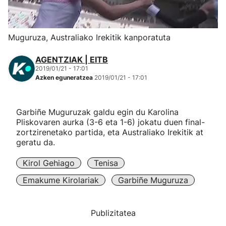
Herri-kirolak
Muguruza, Australiako Irekitik kanporatuta
Eskubaloia
AGENTZIAK | EITB
2019/01/21 - 17:01
Kirolak 360
Azken eguneratzea
2019/01/21 - 17:01
Atletismoa
Garbiñe Muguruzak galdu egin du Karolina
Pliskovaren aurka (3-6 eta 1-6) jokatu duen final-
Mendi-lasterketak
zortzirenetako partida, eta Australiako Irekitik at
geratu da.
Kirol gehiago
Kirol Gehiago
Tenisa
Emakume Kirolariak
Garbiñe Muguruza
"Helmuga"
Publizitatea