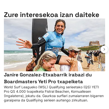
Zure interesekoa izan daiteke
Janire Gonzalez-Etxabarrik irabazi du
Boardmasters Yeti Pro txapelketa
World Surf Leagueko (WSL) Qualifying serieetako (QS) YETI
Pro QS 4.000 txapelketa Fistral Beachen, Kornuallesen
(Ingalaterra), jokatu da. Gaurkoa surflari zumaiarraren bigarren
garaipena da Qualifiying serieen aurtengo zirkuituan.