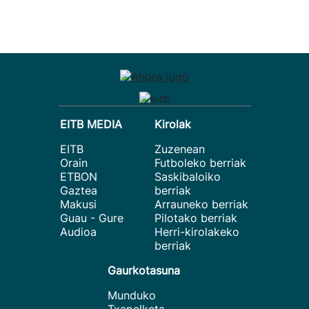
EITB MEDIA
Kirolak
EITB
Zuzenean
Orain
Futboleko berriak
ETBON
Saskibaloiko
Gaztea
berriak
Makusi
Arrauneko berriak
Guau - Gure
Pilotako berriak
Audioa
Herri-kirolakeko
berriak
Gaurkotasuna
Munduko