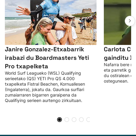
Janire Gonzalez-Etxabarrik
Carlota Ci
irabazi du Boardmasters Yeti
gainditu Br
Nafarra bere mai
Pro txapelketa
eta parretik gor
World Surf Leagueko (WSL) Qualifying
du ostiralean et
serieetako (QS) YETI Pro QS 4.000
ostegunean.
txapelketa Fistral Beachen, Kornuallesen
(Ingalaterra), jokatu da. Gaurkoa surflari
zumaiarraren bigarren garaipena da
Qualifiying serieen aurtengo zirkuituan.