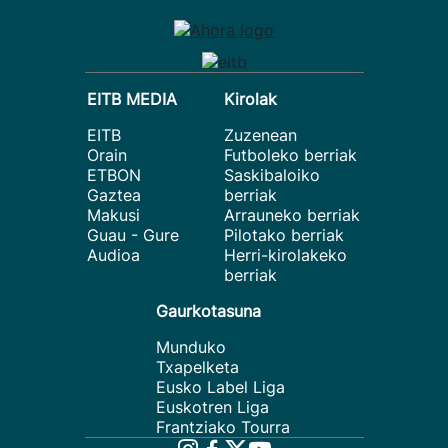
EITB MEDIA
Kirolak
EITB
Zuzenean
Orain
Futboleko berriak
ETBON
Saskibaloiko
Gaztea
berriak
Makusi
Arrauneko berriak
Guau - Gure
Pilotako berriak
Audioa
Herri-kirolakeko
berriak
Gaurkotasuna
Munduko
Txapelketa
Eusko Label Liga
Euskotren Liga
Frantziako Tourra