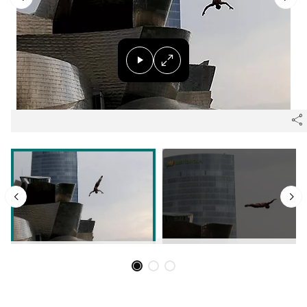
Herri-kirolak
Eskubaloia
Kirolak 360
Atletismoa
Mendi-lasterketak
Kirol gehiago
"Helmuga"