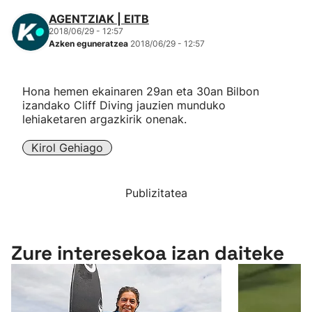
AGENTZIAK | EITB
2018/06/29 - 12:57
Azken eguneratzea
2018/06/29 - 12:57
Hona hemen ekainaren 29an eta 30an Bilbon
izandako Cliff Diving jauzien munduko
lehiaketaren argazkirik onenak.
Kirol Gehiago
Publizitatea
Zure interesekoa izan daiteke