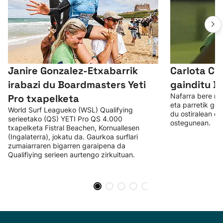
Janire Gonzalez-Etxabarrik
Carlota Ci
irabazi du Boardmasters Yeti
gainditu Br
Nafarra bere mai
Pro txapelketa
eta parretik gor
World Surf Leagueko (WSL) Qualifying
du ostiralean et
serieetako (QS) YETI Pro QS 4.000
ostegunean.
txapelketa Fistral Beachen, Kornuallesen
(Ingalaterra), jokatu da. Gaurkoa surflari
zumaiarraren bigarren garaipena da
Qualifiying serieen aurtengo zirkuituan.