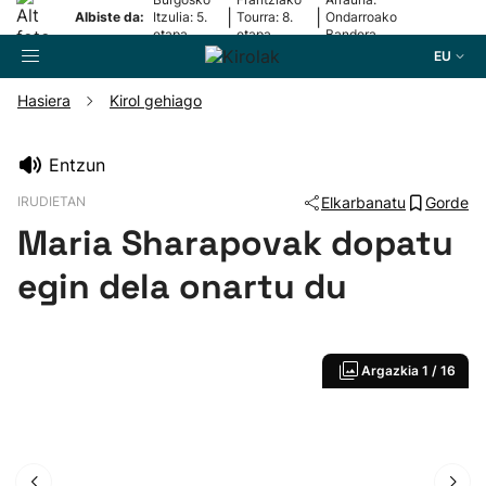
|
|
Albiste da:
Itzulia: 5.
Tourra: 8.
Ondarroako
etapa
etapa
Bandera
EU
Hasiera
Kirol gehiago
Bilatzailea
Entzun
IRUDIETAN
Elkarbanatu
Gorde
Futbola
Maria Sharapovak dopatu
Pilota
egin dela onartu du
Arrauna
Argazkia
1 / 16
Saskibaloia
Txirrindularitza