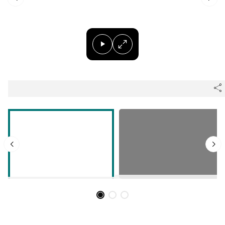
Herri-kirolak
Eskubaloia
Kirolak 360
Atletismoa
Mendi-lasterketak
Kirol gehiago
"Helmuga"