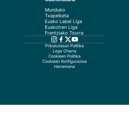
Munduko
Txapelketa
Eusko Label Liga
Euskotren Liga
Frantziako Tourra
Pribatutasun Politika
Lege Oharra
Cookieen Politika
Cookieen Konfigurazioa
Harremana