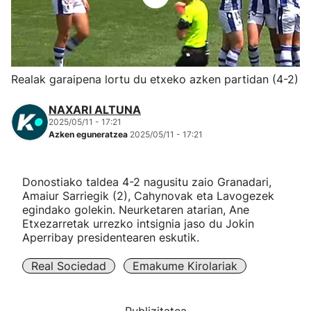
Herri-kirolak
Eskubaloia
Realak garaipena lortu du etxeko azken partidan (4-2)
Kirolak 360
NAXARI ALTUNA
2025/05/11 - 17:21
Azken eguneratzea
2025/05/11 - 17:21
Atletismoa
Mendi-lasterketak
Donostiako taldea 4-2 nagusitu zaio Granadari,
Amaiur Sarriegik (2), Cahynovak eta Lavogezek
egindako golekin. Neurketaren atarian, Ane
Kirol gehiago
Etxezarretak urrezko intsignia jaso du Jokin
Aperribay presidentearen eskutik.
"Helmuga"
Real Sociedad
Emakume Kirolariak