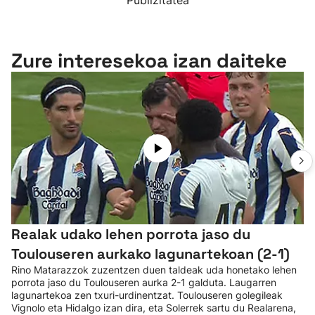
Publizitatea
Zure interesekoa izan daiteke
Realak udako lehen porrota jaso du
Toulouseren aurkako lagunartekoan (2-1)
Rino Matarazzok zuzentzen duen taldeak uda honetako lehen
porrota jaso du Toulouseren aurka 2-1 galduta. Laugarren
lagunartekoa zen txuri-urdinentzat. Toulouseren golegileak
Vignolo eta Hidalgo izan dira, eta Solerrek sartu du Realarena,