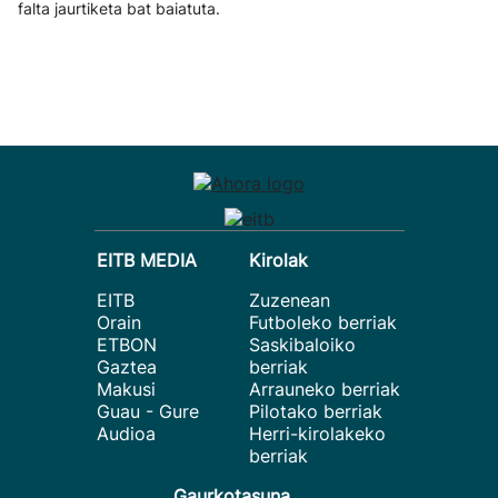
falta jaurtiketa bat baiatuta.
EITB MEDIA
Kirolak
EITB
Zuzenean
Orain
Futboleko berriak
ETBON
Saskibaloiko
Gaztea
berriak
Makusi
Arrauneko berriak
Guau - Gure
Pilotako berriak
Audioa
Herri-kirolakeko
berriak
Gaurkotasuna