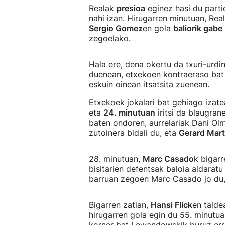
Realak
presioa
eginez hasi du parti
nahi izan. Hirugarren minutuan, Rea
Sergio Gomez
en gola
baliorik gabe
zegoelako.
Hala ere, dena okertu da txuri-urdi
duenean, etxekoen kontraeraso bat g
eskuin oinean itsatsita zuenean.
Etxekoek jokalari bat gehiago izatea
eta
24. minutuan
iritsi da blaugra
baten ondoren, aurrelariak Dani Olm
zutoinera bidali du, eta
Gerard Mart
28. minutuan,
Marc Casado
k bigarr
bisitarien defentsak baloia aldaratu
barruan zegoen Marc Casado jo du, 
Bigarren zatian,
Hansi Flick
en talde
hirugarren gola egin du 55. minutu