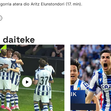
gorria atera dio Aritz Elunstondori (17. min).
n daiteke