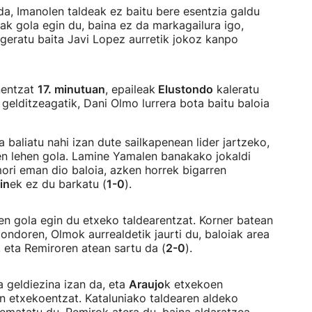
da, Imanolen taldeak ez baitu bere esentzia galdu
lak gola egin du, baina ez da markagailura igo,
geratu baita Javi Lopez aurretik jokoz kanpo
nentzat
17. minutuan
, epaileak
Elustondo
kaleratu
elditzeagatik, Dani Olmo lurrera bota baitu baloia
 baliatu nahi izan dute sailkapenean lider jartzeko,
nen lehen gola. Lamine Yamalen banakako jokaldi
ori eman dio baloia, azken horrek bigarren
in
ek ez du barkatu (
1-0
).
en gola egin du etxeko taldearentzat. Korner batean
 ondoren, Olmok aurrealdetik jaurti du, baloiak area
eta Remiroren atean sartu da (
2-0
).
a geldiezina izan da, eta
Araujo
k etxekoen
an etxekoentzat. Kataluniako taldearen aldeko