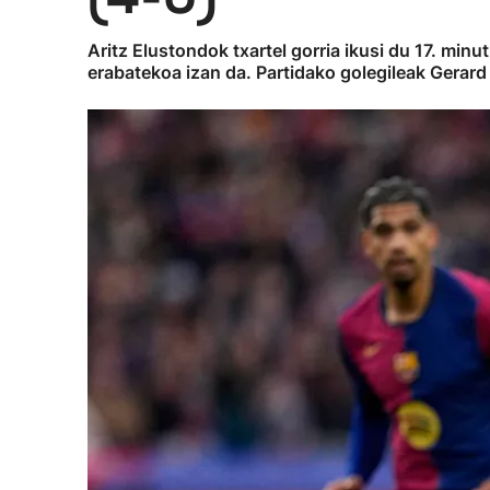
Aritz Elustondok txartel gorria ikusi du 17. minu
erabatekoa izan da. Partidako golegileak Gerar