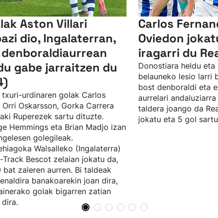
lak Aston Villari
Carlos Ferna
bazi dio, Ingalaterran,
Oviedon jokat
 denboraldiaurrean
iragarri du Re
du gabe jarraitzen du
Donostiara heldu eta 
belauneko lesio larri
4)
bost denboraldi eta e
 txuri-urdinaren golak Carlos
aurrelari andaluziarra
, Orri Oskarsson, Gorka Carrera
taldera joango da Rea
ñaki Ruperezek sartu dituzte.
jokatu eta 5 gol sartu
e Hemmings eta Brian Madjo izan
ingelesen golegileak.
hiagoka Walsalleko (Ingalaterra)
t-Track Bescot zelaian jokatu da,
 bat zaleren aurren. Bi taldeak
enaldira banakoarekin joan dira,
ainerako golak bigarren zatian
 dira.