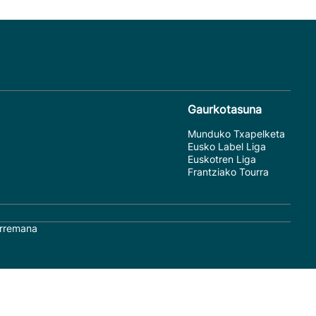
Gaurkotasuna
Munduko Txapelketa
Eusko Label Liga
Euskotren Liga
Frantziako Tourra
rremana