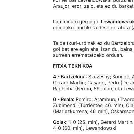
korner bat Lewandowskik buruz err
Araujori erori zaio, eta ez du barka
Lau minutu geroago,
Lewandowski
egindako jaurtiketa desbideratuta (
Talde txuri-urdinak ez du Bartzelon
gol bat ere egin ahal izan du, baina
aurrean errematatzeko orduan.
FITXA TEKNIKOA
4 - Bartzelona
: Szczesny; Kounde, A
Gerard Martin; Casado, Pedri (De Jo
Raphinha (Ferran, 59. min); eta Le
0 - Reala
: Remiro; Aramburu (Traore,
Zubimendi (Turrientes, 46. min), Ola
(Mariezkurrena, 46. min), Oskarsso
Golak
: 1-0 (25. min), Gerard Martin
4-0 (60. min), Lewandowski.