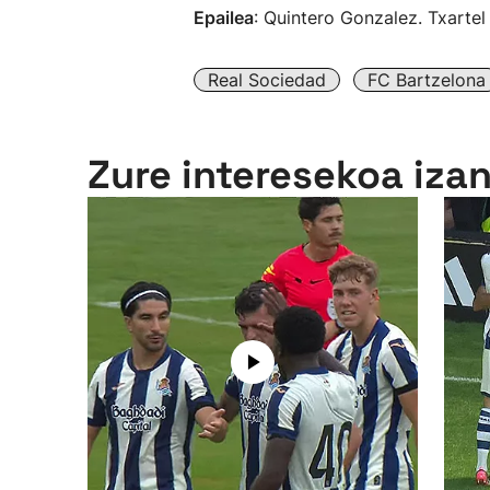
Epailea
: Quintero Gonzalez. Txartel 
Real Sociedad
FC Bartzelona
Zure interesekoa iza