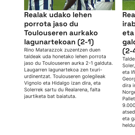
Realak udako lehen
Rea
porrota jaso du
ira
Toulouseren aurkako
eta
lagunartekoan (2-1)
gal
(2-
Rino Matarazzok zuzentzen duen
taldeak uda honetako lehen porrota
Talde
jaso du Toulouseren aurka 2-1 galduta.
Soler
Laugarren lagunartekoa zen txuri-
eta I
urdinentzat. Toulouseren golegileak
Georg
Vignolo eta Hidalgo izan dira, eta
dira 
Solerrek sartu du Realarena, falta
Norge
jaurtiketa bat baiatuta.
Palle
9.000
atsed
eta g
heldu