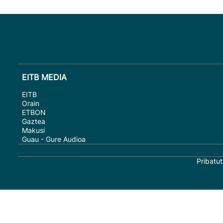
EITB MEDIA
EITB
Orain
ETBON
Gaztea
Makusi
Guau - Gure Audioa
Pribatut