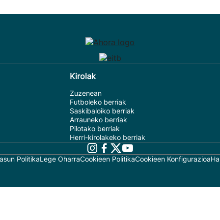
Kirolak
Zuzenean
Futboleko berriak
Saskibaloiko berriak
Arrauneko berriak
Pilotako berriak
Herri-kirolakeko berriak
asun Politika
Lege Oharra
Cookieen Politika
Cookieen Konfigurazioa
Ha