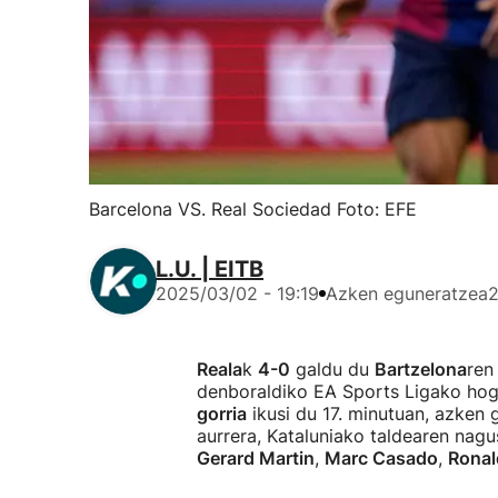
Barcelona VS. Real Sociedad Foto: EFE
L.U. | EITB
2025/03/02 - 19:19
Azken eguneratzea
2
Reala
k
4-0
galdu du
Bartzelona
ren
denboraldiko EA Sports Ligako hoge
gorria
ikusi du 17. minutuan, azken 
aurrera, Kataluniako taldearen nagu
Gerard Martin
,
Marc Casado
,
Ronal