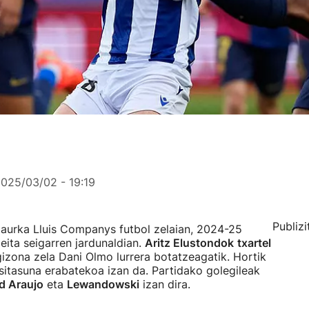
025/03/02 - 19:19
Publizi
 aurka Lluis Companys futbol zelaian, 2024-25
ita seigarren jardunaldian.
Aritz Elustondok
txartel
gizona zela Dani Olmo lurrera botatzeagatik. Hortik
sitasuna erabatekoa izan da. Partidako golegileak
d Araujo
eta
Lewandowski
izan dira.