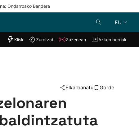
una: Ondarroako Bandera
EU
"Helmuga"
Klisk
Zuretzat
Zuzenean
Azken berriak
Klisk
Zuzenean
o
Zuretzat
Azken berria
Elkarbanatu
Gorde
zelonaren
baldintzatuta