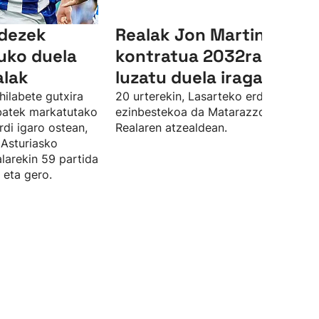
ndezek
Realak Jon Martinen
uko duela
kontratua 2032ra arte
alak
luzatu duela iragarri du
hilabete gutxira
20 urterekin, Lasarteko erdiko atzelar
 batek markatutako
ezinbestekoa da Matarazzorentzat
rdi igaro ostean,
Realaren atzealdean.
 Asturiasko
larekin 59 partida
 eta gero.