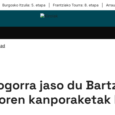
|
|
Burgosko Itzulia: 5. etapa
Frantziako Tourra: 8. etapa
Arra
i-
Eskubaloia
Kirolak
Atletismoa
Mendi-
Kirol
lak
360
lasterketak
gehiag
Taldeak
olaritza
Lehiaketak
Zuzenean
dad
i-
Kirol-
tzea
bideoak
l Herri
tira
ogorra jaso du Bart
doren kanporaketak 