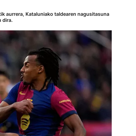
ortik aurrera, Kataluniako taldearen nagusitasuna
 dira.