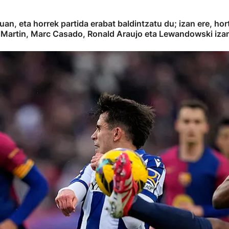
tuan, eta horrek partida erabat baldintzatu du; izan ere, h
d Martin, Marc Casado, Ronald Araujo eta Lewandowski izan