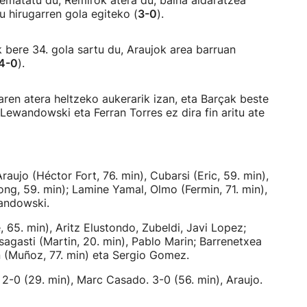
ematatu du, Remirok atera du, baina aldaratzea
tu hirugarren gola egiteko (
3-0
).
k bere 34. gola sartu du, Araujok area barruan
4-0
).
aren atera heltzeko aukerarik izan, eta Barçak beste
 Lewandowski eta Ferran Torres ez dira fin aritu ate
raujo (Héctor Fort, 76. min), Cubarsi (Eric, 59. min),
ng, 59. min); Lamine Yamal, Olmo (Fermin, 71. min),
wandowski.
 65. min), Aritz Elustondo, Zubeldi, Javi Lopez;
sagasti (Martin, 20. min), Pablo Marin; Barrenetxea
n (Muñoz, 77. min) eta Sergio Gomez.
. 2-0 (29. min), Marc Casado. 3-0 (56. min), Araujo.