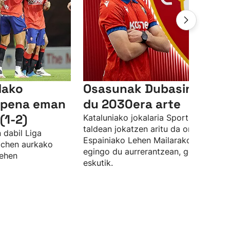
dako
Osasunak Dubasin fitxa
aipena eman
du 2030era arte
(1-2)
Kataluniako jokalaria Sporting Gijon
taldean jokatzen aritu da orain arte, 
 dabil Liga
Espainiako Lehen Mailarako aldaketa
wichen aurkako
egingo du aurrerantzean, gorritxoen
lehen
eskutik.