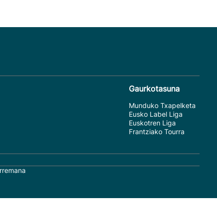
Gaurkotasuna
Munduko Txapelketa
Eusko Label Liga
Euskotren Liga
Frantziako Tourra
rremana