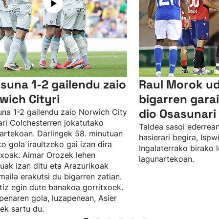
suna 1-2 gailendu zaio
Raul Morok u
wich Cityri
bigarren gar
dio Osasunari 
na 1-2 gailendu zaio Norwich City
ari Colchesterren jokatutako
Taldea sasoi ederrean
artekoan. Darlingek 58. minutuan
hasierari begira, Isp
ko gola iraultzeko gai izan dira
Ingalaterrako birako 
txoak. Aimar Orozek lehen
lagunartekoan.
uak izan ditu eta Arazurikoak
maila erakutsi du bigarren zatian.
tiz egin dute banakoa gorritxoek.
penaren gola, luzapenean, Asier
ek sartu du.