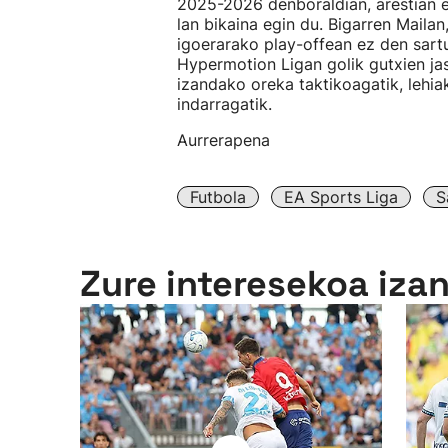
2025-2026 denboraldian, arestian e
lan bikaina egin du. Bigarren Mailan
igoerarako play-offean ez den sartu,
Hypermotion Ligan golik gutxien ja
izandako oreka taktikoagatik, lehia
indarragatik.
Aurrerapena
Futbola
EA Sports Liga
S
Zure interesekoa iza