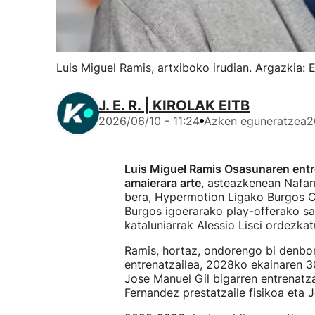
Luis Miguel Ramis, artxiboko irudian. Argazkia: 
J. E. R. | KIROLAK EITB
2026/06/10 - 11:24
Azken eguneratzea
2
Luis Miguel Ramis Osasunaren entr
amaierara arte
, asteazkenean Nafar
bera, Hypermotion Ligako Burgos CF
Burgos igoerarako play-offerako sai
kataluniarrak Alessio Lisci ordezka
Ramis, hortaz, ondorengo bi denbo
entrenatzailea, 2028ko ekainaren 30
Jose Manuel Gil bigarren entrenatza
Fernandez prestatzaile fisikoa eta J