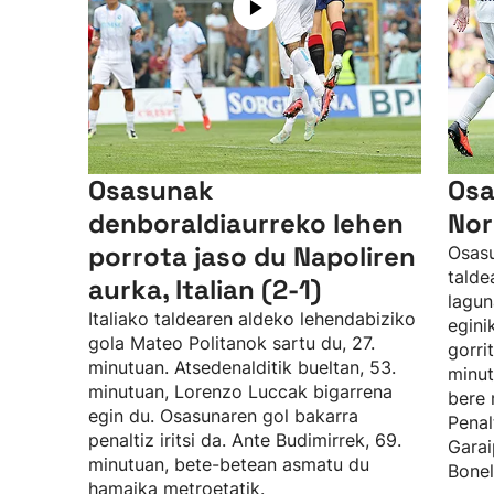
Osasunak
Osa
denboraldiaurreko lehen
Nor
porrota jaso du Napoliren
Osasu
talde
aurka, Italian (2-1)
lagun
Italiako taldearen aldeko lehendabiziko
egini
gola Mateo Politanok sartu du, 27.
gorri
minutuan. Atsedenalditik bueltan, 53.
minut
minutuan, Lorenzo Luccak bigarrena
bere 
egin du. Osasunaren gol bakarra
Penal
penaltiz iritsi da. Ante Budimirrek, 69.
Garai
minutuan, bete-betean asmatu du
Bonel
hamaika metroetatik.