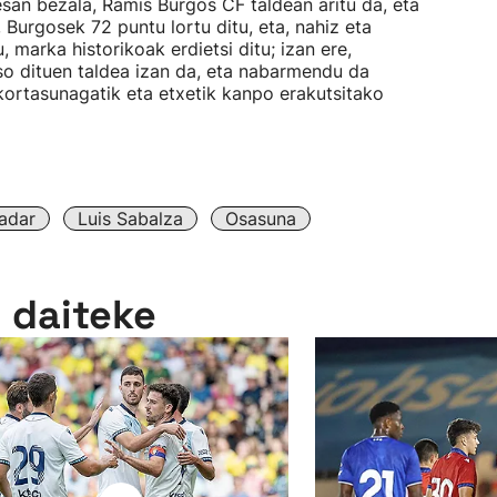
san bezala, Ramis Burgos CF taldean aritu da, eta
, Burgosek 72 puntu lortu ditu, eta, nahiz eta
 marka historikoak erdietsi ditu; izan ere,
so dituen taldea izan da, eta nabarmendu da
kortasunagatik eta etxetik kanpo erakutsitako
adar
Luis Sabalza
Osasuna
n daiteke