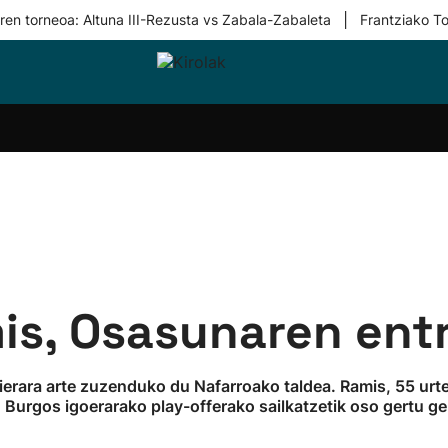
|
ren torneoa: Altuna III-Rezusta vs Zabala-Zabaleta
Frantziako To
i-
Eskubaloia
Kirolak
Atletismoa
Mendi-
Kirol
lak
360
lasterketak
gehiag
Taldeak
olaritza
Lehiaketak
Zuzenean
i-
Kirol-
tzea
bideoak
l Herri
tira
is, Osasunaren entr
erara arte zuzenduko du Nafarroako taldea. Ramis, 55 ur
, Burgos igoerarako play-offerako sailkatzetik oso gertu ge