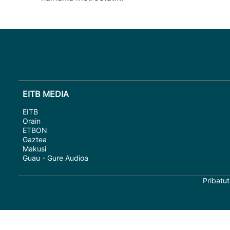
EITB MEDIA
EITB
Orain
ETBON
Gaztea
Makusi
Guau - Gure Audioa
Pribatut