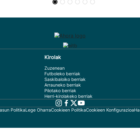
Kirolak
Zuzenean
Futboleko berriak
Saskibaloiko berriak
Arrauneko berriak
Pilotako berriak
Herri-kirolakeko berriak
asun Politika
Lege Oharra
Cookieen Politika
Cookieen Konfigurazioa
Ha