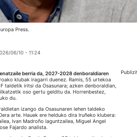
Europa Press.
026/06/10 - 11:24
Publizi
enatzaile berria da, 2027-2028 denboraldiaren
roako klubak iragarri duenez. Ramis, 55 urtekoa
 taldetik iritsi da Osasunara; azken denboraldian,
lkatzetik oso gertu gelditu da. Horrenbestez,
tuko du.
raldietan izango da Osasunaren lehen taldeko
era arte. Hauek ere helduko dira Iruñeko klubera:
ilea, Ivan Madroño laguntzailea, Miguel Angel
ose Fajardo analista.