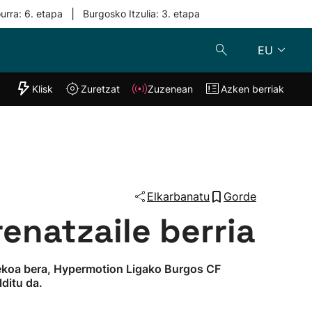
|
urra: 6. etapa
Burgosko Itzulia: 3. etapa
EU
"Helmuga"
Klisk
Zuretzat
Zuzenean
Azken berriak
Klisk
Zuzenean
o
Zuretzat
Azken berria
Elkarbanatu
Gorde
enatzaile berria
tekoa bera, Hypermotion Ligako Burgos CF
lditu da.