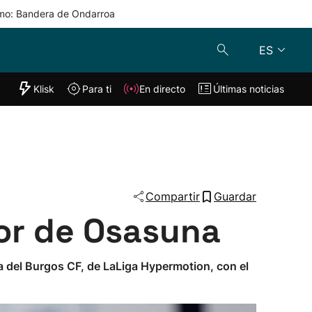
mo: Bandera de Ondarroa
ES
"Helmuga"
Klisk
Para ti
En directo
Últimas noticias
Klisk
En directo
s
Para ti
Lo último
Compartir
Guardar
or de Osasuna
ga del Burgos CF, de LaLiga Hypermotion, con el