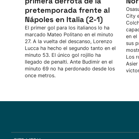
primera derrota de la
Nor
pretemporada frente al
Osasu
City 
Nápoles en Italia (2-1)
Colch
El primer gol para los italianos lo ha
capac
marcado Mateo Politano en el minuto
en el
27. A la vuelta del descanso, Lorenzo
sus p
Lucca ha hecho el segundo tanto en el
mostr
minuto 53. El único gol rojillo ha
Los r
llegado de penalti. Ante Budimir en el
Asier
minuto 69 no ha perdonado desde los
victo
once metros.