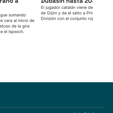
erano a
Dubasin hasta 2030
El jugador catalán viene del Sporting
de Gijón y da el salto a Primera
sigue sumando
División con el conjunto rojillo.
 cara al inicio de
stoso de la gira
te el Ispwich.