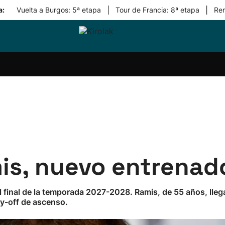
|
|
a:
Vuelta a Burgos: 5ª etapa
Tour de Francia: 8ª etapa
Re
ri-
Balonmano
Kirolak
Atletismo
Carreras
Más
olak
360
de
deporte
Equipos
montaña
kolaritza
Competiciones
En
ri-
directo
otzea
Vídeos
ol Herri
por
atira
deporte
mis, nuevo entrenad
el final de la temporada 2027-2028. Ramis, de 55 años, lle
ay-off de ascenso.