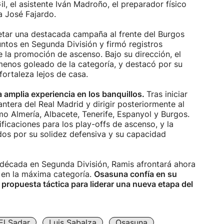
, el asistente Iván Madroño, el preparador físico
a José Fajardo.
etar una destacada campaña al frente del Burgos
ntos en Segunda División y firmó registros
e la promoción de ascenso. Bajo su dirección, el
 menos goleado de la categoría, y destacó por su
 fortaleza lejos de casa.
a amplia experiencia en los banquillos.
Tras iniciar
ntera del Real Madrid y dirigir posteriormente al
mo Almería, Albacete, Tenerife, Espanyol y Burgos.
sificaciones para los play-offs de ascenso, y la
os por su solidez defensiva y su capacidad
 década en Segunda División, Ramis afrontará ahora
 en la máxima categoría.
Osasuna confía en su
 propuesta táctica para liderar una nueva etapa del
El Sadar
Luis Sabalza
Osasuna