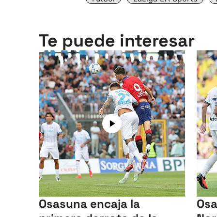
Te puede interesar
Osasuna encaja la
Osa