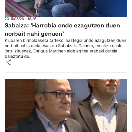
2015/06/26 - 18:26
Sabalza: 'Harrobia ondo ezagutzen duen
norbait nahi genuen'
Klubaren birmoldaketa tarteko, haztegia ondo ezagutzen duen
norbait nahi zutela esan du Sabalzak. Gainera, emaitza onak
lortu zituenez, Enrique Martinen alde egitea erabaki dutela
baieztatu du.