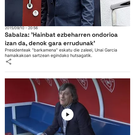
2015/09/10 - 20:56
Sabalza: 'Hainbat ezbeharren ondorioa
izan da, denok gara errudunak'
Presidenteak "barkamena" eskatu die zaleei, Unai Garcia
hamaikakoan sartzean egindako hutsagatik.