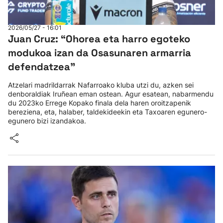
2026/05/27 - 16:01
Juan Cruz: “Ohorea eta harro egoteko
modukoa izan da Osasunaren armarria
defendatzea”
Atzelari madrildarrak Nafarroako kluba utzi du, azken sei
denboraldiak Iruñean eman ostean. Agur esatean, nabarmendu
du 2023ko Errege Kopako finala dela haren oroitzapenik
bereziena, eta, halaber, taldekideekin eta Taxoaren egunero-
egunero bizi izandakoa.