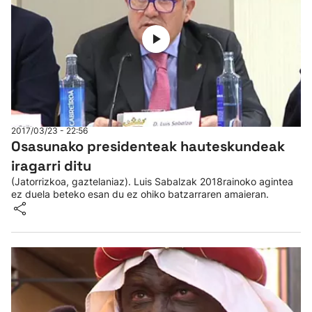
2017/03/23 - 22:56
Osasunako presidenteak hauteskundeak
iragarri ditu
(Jatorrizkoa, gaztelaniaz). Luis Sabalzak 2018rainoko agintea
ez duela beteko esan du ez ohiko batzarraren amaieran.