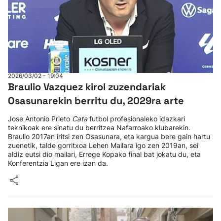
2026/03/02 - 19:04
Braulio Vazquez kirol zuzendariak
Osasunarekin berritu du, 2029ra arte
Jose Antonio Prieto
Cata
futbol profesionaleko idazkari
teknikoak ere sinatu du berritzea Nafarroako klubarekin.
Braulio 2017an iritsi zen Osasunara, eta kargua bere gain hartu
zuenetik, talde gorritxoa Lehen Mailara igo zen 2019an, sei
aldiz eutsi dio mailari, Errege Kopako final bat jokatu du, eta
Konferentzia Ligan ere izan da.