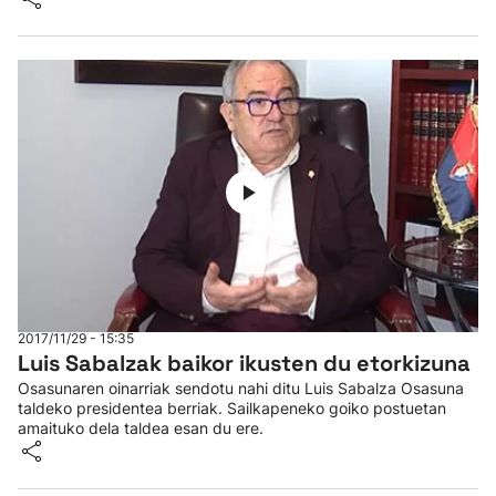
2017/11/29 - 15:35
Luis Sabalzak baikor ikusten du etorkizuna
Osasunaren oinarriak sendotu nahi ditu Luis Sabalza Osasuna
taldeko presidentea berriak. Sailkapeneko goiko postuetan
amaituko dela taldea esan du ere.