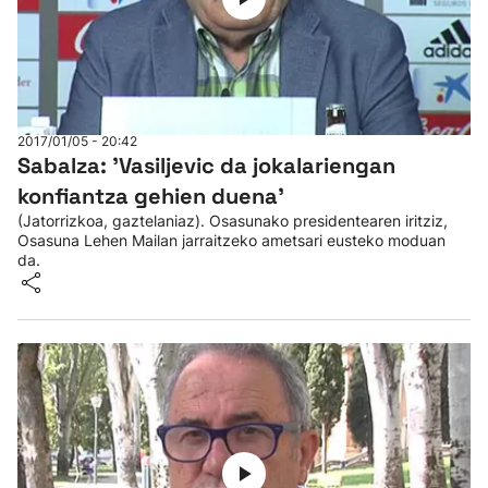
2017/01/05 - 20:42
Sabalza: 'Vasiljevic da jokalariengan
konfiantza gehien duena'
(Jatorrizkoa, gaztelaniaz). Osasunako presidentearen iritziz,
Osasuna Lehen Mailan jarraitzeko ametsari eusteko moduan
da.