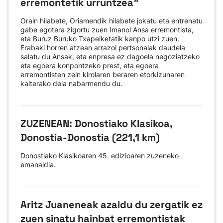
erremontetik urruntzea"
Orain hilabete, Oriamendik hilabete jokatu eta entrenatu
gabe egotera zigortu zuen Imanol Ansa erremontista,
eta Buruz Buruko Txapelketatik kanpo utzi zuen.
Erabaki horren atzean arrazoi pertsonalak daudela
salatu du Ansak, eta enpresa ez dagoela negoziatzeko
eta egoera konpontzeko prest, eta egoera
erremontisten zein kirolaren beraren etorkizunaren
kalterako dela nabarmendu du.
ZUZENEAN: Donostiako Klasikoa,
Donostia-Donostia (221,1 km)
Donostiako Klasikoaren 45. edizioaren zuzeneko
emanaldia.
Aritz Juaneneak azaldu du zergatik ez
zuen sinatu hainbat erremontistak