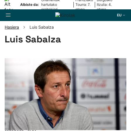
|
|
Albiste da:
hartutako
Tourra: 7.
Itzulia: 4.
erabakiari
etapa
etapa
erantzun dio
EU
Hasiera
Luis Sabalza
Bilatzailea
Luis Sabalza
Futbola
Pilota
Arrauna
Saskibaloia
Txirrindularitza