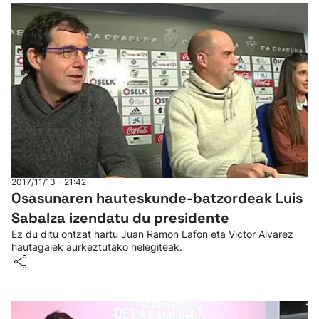
2017/11/13 - 21:42
Osasunaren hauteskunde-batzordeak Luis
Sabalza izendatu du presidente
Ez du ditu ontzat hartu Juan Ramon Lafon eta Victor Alvarez
hautagaiek aurkeztutako helegiteak.