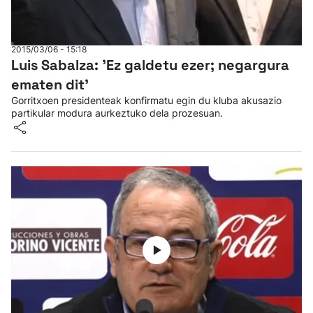
2015/03/06 - 15:18
Luis Sabalza: 'Ez galdetu ezer; negargura
ematen dit'
Gorritxoen presidenteak konfirmatu egin du kluba akusazio
partikular modura aurkeztuko dela prozesuan.