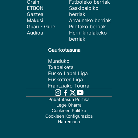
Orain
Futboleko berriak
ETBON
Saskibaloiko
Gaztea
berriak
Makusi
Arrauneko berriak
Guau - Gure
Pilotako berriak
Audioa
Herri-kirolakeko
berriak
Gaurkotasuna
Munduko
Txapelketa
Eusko Label Liga
Euskotren Liga
Frantziako Tourra
Pribatutasun Politika
Lege Oharra
Cookieen Politika
Cookieen Konfigurazioa
Harremana