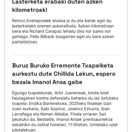
Lasterketa erabaki duten azken
kilometroak!
Remco Evenepoelek erasoa jo du eta berak egin du
lasterketako onenen aukeratketa. Azken kilometroan
bera eta Richard Carapaz lehiatu dira nor baino nor
gehiago. Pello Bilbaok bosgarren egin du bere azken
partaidetzan.
Buruz Buruko Erremonte Txapelketa
aurkeztu dute Chillida Lekun, espero
bezala Imanol Ansa gabe
Egungo txapeldunak, Aritz Juaneneak, beste bost
hautagairen kontra defendatu beharko du iaz lortutako
txapela: Endika Barrenetxea, 2025eko finalean izan
zuen aurkaria, Xabi Azpiroz, Josetxo Ezkurra, Iban
Larrañaga eta Kemen Aldabe. Finala urriaren 3an
jokatuko da. Bestalde, Imanol Ansak prentsaurrekoa
eskainiko du ostiral honetan, 11:00etan, Urnietako udal
pilotalekuan.