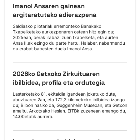
Imanol Ansaren gainean
argitaratutako adierazpena
Saldiasko pilotariak erremonteko Banakako
Txapelketako aurkezpenaren ostean hitz egin du;
2025ean, berak irabazi zuen txapelketa, eta aurten
Ansa II.ak ezingo du parte hartu. Halaber, nabarmendu
du erabat babesten duela Imanol Ansa.
2026ko Getxoko Zirkuituaren
ibilbidea, profila eta ordutegia
Lasterketako 81. ekitaldia igandean jokatuko dute,
abuztuaren 2an, eta 172,2 kilometroko ibilbidea izango
du; Bilbon hasiko da, Guggenheim Museoan, eta Getxon
amaitu, Arkotxako Hesian. EITBk zuzenean emango du,
14:00etatik aurrera.