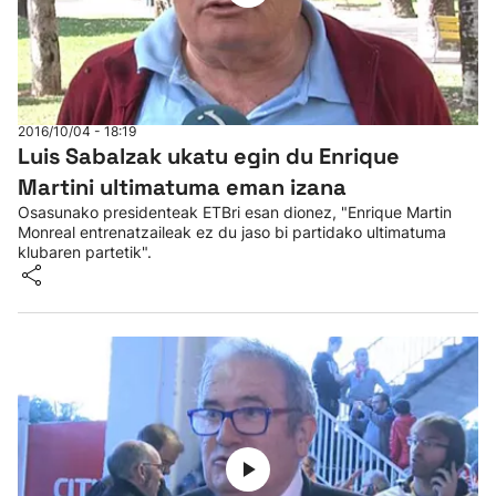
2016/10/04 - 18:19
Luis Sabalzak ukatu egin du Enrique
Martini ultimatuma eman izana
Osasunako presidenteak ETBri esan dionez, "Enrique Martin
Monreal entrenatzaileak ez du jaso bi partidako ultimatuma
klubaren partetik".