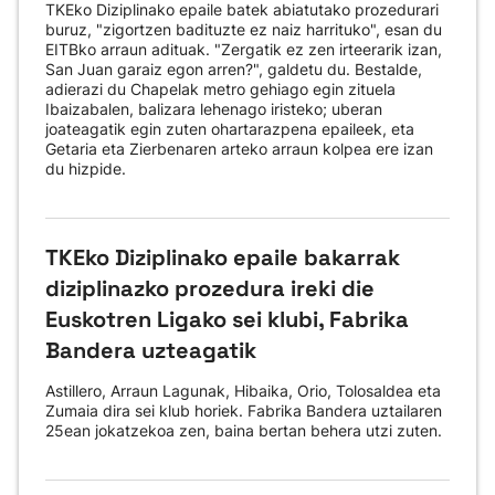
TKEko Diziplinako epaile batek abiatutako prozedurari
buruz, "zigortzen badituzte ez naiz harrituko", esan du
EITBko arraun adituak. "Zergatik ez zen irteerarik izan,
San Juan garaiz egon arren?", galdetu du. Bestalde,
adierazi du Chapelak metro gehiago egin zituela
Ibaizabalen, balizara lehenago iristeko; uberan
joateagatik egin zuten ohartarazpena epaileek, eta
Getaria eta Zierbenaren arteko arraun kolpea ere izan
du hizpide.
TKEko Diziplinako epaile bakarrak
diziplinazko prozedura ireki die
Euskotren Ligako sei klubi, Fabrika
Bandera uzteagatik
Astillero, Arraun Lagunak, Hibaika, Orio, Tolosaldea eta
Zumaia dira sei klub horiek. Fabrika Bandera uztailaren
25ean jokatzekoa zen, baina bertan behera utzi zuten.