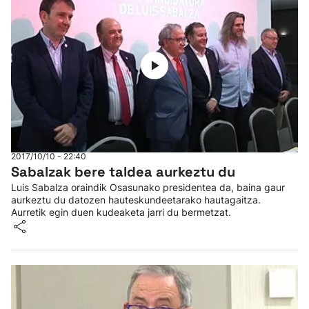
2017/10/10 - 22:40
Sabalzak bere taldea aurkeztu du
Luis Sabalza oraindik Osasunako presidentea da, baina gaur
aurkeztu du datozen hauteskundeetarako hautagaitza.
Aurretik egin duen kudeaketa jarri du bermetzat.