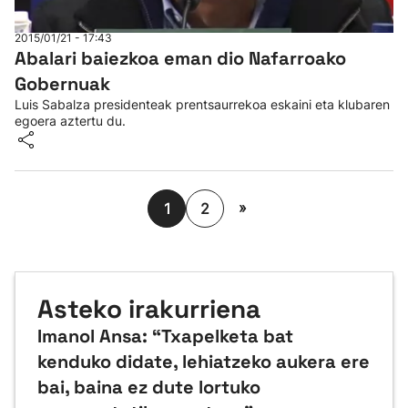
2015/01/21 - 17:43
Abalari baiezkoa eman dio Nafarroako
Gobernuak
Luis Sabalza presidenteak prentsaurrekoa eskaini eta klubaren
egoera aztertu du.
»
1
2
Asteko irakurriena
Imanol Ansa: “Txapelketa bat
kenduko didate, lehiatzeko aukera ere
bai, baina ez dute lortuko