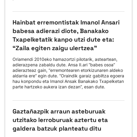
Hainbat erremontistak Imanol Ansari
babesa adierazi diote, Banakako
Txapelketatik kanpo utzi dute eta:
“Zaila egiten zaigu ulertzea”
Oriamendi 2010eko hamazortzi pilotarik, asteartean,
adierazpena zabaldu dute. Ansa II.ari “babes osoa”
adierazteaz gain, “erremontearen etorkizunaren aldeko
aldarria ere” egin dute. “Oraindik garaiz gabiltza egoera
hau konpondu eta Imanol Ansak Banakako Txapelketan
parte hartzeko aukera izan dezan”, esan dute.
Gaztañazpik arraun asteburuak
utzitako lerroburuak aztertu eta
galdera batzuk planteatu ditu