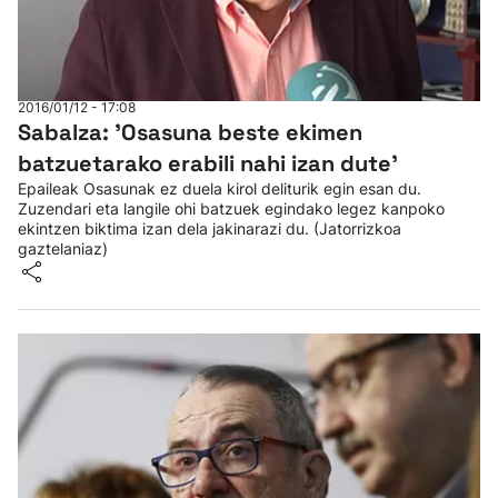
2016/01/12 - 17:08
Sabalza: 'Osasuna beste ekimen
batzuetarako erabili nahi izan dute'
Epaileak Osasunak ez duela kirol deliturik egin esan du.
Zuzendari eta langile ohi batzuek egindako legez kanpoko
ekintzen biktima izan dela jakinarazi du. (Jatorrizkoa
gaztelaniaz)