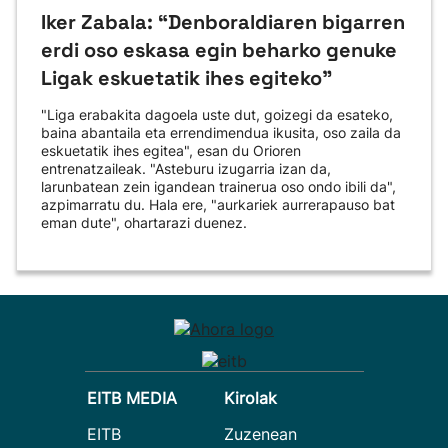
Iker Zabala: “Denboraldiaren bigarren
erdi oso eskasa egin beharko genuke
Ligak eskuetatik ihes egiteko"
"Liga erabakita dagoela uste dut, goizegi da esateko,
baina abantaila eta errendimendua ikusita, oso zaila da
eskuetatik ihes egitea", esan du Orioren
entrenatzaileak. "Asteburu izugarria izan da,
larunbatean zein igandean trainerua oso ondo ibili da",
azpimarratu du. Hala ere, "aurkariek aurrerapauso bat
eman dute", ohartarazi duenez.
EITB MEDIA
Kirolak
EITB
Zuzenean