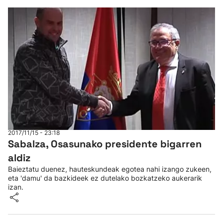
2017/11/15 - 23:18
Sabalza, Osasunako presidente bigarren
aldiz
Baieztatu duenez, hauteskundeak egotea nahi izango zukeen,
eta 'damu' da bazkideek ez dutelako bozkatzeko aukerarik
izan.