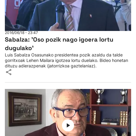
2016/06/18 - 23:47
Sabalza: 'Oso pozik nago igoera lortu
dugulako'
Luis Sabalza Osasunako presidentea pozik azaldu da talde
gorritxoak Lehen Mailara igotzea lortu duelako. Bideo honetan
dituzu adierazpenak (jatorrizkoa gaztelaniaz).