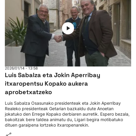
2026/01/14 - 13:58
Luis Sabalza eta Jokin Aperribay
itxaropentsu Kopako aukera
aprobetxatzeko
Luis Sabalza Osasunako presidenteak eta Jokin Aperribay
Realeko presidenteak Getarian bazkaldu dute Anoetan
jokatuko den Errege Kopako derbiaren aurretik. Espero bezala,
bakoitzak bere taldea animatu du, Ligari begira motibatuko
dituen garaipena lortzeko itxaropenarekin.