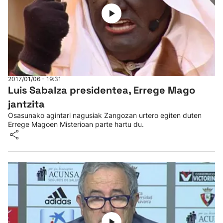
2017/01/06 - 19:31
Luis Sabalza presidentea, Errege Mago
jantzita
Osasunako agintari nagusiak Zangozan urtero egiten duten
Errege Magoen Misterioan parte hartu du.