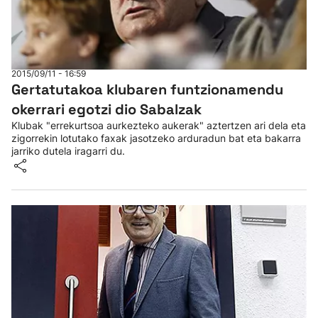
2015/09/11 - 16:59
Gertatutakoa klubaren funtzionamendu
okerrari egotzi dio Sabalzak
Klubak "errekurtsoa aurkezteko aukerak" aztertzen ari dela eta
zigorrekin lotutako faxak jasotzeko arduradun bat eta bakarra
jarriko dutela iragarri du.