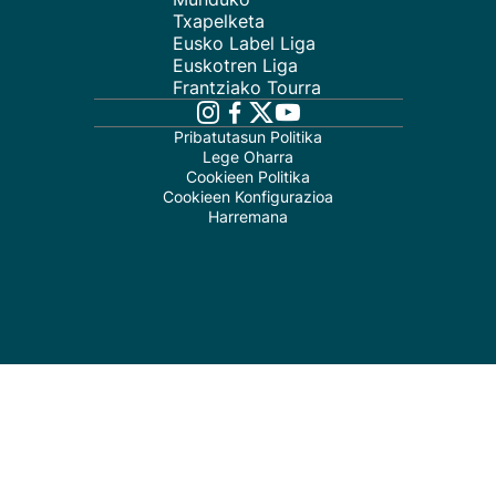
Txapelketa
Eusko Label Liga
Euskotren Liga
Frantziako Tourra
Pribatutasun Politika
Lege Oharra
Cookieen Politika
Cookieen Konfigurazioa
Harremana