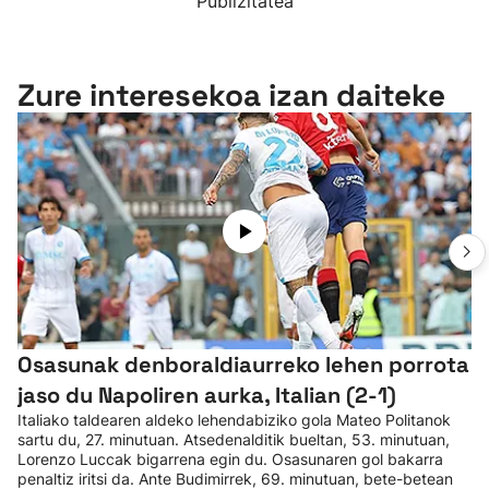
Publizitatea
Zure interesekoa izan daiteke
Osasunak denboraldiaurreko lehen porrota
jaso du Napoliren aurka, Italian (2-1)
Italiako taldearen aldeko lehendabiziko gola Mateo Politanok
sartu du, 27. minutuan. Atsedenalditik bueltan, 53. minutuan,
Lorenzo Luccak bigarrena egin du. Osasunaren gol bakarra
penaltiz iritsi da. Ante Budimirrek, 69. minutuan, bete-betean