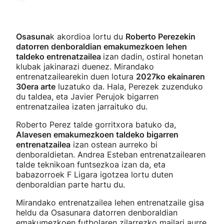
Osasuna
k akordioa lortu du
Roberto Perezekin
datorren denboraldian emakumezkoen lehen
taldeko entrenatzailea
izan dadin, ostiral honetan
klubak jakinarazi duenez. Mirandako
entrenatzailearekin duen lotura
2027ko ekainaren
30era arte
luzatuko da. Hala, Perezek zuzenduko
du taldea, eta Javier Perujok bigarren
entrenatzailea izaten jarraituko du.
Roberto Perez talde gorritxora batuko da,
Alavesen emakumezkoen taldeko bigarren
entrenatzailea
izan ostean aurreko bi
denboraldietan. Andrea Esteban entrenatzailearen
talde teknikoan funtsezkoa izan da, eta
babazorroek F Ligara igotzea lortu duten
denboraldian parte hartu du.
Mirandako entrenatzailea lehen entrenatzaile gisa
heldu da Osasunara datorren denboraldian
emakumezkoen futbolaren zilarrezko mailari aurre