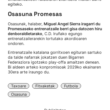
egiteko.
Osasuna Promesas
Osasunak, halaber,
Miguel Angel Sierra iragarri du
Promesaseko entrenatzaile berri gisa datozen hiru
denboraldietarako
, C.D. Iruñako egungo
entrenatzailerarekin lortutako akordioaren
ondoren.
Entrenatzaile katalana gorritxoen egituran sartuko
da talde nafarrak jokatzen duen Bigarren
Federaziora igotzeko play-offa amaitzen denean.
Bi aldeen arteko konpromisoak 2029ko ekainaren
30era arte iraungo du.
Taxoare
Fitxaketak
Futbola
Osasuna