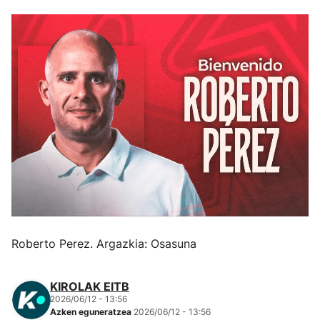
Herri-kirolak
Eskubaloia
Kirolak 360
Atletismoa
Mendi-lasterketak
Kirol gehiago
Roberto Perez. Argazkia: Osasuna
"Helmuga"
KIROLAK EITB
2026/06/12 - 13:56
Azken eguneratzea
2026/06/12 - 13:56