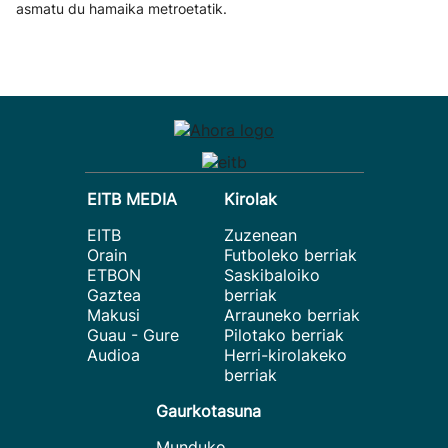
asmatu du hamaika metroetatik.
EITB MEDIA
Kirolak
EITB
Zuzenean
Orain
Futboleko berriak
ETBON
Saskibaloiko
Gaztea
berriak
Makusi
Arrauneko berriak
Guau - Gure
Pilotako berriak
Audioa
Herri-kirolakeko
berriak
Gaurkotasuna
Munduko