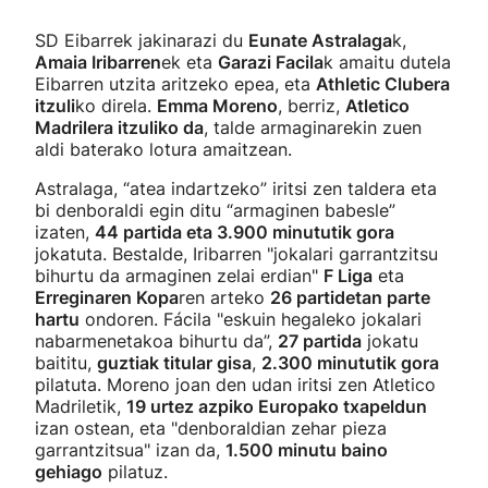
SD Eibarrek jakinarazi du
Eunate Astralaga
k,
Amaia Iribarren
ek eta
Garazi Facila
k amaitu dutela
Eibarren utzita aritzeko epea, eta
Athletic Clubera
itzuli
ko direla.
Emma Moreno
, berriz,
Atletico
Madrilera itzuliko da
, talde armaginarekin zuen
aldi baterako lotura amaitzean.
Astralaga, “atea indartzeko” iritsi zen taldera eta
bi denboraldi egin ditu “armaginen babesle”
izaten,
44 partida eta 3.900 minututik gora
jokatuta. Bestalde, Iribarren "jokalari garrantzitsu
bihurtu da armaginen zelai erdian"
F Liga
eta
Erreginaren Kopa
ren arteko
26 partidetan parte
hartu
ondoren. Fácila "eskuin hegaleko jokalari
nabarmenetakoa bihurtu da”,
27 partida
jokatu
baititu,
guztiak titular gisa
,
2.300 minututik gora
pilatuta. Moreno joan den udan iritsi zen Atletico
Madriletik,
19 urtez azpiko Europako txapeldun
izan ostean, eta "denboraldian zehar pieza
garrantzitsua" izan da,
1.500 minutu baino
gehiago
pilatuz.