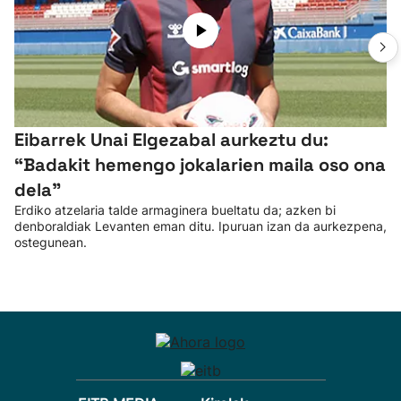
Eibarrek Unai Elgezabal aurkeztu du:
“Badakit hemengo jokalarien maila oso ona
dela”
Erdiko atzelaria talde armaginera bueltatu da; azken bi
denboraldiak Levanten eman ditu. Ipuruan izan da aurkezpena,
ostegunean.