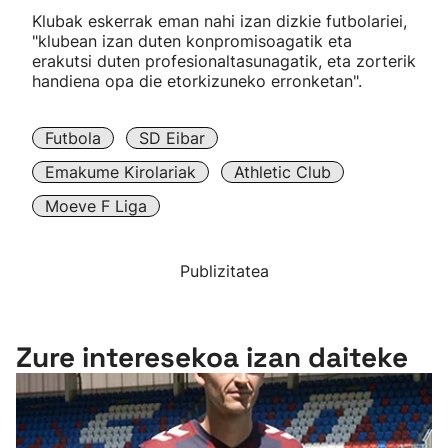
Klubak eskerrak eman nahi izan dizkie futbolariei,
"klubean izan duten konpromisoagatik eta
erakutsi duten profesionaltasunagatik, eta zorterik
handiena opa die etorkizuneko erronketan".
Futbola
SD Eibar
Emakume Kirolariak
Athletic Club
Moeve F Liga
Publizitatea
Zure interesekoa izan daiteke