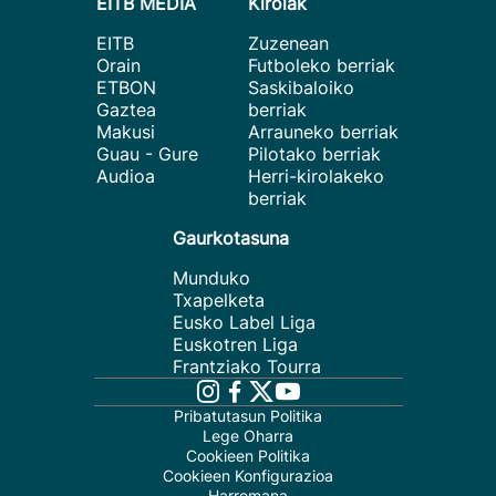
EITB MEDIA
Kirolak
EITB
Zuzenean
Orain
Futboleko berriak
ETBON
Saskibaloiko
Gaztea
berriak
Makusi
Arrauneko berriak
Guau - Gure
Pilotako berriak
Audioa
Herri-kirolakeko
berriak
Gaurkotasuna
Munduko
Txapelketa
Eusko Label Liga
Euskotren Liga
Frantziako Tourra
Pribatutasun Politika
Lege Oharra
Cookieen Politika
Cookieen Konfigurazioa
Harremana