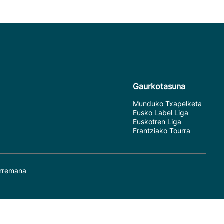
Gaurkotasuna
Munduko Txapelketa
Eusko Label Liga
Euskotren Liga
Frantziako Tourra
rremana