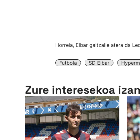
Horrela, Eibar galtzaile atera da Le
Futbola
SD Eibar
Hypermo
Zure interesekoa iza