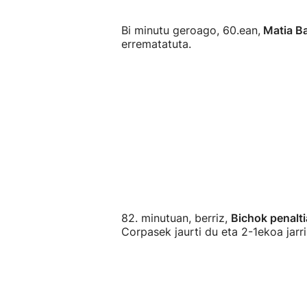
Bi minutu geroago, 60.ean,
Matia Ba
errematatuta.
82. minutuan, berriz,
Bichok penalti
Corpasek jaurti du eta 2-1ekoa jarr