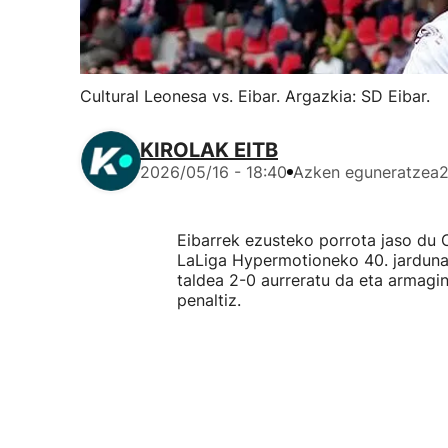
Cultural Leonesa vs. Eibar. Argazkia: SD Eibar.
KIROLAK EITB
2026/05/16 - 18:40
Azken eguneratzea
2
Eibarrek ezusteko porrota jaso du 
LaLiga Hypermotioneko 40. jarduna
taldea 2-0 aurreratu da eta armagi
penaltiz.