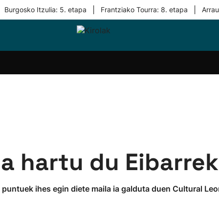
|
|
Burgosko Itzulia: 5. etapa
Frantziako Tourra: 8. etapa
Arra
i-
Eskubaloia
Kirolak
Atletismoa
Mendi-
Kirol
lak
360
lasterketak
gehiag
Taldeak
olaritza
Lehiaketak
Zuzenean
i-
Kirol-
tzea
bideoak
l Herri
tira
a hartu du Eibarrek
a puntuek ihes egin diete maila ia galduta duen Cultural L