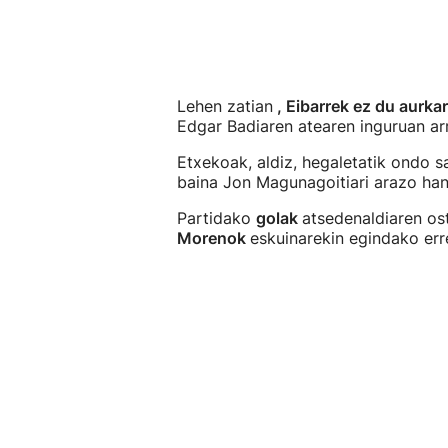
Lehen zatian
, Eibarrek ez du aurka
Edgar Badiaren atearen inguruan arr
Etxekoak, aldiz, hegaletatik ondo s
baina Jon Magunagoitiari arazo han
Partidako
golak
atsedenaldiaren ost
Morenok
eskuinarekin egindako er