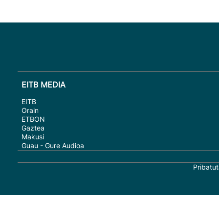
EITB MEDIA
EITB
Orain
ETBON
Gaztea
Makusi
Guau - Gure Audioa
Pribatut