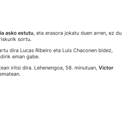
ria asko estutu
, eta erasora jokatu duen arren, ez du
iskurik sortu.
artu dira Lucas Ribeiro eta Luis Chaconen bidez,
dirik eman gabe.
ean iritsi dira. Lehenengoa, 58. minutuan,
Victor
rematean.