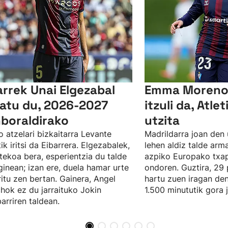
arrek Unai Elgezabal
Emma Moreno 
xatu du, 2026-2027
itzuli da, Atle
boraldirako
utzita
o atzelari bizkaitarra Levante
Madrildarra joan den u
tik iritsi da Eibarrera. Elgezabalek,
lehen aldiz talde arm
tekoa bera, esperientzia du talde
azpiko Europako txap
inean; izan ere, duela hamar urte
ondoren. Guztira, 29 
ritu zen bertan. Gainera, Angel
hartu zuen iragan den
hok ez du jarraituko Jokin
1.500 minututik gora 
arriren taldean.