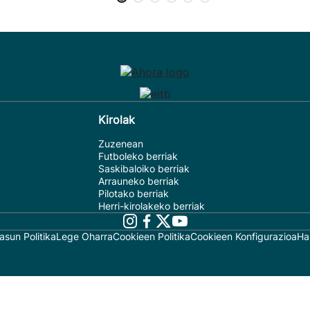
Kirolak
Zuzenean
Futboleko berriak
Saskibaloiko berriak
Arrauneko berriak
Pilotako berriak
Herri-kirolakeko berriak
asun Politika
Lege Oharra
Cookieen Politika
Cookieen Konfigurazioa
Ha