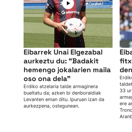
Eibarrek Unai Elgezabal
Eib
aurkeztu du: “Badakit
fit
hemengo jokalarien maila
den
oso ona dela”
Erdik
talde
Erdiko atzelaria talde armaginera
33 ur
bueltatu da; azken bi denboraldiak
armag
Levanten eman ditu. Ipuruan izan da
ere a
aurkezpena, ostegunean.
Tronc
Aranb