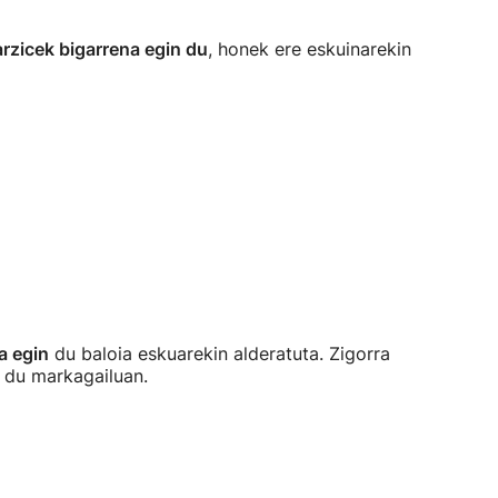
rzicek bigarrena egin du
, honek ere eskuinarekin
a egin
du baloia eskuarekin alderatuta. Zigorra
i du markagailuan.