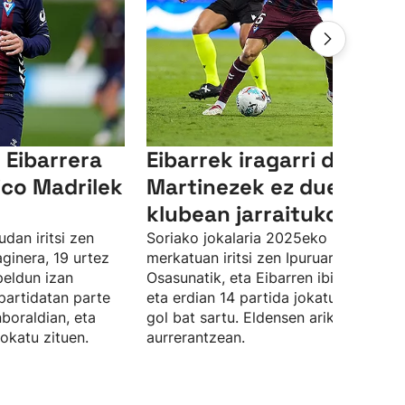
Eibarrera
Eibarrek iragarri du Javi
tico Madrilek
Martinezek ez duela
klubean jarraituko
dan iritsi zen
Soriako jokalaria 2025eko neguko
aginera, 19 urtez
merkatuan iritsi zen Ipuruara,
eldun izan
Osasunatik, eta Eibarren ibili den urte
partidatan parte
eta erdian 14 partida jokatu ditu, eta
boraldian, eta
gol bat sartu. Eldensen ariko da
jokatu zituen.
aurrerantzean.