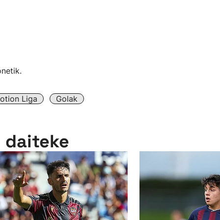
onetik.
tion Liga
Golak
n daiteke