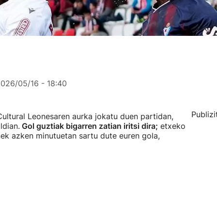
026/05/16 - 18:40
Publizi
Cultural Leonesaren aurka jokatu duen partidan,
ldian.
Gol guztiak bigarren zatian iritsi dira;
etxeko
nek azken minutuetan sartu dute euren gola,