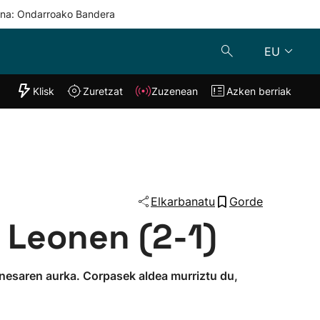
una: Ondarroako Bandera
EU
"Helmuga"
Klisk
Zuretzat
Zuzenean
Azken berriak
Klisk
Zuzenean
o
Zuretzat
Azken berria
Elkarbanatu
Gorde
 Leonen (2-1)
eonesaren aurka. Corpasek aldea murriztu du,