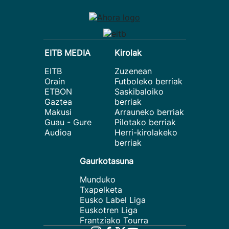
EITB MEDIA
Kirolak
EITB
Zuzenean
Orain
Futboleko berriak
ETBON
Saskibaloiko
Gaztea
berriak
Makusi
Arrauneko berriak
Guau - Gure
Pilotako berriak
Audioa
Herri-kirolakeko
berriak
Gaurkotasuna
Munduko
Txapelketa
Eusko Label Liga
Euskotren Liga
Frantziako Tourra