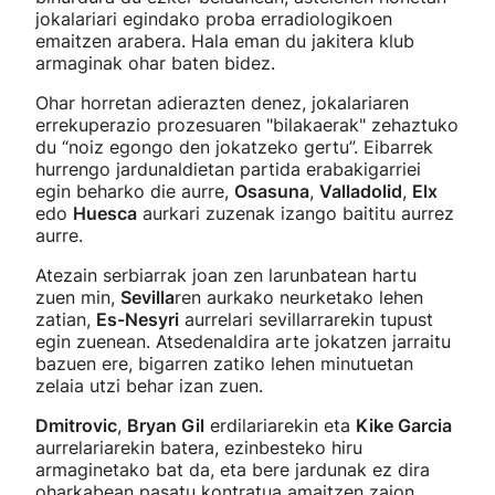
jokalariari egindako proba erradiologikoen
emaitzen arabera. Hala eman du jakitera klub
armaginak ohar baten bidez.
Ohar horretan adierazten denez, jokalariaren
errekuperazio prozesuaren "bilakaerak" zehaztuko
du “noiz egongo den jokatzeko gertu”. Eibarrek
hurrengo jardunaldietan partida erabakigarriei
egin beharko die aurre,
Osasuna
,
Valladolid
,
Elx
edo
Huesca
aurkari zuzenak izango baititu aurrez
aurre.
Atezain serbiarrak joan zen larunbatean hartu
zuen min,
Sevilla
ren aurkako neurketako lehen
zatian,
Es-Nesyri
aurrelari sevillarrarekin tupust
egin zuenean. Atsedenaldira arte jokatzen jarraitu
bazuen ere, bigarren zatiko lehen minutuetan
zelaia utzi behar izan zuen.
Dmitrovic
,
Bryan Gil
erdilariarekin eta
Kike Garcia
aurrelariarekin batera, ezinbesteko hiru
armaginetako bat da, eta bere jardunak ez dira
oharkabean pasatu kontratua amaitzen zaion