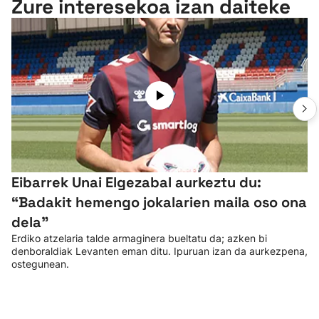
Zure interesekoa izan daiteke
Eibarrek Unai Elgezabal aurkeztu du:
“Badakit hemengo jokalarien maila oso ona
dela”
Erdiko atzelaria talde armaginera bueltatu da; azken bi
denboraldiak Levanten eman ditu. Ipuruan izan da aurkezpena,
ostegunean.