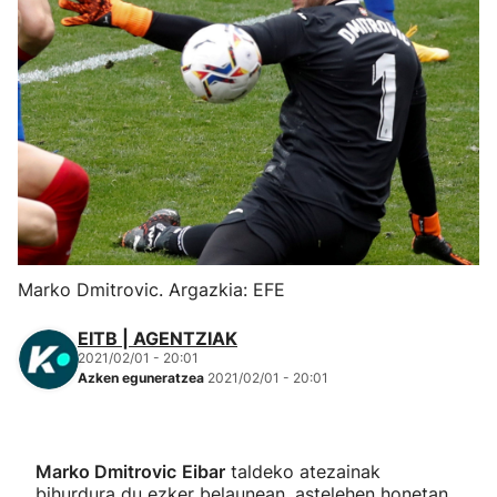
Herri-kirolak
Eskubaloia
Kirolak 360
Atletismoa
Mendi-lasterketak
Marko Dmitrovic. Argazkia: EFE
Kirol gehiago
EITB | AGENTZIAK
2021/02/01 - 20:01
Azken eguneratzea
2021/02/01 - 20:01
"Helmuga"
Marko Dmitrovic
Eibar
taldeko atezainak
bihurdura du ezker belaunean, astelehen honetan