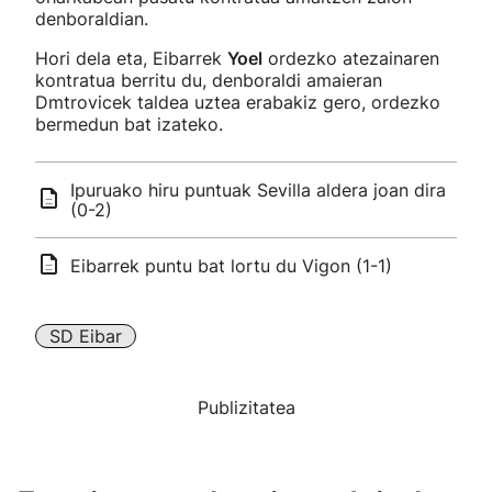
denboraldian.
Hori dela eta, Eibarrek
Yoel
ordezko atezainaren
kontratua berritu du, denboraldi amaieran
Dmtrovicek taldea uztea erabakiz gero, ordezko
bermedun bat izateko.
Ipuruako hiru puntuak Sevilla aldera joan dira
(0-2)
Eibarrek puntu bat lortu du Vigon (1-1)
SD Eibar
Publizitatea