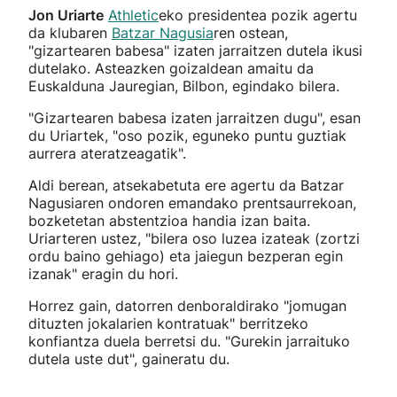
Jon Uriarte
Athletic
eko presidentea pozik agertu
da klubaren
Batzar Nagusia
ren ostean,
"gizartearen babesa" izaten jarraitzen dutela ikusi
dutelako. Asteazken goizaldean amaitu da
Euskalduna Jauregian, Bilbon, egindako bilera.
"Gizartearen babesa izaten jarraitzen dugu", esan
du Uriartek, "oso pozik, eguneko puntu guztiak
aurrera ateratzeagatik".
Aldi berean, atsekabetuta ere agertu da Batzar
Nagusiaren ondoren emandako prentsaurrekoan,
bozketetan abstentzioa handia izan baita.
Uriarteren ustez, "bilera oso luzea izateak (zortzi
ordu baino gehiago) eta jaiegun bezperan egin
izanak" eragin du hori.
Horrez gain, datorren denboraldirako "jomugan
dituzten jokalarien kontratuak" berritzeko
konfiantza duela berretsi du. "Gurekin jarraituko
dutela uste dut", gaineratu du.