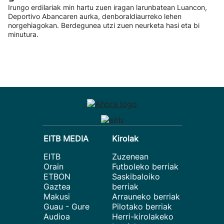
Irungo erdilariak min hartu zuen iragan larunbatean Luancon,
Deportivo Abancaren aurka, denboraldiaurreko lehen
norgehiagokan. Berdegunea utzi zuen neurketa hasi eta bi
minutura.
EITB MEDIA
Kirolak
EITB
Zuzenean
Orain
Futboleko berriak
ETBON
Saskibaloiko
Gaztea
berriak
Makusi
Arrauneko berriak
Guau - Gure
Pilotako berriak
Audioa
Herri-kirolakeko