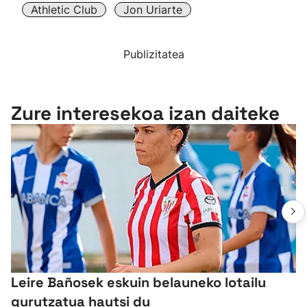
Athletic Club
Jon Uriarte
Publizitatea
Zure interesekoa izan daiteke
Leire Bañosek eskuin belauneko lotailu
gurutzatua hautsi du