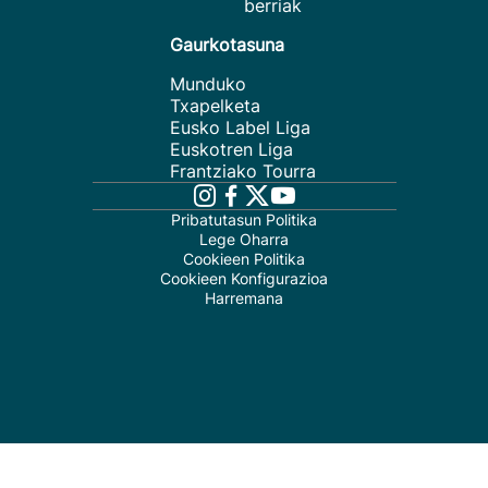
berriak
Gaurkotasuna
Munduko
Txapelketa
Eusko Label Liga
Euskotren Liga
Frantziako Tourra
Pribatutasun Politika
Lege Oharra
Cookieen Politika
Cookieen Konfigurazioa
Harremana