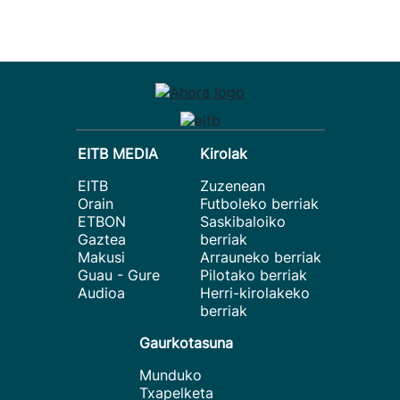
EITB MEDIA
Kirolak
EITB
Zuzenean
Orain
Futboleko berriak
ETBON
Saskibaloiko
Gaztea
berriak
Makusi
Arrauneko berriak
Guau - Gure
Pilotako berriak
Audioa
Herri-kirolakeko
berriak
Gaurkotasuna
Munduko
Txapelketa