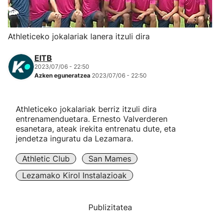
Herri-kirolak
Athleticeko jokalariak lanera itzuli dira
Eskubaloia
EITB
2023/07/06 - 22:50
Kirolak 360
Azken eguneratzea
2023/07/06 - 22:50
Atletismoa
Athleticeko jokalariak berriz itzuli dira
entrenamenduetara. Ernesto Valverderen
Mendi-lasterketak
esanetara, ateak irekita entrenatu dute, eta
jendetza inguratu da Lezamara.
Kirol gehiago
Athletic Club
San Mames
Lezamako Kirol Instalazioak
"Helmuga"
Publizitatea