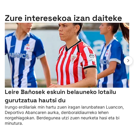
Zure interesekoa izan daiteke
Leire Bañosek eskuin belauneko lotailu
gurutzatua hautsi du
Irungo erdilariak min hartu zuen iragan larunbatean Luancon,
Deportivo Abancaren aurka, denboraldiaurreko lehen
norgehiagokan. Berdegunea utzi zuen neurketa hasi eta bi
minutura.