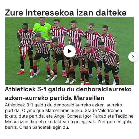
Zure interesekoa izan daiteke
Athleticek 3-1 galdu du denboraldiaurreko
azken-aurreko partida Marseillan
Athleticek 3-1 galdu du denboraldiaurreko azken-aurreko
partida, Olympique Marseillaren aurka. Stade Velodromen
jokatu dute partida, eta Angel Gomes, Igor Paixao eta Tadjidine
Mmadi izan dira etxeko taldearen golegileak. Zuri-gorrien gola,
berriz, Oihan Sancetek egin du.