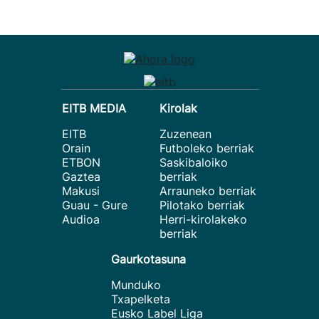
EITB MEDIA
Kirolak
EITB
Zuzenean
Orain
Futboleko berriak
ETBON
Saskibaloiko
Gaztea
berriak
Makusi
Arrauneko berriak
Guau - Gure
Pilotako berriak
Audioa
Herri-kirolakeko
berriak
Gaurkotasuna
Munduko
Txapelketa
Eusko Label Liga