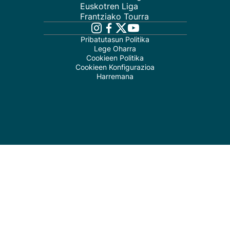
Euskotren Liga
Frantziako Tourra
Pribatutasun Politika
Lege Oharra
Cookieen Politika
Cookieen Konfigurazioa
Harremana