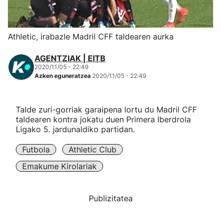
Herri-kirolak
Athletic, irabazle Madril CFF taldearen aurka
Eskubaloia
AGENTZIAK | EITB
2020/11/05 - 22:49
Kirolak 360
Azken eguneratzea
2020/11/05 - 22:49
Atletismoa
Talde zuri-gorriak garaipena lortu du Madril CFF
taldearen kontra jokatu duen Primera Iberdrola
Mendi-lasterketak
Ligako 5. jardunaldiko partidan.
Futbola
Athletic Club
Kirol gehiago
Emakume Kirolariak
"Helmuga"
Publizitatea