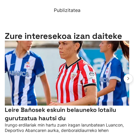
Publizitatea
Zure interesekoa izan daiteke
Leire Bañosek eskuin belauneko lotailu
gurutzatua hautsi du
Irungo erdilariak min hartu zuen iragan larunbatean Luancon,
Deportivo Abancaren aurka, denboraldiaurreko lehen