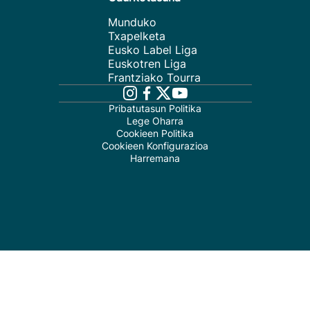
Munduko
Txapelketa
Eusko Label Liga
Euskotren Liga
Frantziako Tourra
Pribatutasun Politika
Lege Oharra
Cookieen Politika
Cookieen Konfigurazioa
Harremana