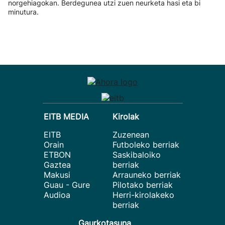
norgehiagokan. Berdegunea utzi zuen neurketa hasi eta bi
minutura.
EITB MEDIA
Kirolak
EITB
Zuzenean
Orain
Futboleko berriak
ETBON
Saskibaloiko
Gaztea
berriak
Makusi
Arrauneko berriak
Guau - Gure
Pilotako berriak
Audioa
Herri-kirolakeko
berriak
Gaurkotasuna