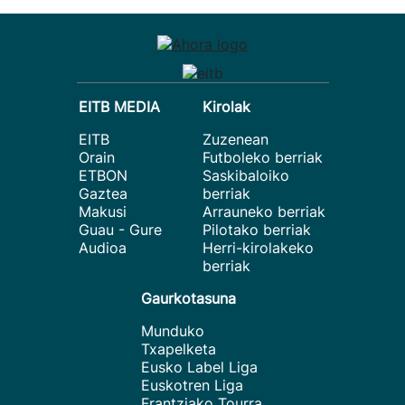
EITB MEDIA
Kirolak
EITB
Zuzenean
Orain
Futboleko berriak
ETBON
Saskibaloiko
Gaztea
berriak
Makusi
Arrauneko berriak
Guau - Gure
Pilotako berriak
Audioa
Herri-kirolakeko
berriak
Gaurkotasuna
Munduko
Txapelketa
Eusko Label Liga
Euskotren Liga
Frantziako Tourra