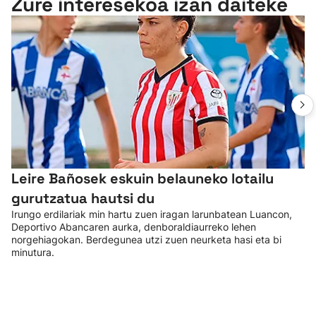
Zure interesekoa izan daiteke
Leire Bañosek eskuin belauneko lotailu
gurutzatua hautsi du
Irungo erdilariak min hartu zuen iragan larunbatean Luancon,
Deportivo Abancaren aurka, denboraldiaurreko lehen
norgehiagokan. Berdegunea utzi zuen neurketa hasi eta bi
minutura.