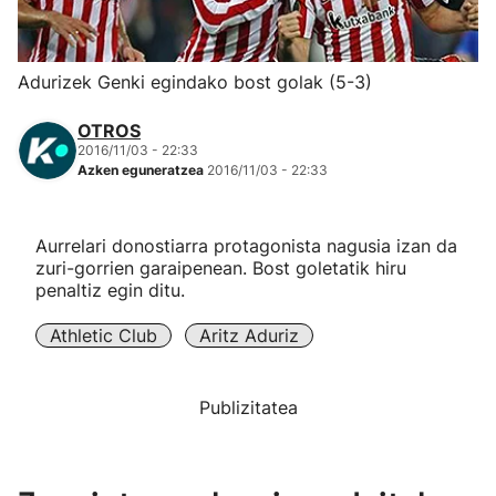
Herri-kirolak
Adurizek Genki egindako bost golak (5-3)
Eskubaloia
OTROS
2016/11/03 - 22:33
Kirolak 360
Azken eguneratzea
2016/11/03 - 22:33
Atletismoa
Aurrelari donostiarra protagonista nagusia izan da
zuri-gorrien garaipenean. Bost goletatik hiru
Mendi-lasterketak
penaltiz egin ditu.
Athletic Club
Aritz Aduriz
Kirol gehiago
"Helmuga"
Publizitatea