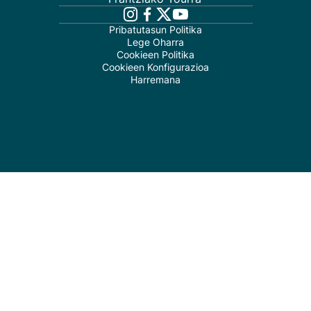
Pribatutasun Politika
Lege Oharra
Cookieen Politika
Cookieen Konfigurazioa
Harremana