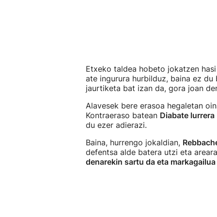
Etxeko taldea hobeto jokatzen hasi 
ate ingurura hurbilduz, baina ez du
jaurtiketa bat izan da, gora joan de
Alavesek bere erasoa hegaletan oin
Kontraeraso batean
Diabate lurrera
du ezer adierazi.
Baina, hurrengo jokaldian,
Rebbache
defentsa alde batera utzi eta arear
denarekin sartu da eta markagailua 