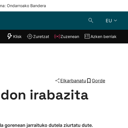
una: Ondarroako Bandera
EU
"Helmuga"
Klisk
Zuretzat
Zuzenean
Azken berriak
Klisk
Zuzenean
o
Zuretzat
Azken berria
Elkarbanatu
Gorde
edon irabazita
a gorenean jarraituko dutela ziurtatu dute.