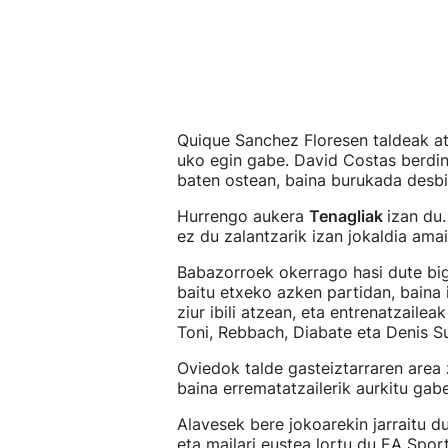
Quique Sanchez Floresen taldeak a
uko egin gabe. David Costas berdink
baten ostean, baina burukada desbi
Hurrengo aukera
Tenagliak
izan du.
ez du zalantzarik izan jokaldia amai
Babazorroek okerrago hasi dute big
baitu etxeko azken partidan, baina i
ziur ibili atzean, eta entrenatzaile
Toni, Rebbach, Diabate eta Denis S
Oviedok talde gasteiztarraren area z
baina errematatzailerik aurkitu gab
Alavesek bere jokoarekin jarraitu du
eta mailari eustea lortu du EA Sport