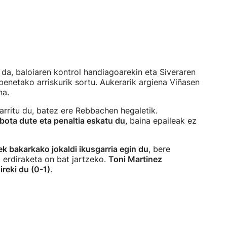
da, baloiaren kontrol handiagoarekin eta Siveraren
 benetako arriskurik sortu. Aukerarik argiena Viñasen
na.
arritu du, batez ere Rebbachen hegaletik.
 bota dute
eta penaltia eskatu du
, baina epaileak ez
k bakarkako jokaldi ikusgarria egin du
, bere
a erdiraketa on bat jartzeko.
Toni Martinez
ireki du (0-1)
.