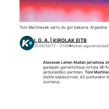
Toni Martinezek sartu du gol bakarra. Argazkia:
I. G. A. | KIROLAK EITB
2026/05/17 - 21:00
Azken eguneratzea
2
Alavesek Lehen Mailan jarraitzea zi
garaipen garrantzitsua lortuta (
0-1
jardunaldiko partidan.
Toni Martine
dizkie babazorroei, 43 punturekin b
ziurtatuz.