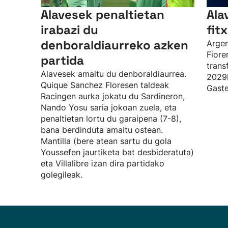
Alavesek penaltietan
Ala
irabazi du
fit
denboraldiaurreko azken
Argen
Fioren
partida
trans
Alavesek amaitu du denboraldiaurrea.
2029k
Quique Sanchez Floresen taldeak
Gaste
Racingen aurka jokatu du Sardineron,
Nando Yosu saria jokoan zuela, eta
penaltietan lortu du garaipena (7-8),
bana berdinduta amaitu ostean.
Mantilla (bere atean sartu du gola
Youssefen jaurtiketa bat desbideratuta)
eta Villalibre izan dira partidako
golegileak.