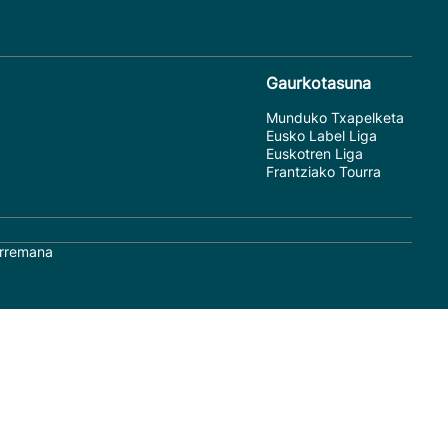
Gaurkotasuna
Munduko Txapelketa
Eusko Label Liga
Euskotren Liga
Frantziako Tourra
rremana