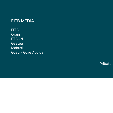
EITB MEDIA
EITB
Orain
ETBON
Gaztea
Makusi
Guau - Gure Audioa
Pribatut