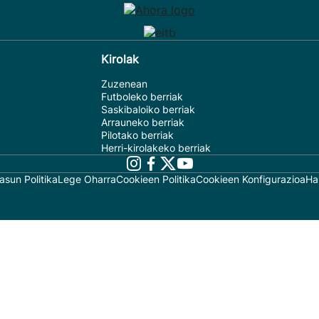
Kirolak
Zuzenean
Futboleko berriak
Saskibaloiko berriak
Arrauneko berriak
Pilotako berriak
Herri-kirolakeko berriak
asun Politika
Lege Oharra
Cookieen Politika
Cookieen Konfigurazioa
Ha