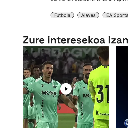
Futbola
Alaves
EA Sports
Zure interesekoa iza