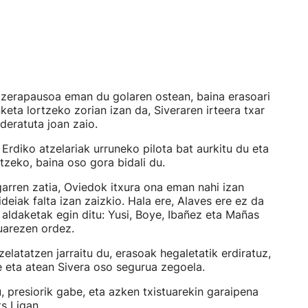
tzerapausoa eman du golaren ostean, baina erasoari
eta lortzeko zorian izan da, Siveraren irteera txar
deratuta joan zaio.
 Erdiko atzelariak urruneko pilota bat aurkitu du eta
tzeko, baina oso gora bidali du.
arren zatia, Oviedok itxura ona eman nahi izan
deiak falta izan zaizkio. Hala ere, Alaves ere ez da
ak aldaketak egin ditu: Yusi, Boye, Ibañez eta Mañas
uarezen ordez.
elatatzen jarraitu du, erasoak hegaletatik erdiratuz,
e eta atean Sivera oso segurua zegoela.
, presiorik gabe, eta azken txistuarekin garaipena
s Ligan.