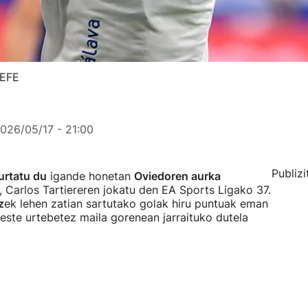
 EFE
026/05/17 - 21:00
Publizi
urtatu du
igande honetan
Oviedoren aurka
), Carlos Tartiereren jokatu den EA Sports Ligako 37.
z
ek lehen zatian sartutako golak hiru puntuak eman
este urtebetez maila gorenean jarraituko dutela