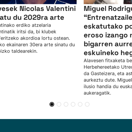
vesek Nicolas Valentini
Miguel Rodrig
xatu du 2029ra arte
“Entrenatzail
eskatutako p
tinako erdiko atzelaria
tinatik iritsi da, bi klubek
eroso izango n
feritzeko akordioa lortu ostean.
bigarren aurre
o ekainaren 30era arte sinatu du
izko taldearekin.
eskuineko he
Alavesen fitxaketa be
Herbehereetako Utrecht
da Gasteizera, eta as
aurkeztu dute. Migue
ilusio handia du eusk
aukeragatik.