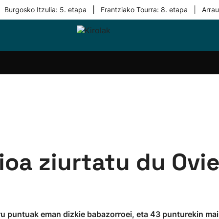
|
|
Burgosko Itzulia: 5. etapa
Frantziako Tourra: 8. etapa
Arra
i-
Eskubaloia
Kirolak
Atletismoa
Mendi-
Kirol
lak
360
lasterketak
gehiag
Taldeak
olaritza
Lehiaketak
Zuzenean
i-
Kirol-
tzea
bideoak
l Herri
tira
ioa ziurtatu du Ovi
ru puntuak eman dizkie babazorroei, eta 43 punturekin mail