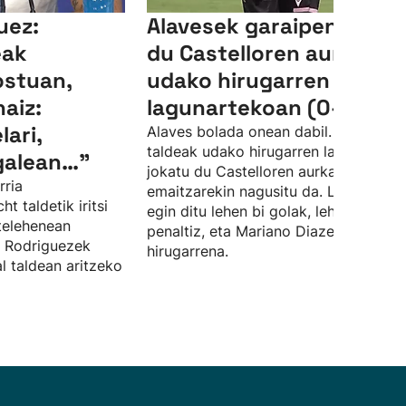
uez:
Alavesek garaipena lort
eak
du Castelloren aurka
ostuan,
udako hirugarren
aiz:
lagunartekoan (0-3)
lari,
Alaves bolada onean dabil. Gasteizko
taldeak udako hirugarren lagunartek
galean…”
jokatu du Castelloren aurka, eta 0-3k
rria
emaitzarekin nagusitu da. Lucas Boy
 taldetik iritsi
egin ditu lehen bi golak, lehena
telehenean
penaltiz, eta Mariano Diazek sartu du
l Rodriguezek
hirugarrena.
al taldean aritzeko