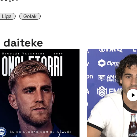
 Liga
Golak
n daiteke