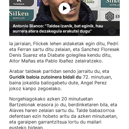
Antonio Blanco: "Taldea izanik, bat eginik, hau
aurrera atera dezakegula erakutsi dugu"
Ia jarraian, Flickek lehen aldaketak egin ditu, Pedri
eta Ferran sartu ditu zelaian, eta Sanchez Floresek
Denis Suarez eta Diabate golegilea kendu ditu,
Aitor Mañas eta Pablo Ibañez zelairatzeko.
Arabar taldeak partidan sendo jarraitu du, eta
Guridik baloia zutoinera bidali du
72. minutuan,
baina jokaldia baliogabetu dute, Angel Perez
jokoz kanpo zegoelako.
Norgehiagokako azken 20 minutuetan
Bartzelonak erasora jo du, berdinketaren bila, eta
Alaves haren zelaian sartu du. Talde babazorroa
defentsan ezin hobeto aritu da azken minutuetan,
eta garaipen garrantzitsua lortu du mailari
eusteko bidean.