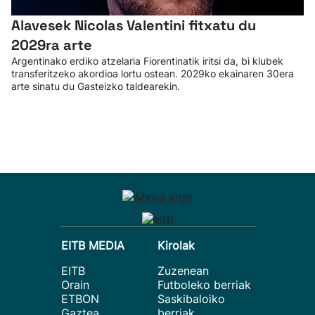
Alavesek Nicolas Valentini fitxatu du
2029ra arte
Argentinako erdiko atzelaria Fiorentinatik iritsi da, bi klubek
transferitzeko akordioa lortu ostean. 2029ko ekainaren 30era
arte sinatu du Gasteizko taldearekin.
EITB MEDIA
Kirolak
EITB
Zuzenean
Orain
Futboleko berriak
ETBON
Saskibaloiko
Gaztea
berriak