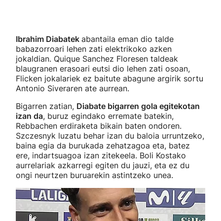
Ibrahim Diabatek
abantaila eman dio talde
babazorroari lehen zati elektrikoko azken
jokaldian. Quique Sanchez Floresen taldeak
blaugranen erasoari eutsi dio lehen zati osoan,
Flicken jokalariek ez baitute abagune argirik sortu
Antonio Siveraren ate aurrean.
Bigarren zatian,
Diabate bigarren gola egitekotan
izan da
, buruz egindako erremate batekin,
Rebbachen erdiraketa bikain baten ondoren.
Szczesnyk luzatu behar izan du baloia urruntzeko,
baina egia da burukada zehatzagoa eta, batez
ere, indartsuagoa izan zitekeela. Boli Kostako
aurrelariak azkarregi egiten du jauzi, eta ez du
ongi neurtzen buruarekin astintzeko unea.