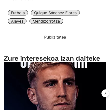
Futbola
Quique Sánchez Flores
Alaves
Mendizorrotza
Publizitatea
Zure interesekoa izan daiteke