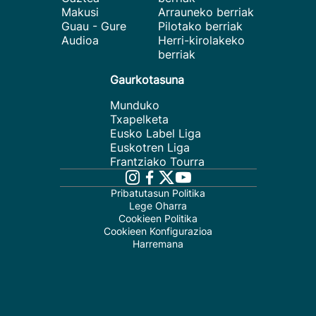
Makusi
Arrauneko berriak
Guau - Gure
Pilotako berriak
Audioa
Herri-kirolakeko
berriak
Gaurkotasuna
Munduko
Txapelketa
Eusko Label Liga
Euskotren Liga
Frantziako Tourra
Pribatutasun Politika
Lege Oharra
Cookieen Politika
Cookieen Konfigurazioa
Harremana