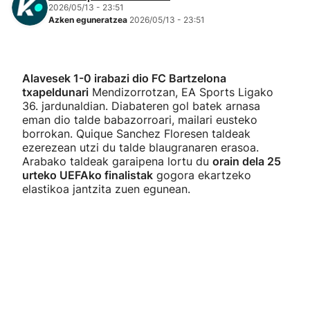
2026/05/13 - 23:51
Azken eguneratzea
2026/05/13 - 23:51
Alavesek 1-0 irabazi dio FC Bartzelona
txapeldunari
Mendizorrotzan, EA Sports Ligako
36. jardunaldian. Diabateren gol batek arnasa
eman dio talde babazorroari, mailari eusteko
borrokan. Quique Sanchez Floresen taldeak
ezerezean utzi du talde blaugranaren erasoa.
Arabako taldeak garaipena lortu du
orain dela 25
urteko UEFAko finalistak
gogora ekartzeko
elastikoa jantzita zuen egunean.