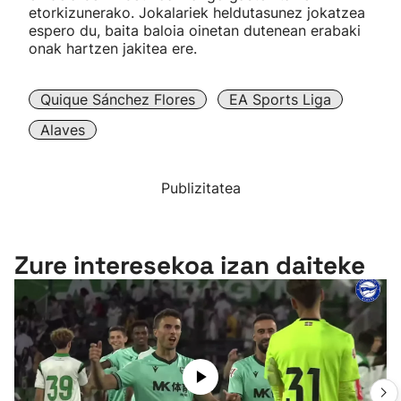
etorkizunerako. Jokalariek heldutasunez jokatzea
espero du, baita baloia oinetan dutenean erabaki
onak hartzen jakitea ere.
Quique Sánchez Flores
EA Sports Liga
Alaves
Publizitatea
Zure interesekoa izan daiteke