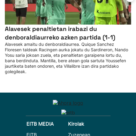
Alavesek penaltietan irabazi du
denboraldiaurreko azken partida (1-1)
Alavesek amaitu du denboraldiaurrea. Quique Sanchez
Floresen taldeak Racingen aurka jokatu du Sardineron, Nando
Yosu saria jokoan zuela, eta penaltietan garaipena lortu du,
bana berdinduta. Mantilla, bere atean gola sartuta Youssefen
jaurtiketa baten ondoren, eta Villalibre izan dira partidako
golegileak.
EITB MEDIA
Kirolak
EITB
Zuzenean