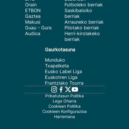
Orain
Futboleko berriak
ETBON
Saskibaloiko
Gaztea
berriak
Makusi
Arrauneko berriak
Guau - Gure
Pilotako berriak
Audioa
Herri-kirolakeko
berriak
Gaurkotasuna
Munduko
Txapelketa
Eusko Label Liga
Euskotren Liga
Frantziako Tourra
Pribatutasun Politika
Lege Oharra
Cookieen Politika
Cookieen Konfigurazioa
Harremana