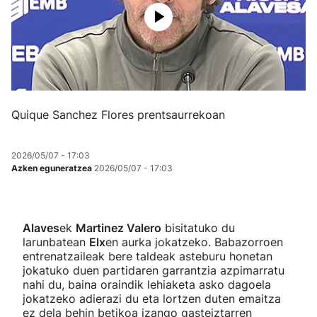
Herri-kirolak
Eskubaloia
Kirolak 360
Quique Sanchez Flores prentsaurrekoan
Atletismoa
2026/05/07 - 17:03
Azken eguneratzea
2026/05/07 - 17:03
Mendi-lasterketak
Kirol gehiago
Alaves
ek
Martinez Valero
bisitatuko du
larunbatean
Elx
en aurka jokatzeko. Babazorroen
"Helmuga"
entrenatzaileak bere taldeak asteburu honetan
jokatuko duen partidaren garrantzia azpimarratu
nahi du, baina oraindik lehiaketa asko dagoela
jokatzeko adierazi du eta lortzen duten emaitza
ez dela behin betikoa izango gasteiztarren