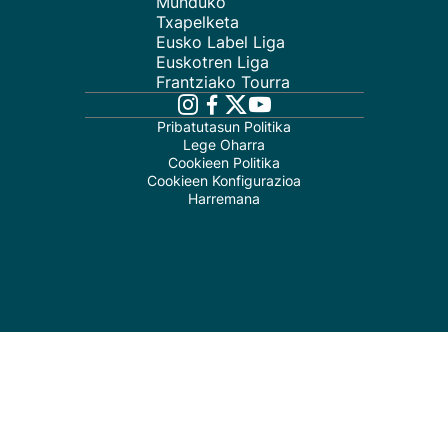
Munduko
Txapelketa
Eusko Label Liga
Euskotren Liga
Frantziako Tourra
Pribatutasun Politika
Lege Oharra
Cookieen Politika
Cookieen Konfigurazioa
Harremana