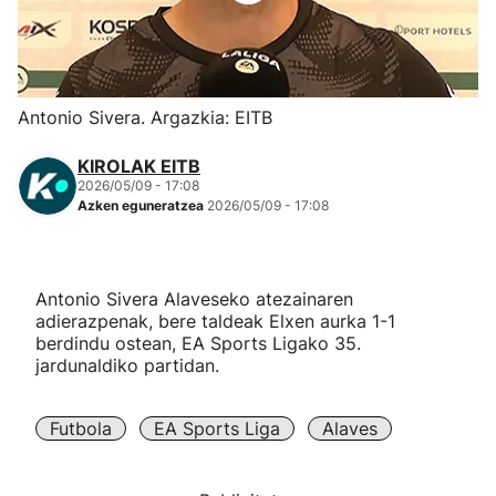
Herri-kirolak
Eskubaloia
Antonio Sivera. Argazkia: EITB
Kirolak 360
KIROLAK EITB
2026/05/09 - 17:08
Azken eguneratzea
2026/05/09 - 17:08
Atletismoa
Mendi-lasterketak
Antonio Sivera Alaveseko atezainaren
adierazpenak, bere taldeak Elxen aurka 1-1
Kirol gehiago
berdindu ostean, EA Sports Ligako 35.
jardunaldiko partidan.
"Helmuga"
Futbola
EA Sports Liga
Alaves