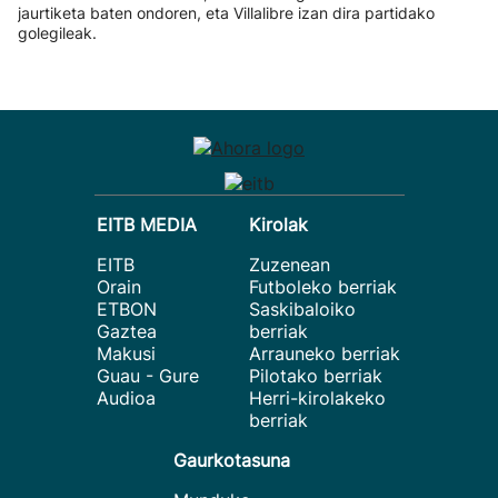
jaurtiketa baten ondoren, eta Villalibre izan dira partidako
golegileak.
EITB MEDIA
Kirolak
EITB
Zuzenean
Orain
Futboleko berriak
ETBON
Saskibaloiko
Gaztea
berriak
Makusi
Arrauneko berriak
Guau - Gure
Pilotako berriak
Audioa
Herri-kirolakeko
berriak
Gaurkotasuna