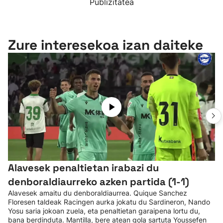
Publizitatea
Zure interesekoa izan daiteke
Alavesek penaltietan irabazi du
denboraldiaurreko azken partida (1-1)
Alavesek amaitu du denboraldiaurrea. Quique Sanchez
Floresen taldeak Racingen aurka jokatu du Sardineron, Nando
Yosu saria jokoan zuela, eta penaltietan garaipena lortu du,
bana berdinduta. Mantilla, bere atean gola sartuta Youssefen