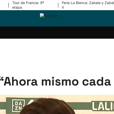
Tour de Francia: 9ª
Feria La Blanca: Zabala y Zabal
|
|
etapa
II
ri-
Balonmano
Kirolak
Atletismo
Carreras
Más
olak
360
de
deporte
Equipos
montaña
kolaritza
Competiciones
En
ri-
directo
otzea
Vídeos
ol Herri
por
atira
deporte
: “Ahora mismo cada