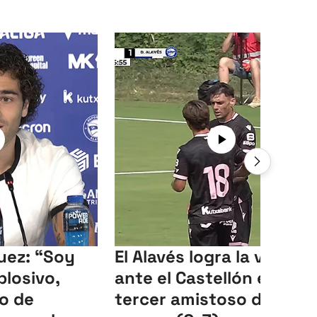
uez: “Soy
El Alavés logra la victoria
plosivo,
ante el Castellón en el
o de
tercer amistoso del