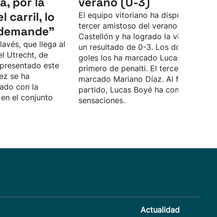
, por la
verano (0-3)
 carril, lo
El equipo vitoriano ha disputado su
tercer amistoso del verano ante el
 demande”
Castellón y ha logrado la victoria con
lavés, que llega al
un resultado de 0-3. Los dos primero
el Utrecht, de
goles los ha marcado Lucas Boyé, el
 presentado este
primero de penalti. El tercero lo ha
ez se ha
marcado Mariano Díaz. Al final del
ado con la
partido, Lucas Boyé ha compartido s
en el conjunto
sensaciones.
Actualidad