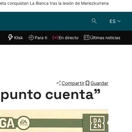
eta conquistan La Blanca tras la lesión de Mariezkurrena
ES
"Helmuga"
Klisk
Para ti
En directo
Últimas noticias
Klisk
En directo
s
Para ti
Lo último
Compartir
Guardar
 punto cuenta”