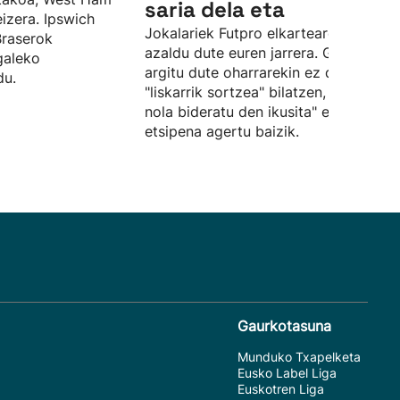
saria dela eta
eizera. Ipswich
Jokalariek Futpro elkartearen bidez
Braserok
azaldu dute euren jarrera. Gainera,
galeko
argitu dute oharrarekin ez dutela
du.
"liskarrik sortzea" bilatzen, "egoera
nola bideratu den ikusita" euren
etsipena agertu baizik.
Gaurkotasuna
Munduko Txapelketa
Eusko Label Liga
Euskotren Liga