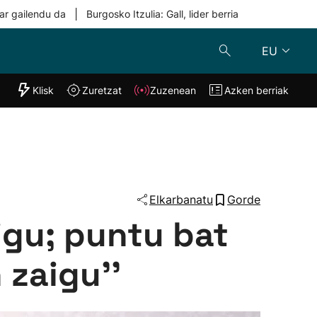
|
ar gailendu da
Burgosko Itzulia: Gall, lider berria
EU
"Helmuga"
Klisk
Zuretzat
Zuzenean
Azken berriak
Klisk
Zuzenean
o
Zuretzat
Azken berria
Elkarbanatu
Gorde
aigu; puntu bat
 zaigu''