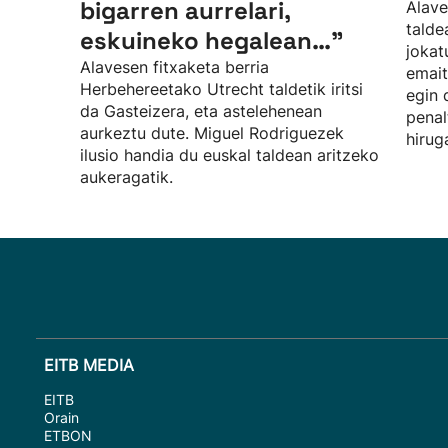
bigarren aurrelari,
Alave
talde
eskuineko hegalean…”
jokat
Alavesen fitxaketa berria
emait
Herbehereetako Utrecht taldetik iritsi
egin 
da Gasteizera, eta astelehenean
penal
aurkeztu dute. Miguel Rodriguezek
hirug
ilusio handia du euskal taldean aritzeko
aukeragatik.
EITB MEDIA
EITB
Orain
ETBON