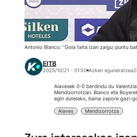
Antonio Blanco: ''Gola falta izan zaigu; puntu b
EITB
2025/10/21 - 01:50
Azken eguneratzea
2
Alavesek 0-0 berdindu du Valentziar
Mendizorrotzan. Blanco eta Boyerek
egin dutelako, baina zapore gazi-go
Alaves
Mendizorrotza