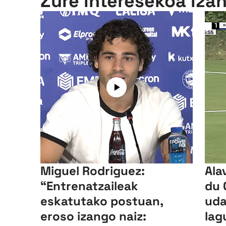
Zure interesekoa iza
Miguel Rodriguez:
Ala
“Entrenatzaileak
du 
eskatutako postuan,
uda
eroso izango naiz:
lag