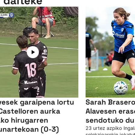
n daiteke
vesek garaipena lortu
Sarah Brasero
Castelloren aurka
Alavesen eras
ko hirugarren
sendotuko du
unartekoan (0-3)
23 urtez azpiko Ingal
selekzioarekin jokat