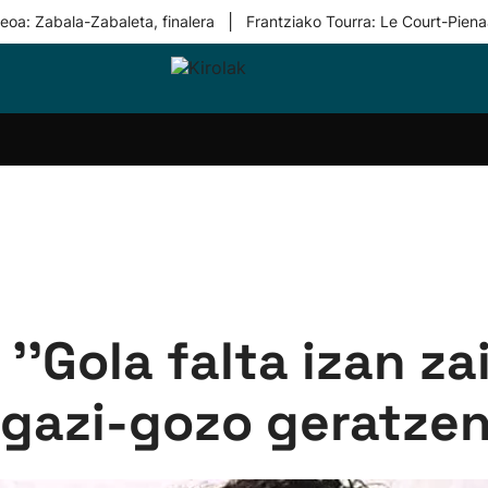
|
eoa: Zabala-Zabaleta, finalera
Frantziako Tourra: Le Court-Piena
i-
Eskubaloia
Kirolak
Atletismoa
Mendi-
Kirol
lak
360
lasterketak
gehiag
Taldeak
olaritza
Lehiaketak
Zuzenean
i-
Kirol-
tzea
bideoak
l Herri
tira
''Gola falta izan z
gazi-gozo geratzen