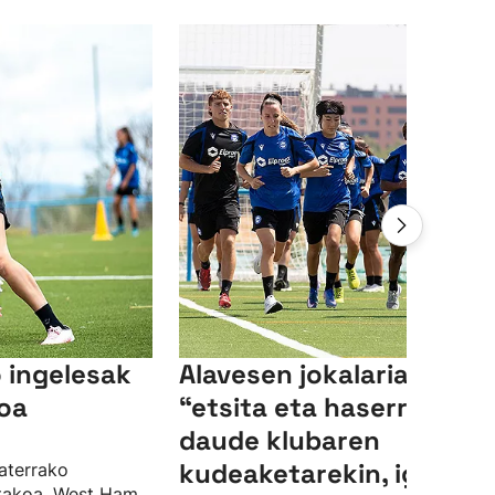
 ingelesak
Alavesen jokalariak
oa
“etsita eta haserre"
daude klubaren
kudeaketarekin, igoera-
aterrako
utakoa, West Ham