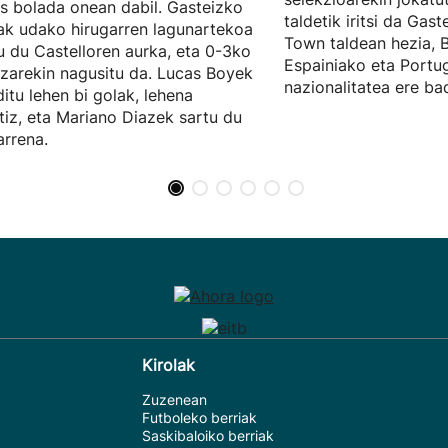
s bolada onean dabil. Gasteizko
taldetik iritsi da Gast
ak udako hirugarren lagunartekoa
Town taldean hezia, 
u du Castelloren aurka, eta 0-3ko
Espainiako eta Portu
zarekin nagusitu da. Lucas Boyek
nazionalitatea ere ba
ditu lehen bi golak, lehena
tiz, eta Mariano Diazek sartu du
arrena.
Kirolak
Zuzenean
Futboleko berriak
Saskibaloiko berriak