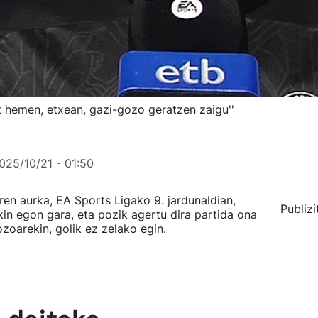
at hemen, etxean, gazi-gozo geratzen zaigu''
025/10/21 - 01:50
en aurka, EA Sports Ligako 9. jardunaldian,
Publizi
in egon gara, eta pozik agertu dira partida ona
zoarekin, golik ez zelako egin.