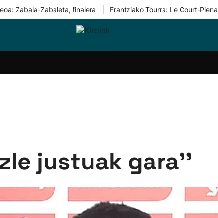
|
eoa: Zabala-Zabaleta, finalera
Frantziako Tourra: Le Court-Piena
i-
Eskubaloia
Kirolak
Atletismoa
Mendi-
Kirol
lak
360
lasterketak
gehiag
Taldeak
olaritza
Lehiaketak
Zuzenean
i-
Kirol-
tzea
bideoak
l Herri
tira
azle justuak gara''