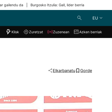
|
ar gailendu da
Burgosko Itzulia: Gall, lider berria
EU
"Helmuga"
Klisk
Zuretzat
Zuzenean
Azken berriak
Klisk
Zuzenean
o
Zuretzat
Azken berria
Elkarbanatu
Gorde