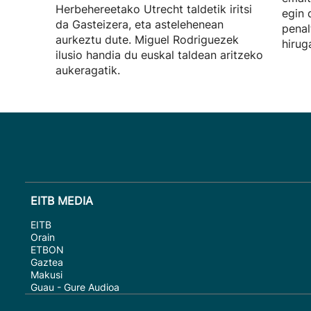
Herbehereetako Utrecht taldetik iritsi
egin 
da Gasteizera, eta astelehenean
penal
aurkeztu dute. Miguel Rodriguezek
hirug
ilusio handia du euskal taldean aritzeko
aukeragatik.
EITB MEDIA
EITB
Orain
ETBON
Gaztea
Makusi
Guau - Gure Audioa