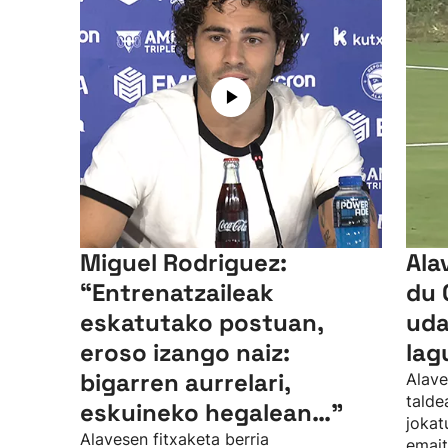
Miguel Rodriguez:
Ala
“Entrenatzaileak
du 
eskatutako postuan,
uda
eroso izango naiz:
lag
bigarren aurrelari,
Alave
talde
eskuineko hegalean…”
jokat
Alavesen fitxaketa berria
emait