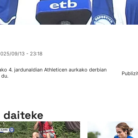
025/09/13 - 23:18
ko 4. jardunaldian Athleticen aurkako derbian
Publizi
 du.
n daiteke