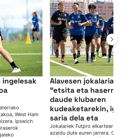
 ingelesak
Alavesen jokalariak
oa
“etsita eta haserre"
daude klubaren
kudeaketarekin, igoera-
aterrako
utakoa, West Ham
saria dela eta
eizera. Ipswich
Jokalariek Futpro elkartearen bidez
Braserok
azaldu dute euren jarrera. Gainera,
galeko