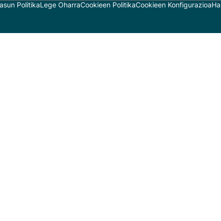
asun Politika
Lege Oharra
Cookieen Politika
Cookieen Konfigurazioa
Ha