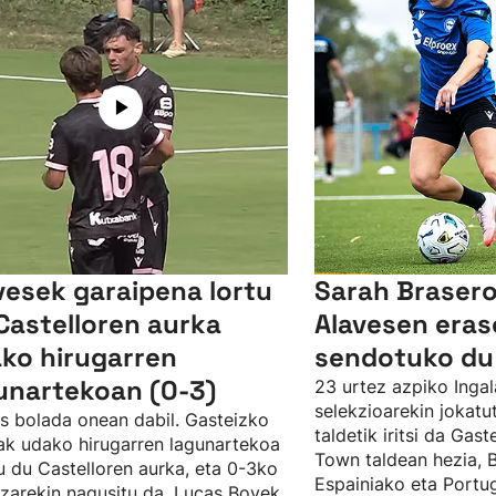
vesek garaipena lortu
Sarah Brasero
Castelloren aurka
Alavesen eras
ko hirugarren
sendotuko du
unartekoan (0-3)
23 urtez azpiko Ingal
selekzioarekin jokat
s bolada onean dabil. Gasteizko
taldetik iritsi da Gast
ak udako hirugarren lagunartekoa
Town taldean hezia, 
u du Castelloren aurka, eta 0-3ko
Espainiako eta Portu
zarekin nagusitu da. Lucas Boyek