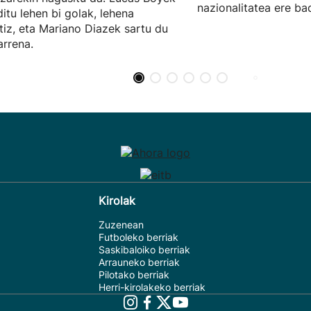
nazionalitatea ere ba
ditu lehen bi golak, lehena
tiz, eta Mariano Diazek sartu du
arrena.
Kirolak
Zuzenean
Futboleko berriak
Saskibaloiko berriak
Arrauneko berriak
Pilotako berriak
Herri-kirolakeko berriak