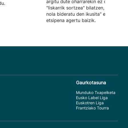
argitu dute oharrarekin ez dutela
du.
"liskarrik sortzea" bilatzen, "egoera
nola bideratu den ikusita" euren
etsipena agertu baizik.
Gaurkotasuna
Munduko Txapelketa
Eusko Label Liga
Euskotren Liga
Frantziako Tourra