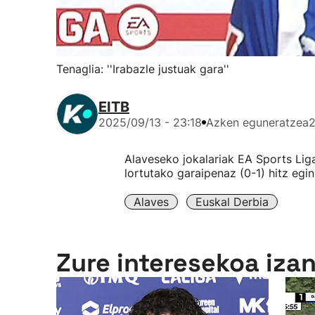
Tenaglia: ''Irabazle justuak gara''
EITB
2025/09/13 - 23:18
Azken eguneratzea
2
Alaveseko jokalariak EA Sports Liga
lortutako garaipenaz (0-1) hitz egin
Alaves
Euskal Derbia
Zure interesekoa iza