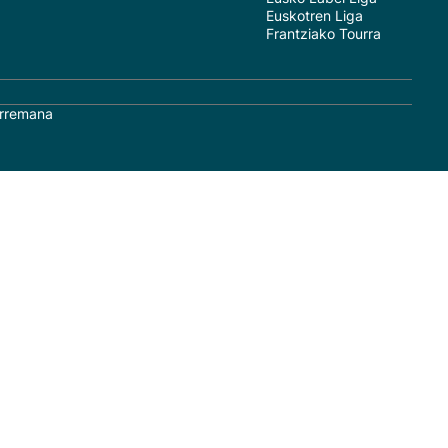
Euskotren Liga
Frantziako Tourra
rremana