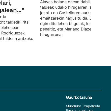
lari,
Alaves bolada onean dabil. Gasteizko
taldeak udako hirugarren lagunartek
galean…”
jokatu du Castelloren aurka, eta 0-3k
rria
emaitzarekin nagusitu da. Lucas Boy
 taldetik iritsi
egin ditu lehen bi golak, lehena
telehenean
penaltiz, eta Mariano Diazek sartu du
l Rodriguezek
hirugarrena.
al taldean aritzeko
Gaurkotasuna
Munduko Txapelketa
Eusko Label Liga