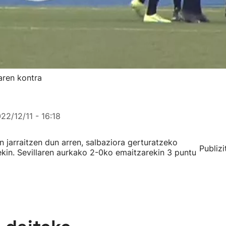
aren kontra
22/12/11 - 16:18
n jarraitzen dun arren, salbaziora gerturatzeko
Publizi
in. Sevillaren aurkako 2-0ko emaitzarekin 3 puntu