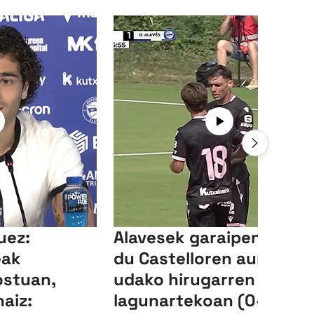
uez:
Alavesek garaipena lort
eak
du Castelloren aurka
ostuan,
udako hirugarren
aiz:
lagunartekoan (0-3)