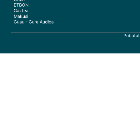
ETBON
Gaztea
Makusi
Guau - Gure Audioa
Pribatut