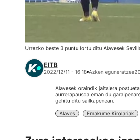
Urrezko beste 3 puntu lortu ditu Alavesek Sevill
EITB
2022/12/11 - 16:18
Azken eguneratzea
20
Alavesek oraindik jaitsiera postueta
aurrerapausoa eman du garaipenarek
gehitu ditu sailkapenean.
Alaves
Emakume Kirolariak