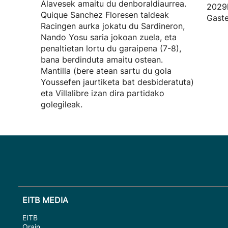
Alavesek amaitu du denboraldiaurrea.
2029k
Quique Sanchez Floresen taldeak
Gaste
Racingen aurka jokatu du Sardineron,
Nando Yosu saria jokoan zuela, eta
penaltietan lortu du garaipena (7-8),
bana berdinduta amaitu ostean.
Mantilla (bere atean sartu du gola
Youssefen jaurtiketa bat desbideratuta)
eta Villalibre izan dira partidako
golegileak.
EITB MEDIA
EITB
Orain