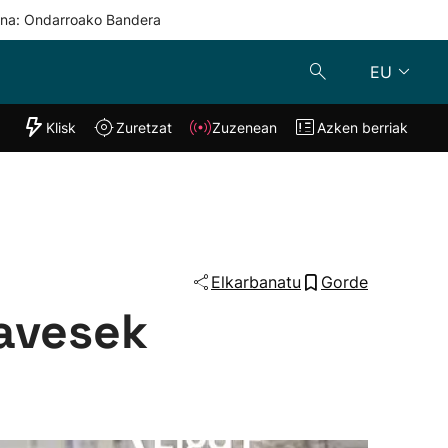
una: Ondarroako Bandera
EU
"Helmuga"
Klisk
Zuretzat
Zuzenean
Azken berriak
Klisk
Zuzenean
o
Zuretzat
Azken berria
Elkarbanatu
Gorde
lavesek