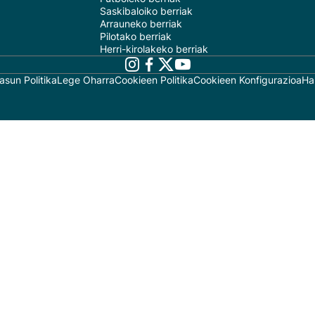
Saskibaloiko berriak
Arrauneko berriak
Pilotako berriak
Herri-kirolakeko berriak
asun Politika
Lege Oharra
Cookieen Politika
Cookieen Konfigurazioa
Ha