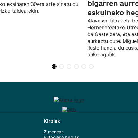
bigarren aurre
o ekainaren 30era arte sinatu du
izko taldearekin.
eskuineko he
Alavesen fitxaketa be
Herbehereetako Utrecht
da Gasteizera, eta as
aurkeztu dute. Migue
ilusio handia du eusk
aukeragatik.
Kirolak
Zuzenean
Futboleko berriak