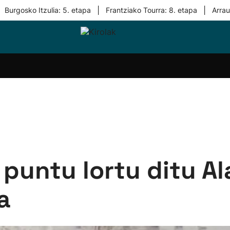
|
|
Burgosko Itzulia: 5. etapa
Frantziako Tourra: 8. etapa
Arra
i-
Eskubaloia
Kirolak
Atletismoa
Mendi-
Kirol
lak
360
lasterketak
gehiag
Taldeak
olaritza
Lehiaketak
Zuzenean
i-
Kirol-
tzea
bideoak
l Herri
tira
 puntu lortu ditu A
a