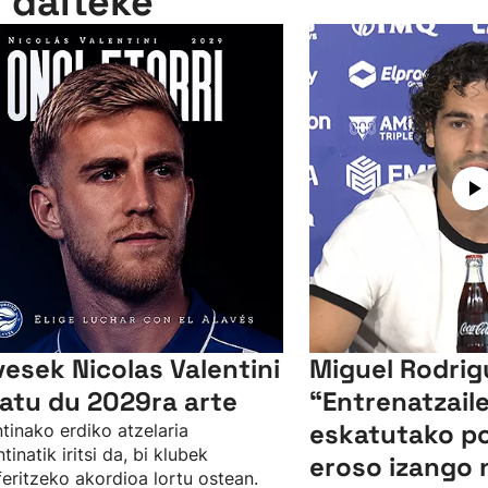
n daiteke
vesek Nicolas Valentini
Miguel Rodrig
xatu du 2029ra arte
“Entrenatzail
eskatutako p
tinako erdiko atzelaria
tinatik iritsi da, bi klubek
eroso izango n
feritzeko akordioa lortu ostean.