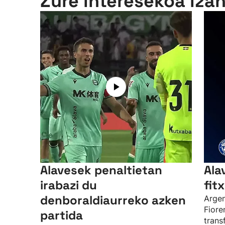
Zure interesekoa iza
Alavesek penaltietan
Ala
irabazi du
fit
denboraldiaurreko azken
Argen
Fioren
partida
trans