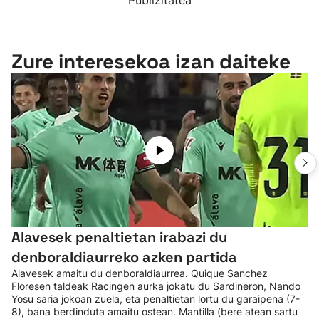
Publizitatea
Zure interesekoa izan daiteke
Alavesek penaltietan irabazi du
denboraldiaurreko azken partida
Alavesek amaitu du denboraldiaurrea. Quique Sanchez
Floresen taldeak Racingen aurka jokatu du Sardineron, Nando
Yosu saria jokoan zuela, eta penaltietan lortu du garaipena (7-
8), bana berdinduta amaitu ostean. Mantilla (bere atean sartu