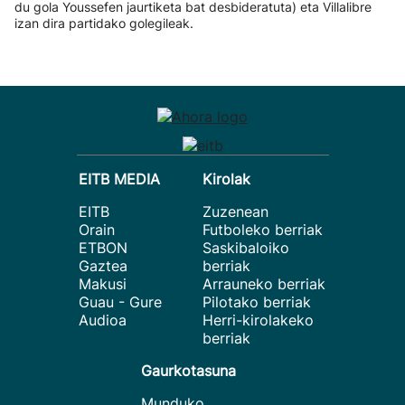
du gola Youssefen jaurtiketa bat desbideratuta) eta Villalibre
izan dira partidako golegileak.
EITB MEDIA
Kirolak
EITB
Zuzenean
Orain
Futboleko berriak
ETBON
Saskibaloiko
Gaztea
berriak
Makusi
Arrauneko berriak
Guau - Gure
Pilotako berriak
Audioa
Herri-kirolakeko
berriak
Gaurkotasuna
Munduko