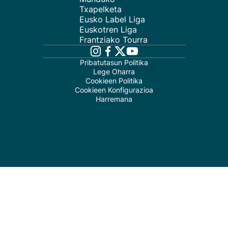
Txapelketa
Eusko Label Liga
Euskotren Liga
Frantziako Tourra
Pribatutasun Politika
Lege Oharra
Cookieen Politika
Cookieen Konfigurazioa
Harremana