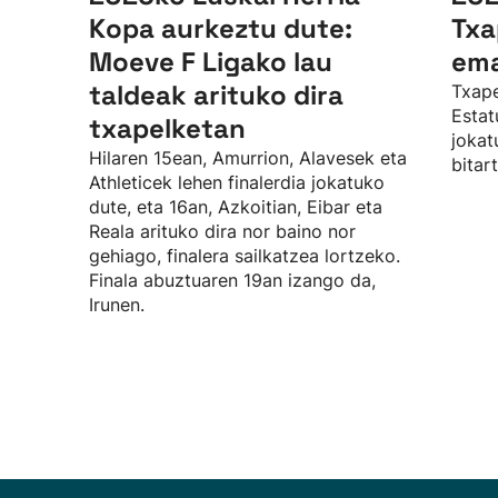
Kopa aurkeztu dute:
Txa
Moeve F Ligako lau
ema
taldeak arituko dira
Txape
Estat
txapelketan
jokat
Hilaren 15ean, Amurrion, Alavesek eta
bitar
Athleticek lehen finalerdia jokatuko
dute, eta 16an, Azkoitian, Eibar eta
Reala arituko dira nor baino nor
gehiago, finalera sailkatzea lortzeko.
Finala abuztuaren 19an izango da,
Irunen.