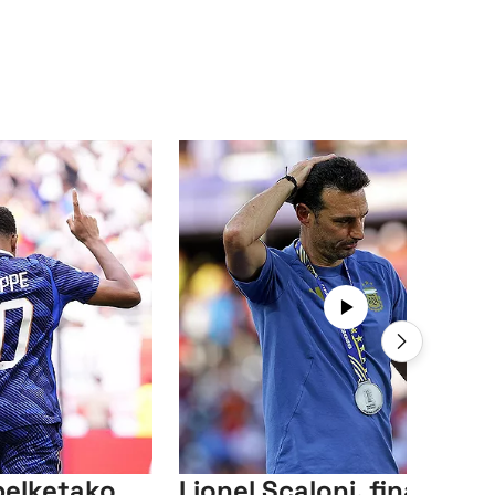
elketako
Lionel Scaloni, finalaren