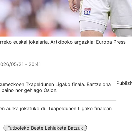
rreko euskal jokalaria. Artxiboko argazkia: Europa Press
026/05/21 - 20:41
Publizi
umezkoen Txapeldunen Ligako finala. Bartzelona
 baino nor gehiago Oslon.
n aurka jokatuko du Txapeldunen Ligako finalean
Futboleko Beste Lehiaketa Batzuk