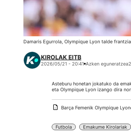
Damaris Egurrola, Olympique Lyon talde frantzia
KIROLAK EITB
2026/05/21 - 20:41
Azken eguneratzea
2
Asteburu honetan jokatuko da emak
eta Olympique Lyon izango dira nor
Barça Femenik Olympique Lyone
Futbola
Emakume Kirolariak