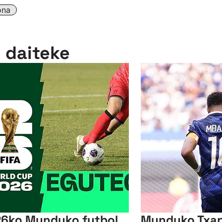
ona
n daiteke
6ko Munduko futbol
Munduko Txap