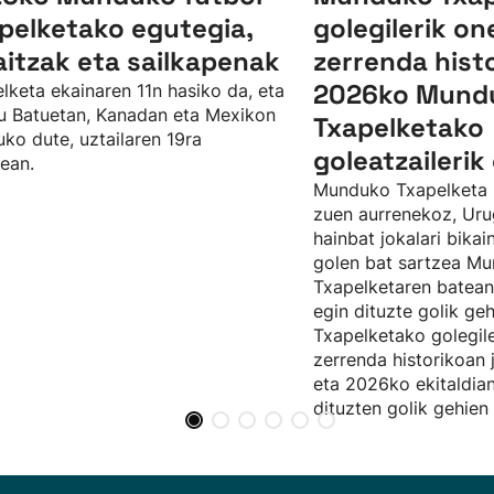
pelketako egutegia,
golegilerik o
itzak eta sailkapenak
zerrenda hist
2026ko Mund
lketa ekainaren 11n hasiko da, eta
u Batuetan, Kanadan eta Mexikon
Txapelketako
uko dute, uztailaren 19ra
goleatzaileri
tean.
Munduko Txapelketa 
zuen aurrenekoz, Urug
hainbat jokalari bikai
golen bat sartzea M
Txapelketaren batean
egin dituzte golik g
Txapelketako golegil
zerrenda historikoan 
eta 2026ko ekitaldia
dituzten golik gehien 