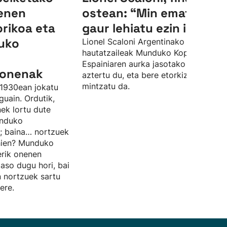
nenen
ostean: “Min ematen du
orikoa eta
gaur lehiatu ezin izanak”
uko
Lionel Scaloni Argentinako
hautatzaileak Munduko Kopako finale
Espainiaren aurka jasotako porrota
k onenak
aztertu du, eta bere etorkizunaz ere
mintzatu da.
1930ean jokatu
uain. Ordutik,
nek lortu dute
unduko
; baina… nortzuek
ehien? Munduko
erik onenen
jaso dugu hori, bai
n nortzuek sartu
ere.