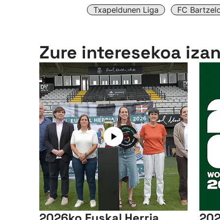
Txapeldunen Liga
FC Bartzel
Zure interesekoa iza
2026ko Euskal Herria
202