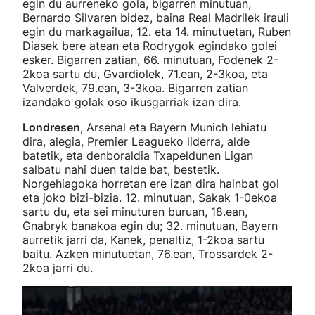
egin du aurreneko gola, bigarren minutuan,
Bernardo Silvaren bidez, baina Real Madrilek irauli
egin du markagailua, 12. eta 14. minutuetan, Ruben
Diasek bere atean eta Rodrygok egindako golei
esker. Bigarren zatian, 66. minutuan, Fodenek 2-
2koa sartu du, Gvardiolek, 71.ean, 2-3koa, eta
Valverdek, 79.ean, 3-3koa. Bigarren zatian
izandako golak oso ikusgarriak izan dira.
Londresen
, Arsenal eta Bayern Munich lehiatu
dira, alegia, Premier Leagueko liderra, alde
batetik, eta denboraldia Txapeldunen Ligan
salbatu nahi duen talde bat, bestetik.
Norgehiagoka horretan ere izan dira hainbat gol
eta joko bizi-bizia. 12. minutuan, Sakak 1-0ekoa
sartu du, eta sei minuturen buruan, 18.ean,
Gnabryk banakoa egin du; 32. minutuan, Bayern
aurretik jarri da, Kanek, penaltiz, 1-2koa sartu
baitu. Azken minutuetan, 76.ean, Trossardek 2-
2koa jarri du.