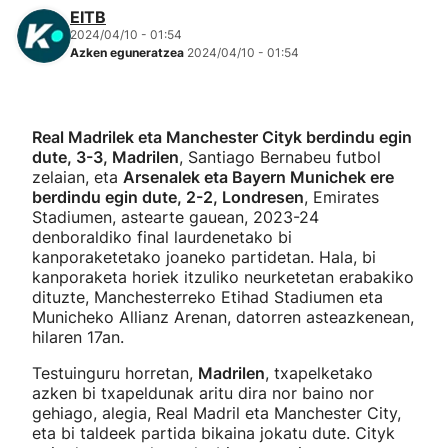
EITB
2024/04/10 - 01:54
Azken eguneratzea
2024/04/10 - 01:54
Real Madrilek eta Manchester Cityk berdindu egin
dute, 3-3, Madrilen
, Santiago Bernabeu futbol
zelaian, eta
Arsenalek eta Bayern Munichek ere
berdindu egin dute, 2-2, Londresen
, Emirates
Stadiumen, astearte gauean, 2023-24
denboraldiko final laurdenetako bi
kanporaketetako joaneko partidetan. Hala, bi
kanporaketa horiek itzuliko neurketetan erabakiko
dituzte, Manchesterreko Etihad Stadiumen eta
Municheko Allianz Arenan, datorren asteazkenean,
hilaren 17an.
Testuinguru horretan,
Madrilen
, txapelketako
azken bi txapeldunak aritu dira nor baino nor
gehiago, alegia, Real Madril eta Manchester City,
eta bi taldeek partida bikaina jokatu dute. Cityk