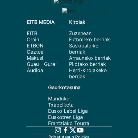
EITB MEDIA
Kirolak
EITB
Zuzenean
Orain
Futboleko berriak
ETBON
Saskibaloiko
Gaztea
berriak
Makusi
Arrauneko berriak
Guau - Gure
Pilotako berriak
Audioa
Herri-kirolakeko
berriak
Gaurkotasuna
Munduko
Txapelketa
Eusko Label Liga
Euskotren Liga
Frantziako Tourra
Pribatutasun Politika