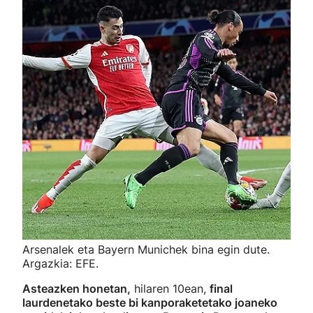
Arsenalek eta Bayern Munichek bina egin dute.
Argazkia: EFE.
Asteazken honetan,
hilaren 10ean,
final
laurdenetako beste bi kanporaketetako joaneko