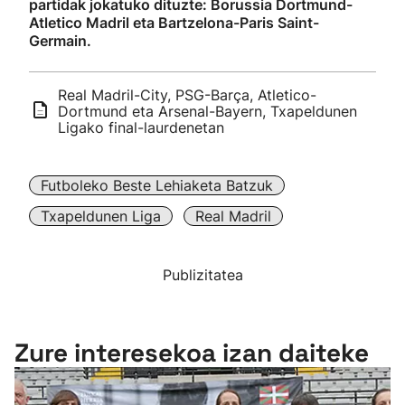
partidak jokatuko dituzte: Borussia Dortmund-
Atletico Madril eta Bartzelona-Paris Saint-
Germain.
Real Madril-City, PSG-Barça, Atletico-
Dortmund eta Arsenal-Bayern, Txapeldunen
Ligako final-laurdenetan
Futboleko Beste Lehiaketa Batzuk
Txapeldunen Liga
Real Madril
Publizitatea
Zure interesekoa izan daiteke