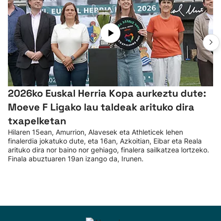
2026ko Euskal Herria Kopa aurkeztu dute:
Moeve F Ligako lau taldeak arituko dira
txapelketan
Hilaren 15ean, Amurrion, Alavesek eta Athleticek lehen
finalerdia jokatuko dute, eta 16an, Azkoitian, Eibar eta Reala
arituko dira nor baino nor gehiago, finalera sailkatzea lortzeko.
Finala abuztuaren 19an izango da, Irunen.